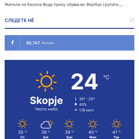
Жители на Кисела Вода преку објава во Фејсбук групата „...
СЛЕДЕТЕ НÉ
85,747
Фанови
24
℃
Skopje
35º - 24º
40%
Чисто небо
1.18 км/ч
35
36
39
40
41
℃
℃
℃
℃
℃
Fri
Sat
Sun
Mon
Tue