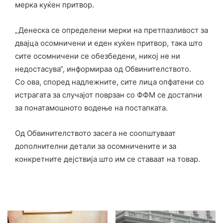
мерка куќен притвор.
„Денеска се определени мерки на претпазливост за
двајца осомничени и еден куќен притвор, така што
сите осомничени се обезбедени, никој не ни
недостасува“, информираа од Обвинителството.
Со ова, според надлежните, сите лица опфатени со
истрагата за случајот поврзан со ФФМ се достапни
за понатамошното водење на постапката.
Од Обвинителството засега не соопштуваат
дополнителни детали за осомничените и за
конкретните дејствија што им се ставаат на товар.