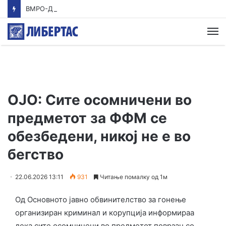
ВМРО-ДПМНЕ: Приказната на СДСМ за францускиот предлог ќе заврши како таа за мигранти за пари
М
ОЈО: Сите осомничени во
предметот за ФФМ се
обезбедени, никој не е во
бегство
22.06.2026 13:11
931
Читање помалку од 1м
Од Основното јавно обвинителство за гонење
организиран криминал и корупција информираа
дека сите осомничени во предметот поврзан со