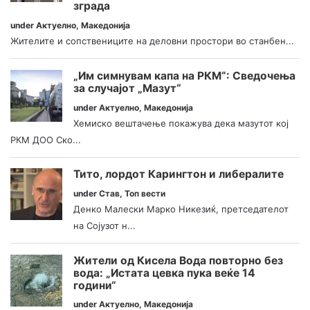
зграда
under
Актуелно
,
Македонија
Жителите и сопствениците на деловни простори во станбен...
„Им симнувам капа на РКМ“: Сведочења
за случајот „Мазут“
under
Актуелно
,
Македонија
Хемиско вештачење покажува дека мазутот кој
РКМ ДОО Ско...
Тито, лордот Карингтон и либералите
under
Став
,
Топ вести
Денко Малески Марко Никезиќ, претседателот
на Сојузот н...
Жители од Кисела Вода повторно без
вода: „Истата цевка пука веќе 14
години“
under
Актуелно
,
Македонија