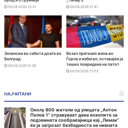
06.08.2026 22:31
06.08.2026 21:41
Зеленски во сабота доаѓа во
Возач прегазил жена во
Белград
Ѓорче и избегал, оставајќи ја
тешко повредена на патот
06.08.2026 21:29
06.08.2026 21:03
НАЈЧИТАНИ
Околу 800 жители од улицата „Антон
Попов 1“ стравуваат дека ископите за
подземната сообраќајница кај „Лимак“
ќе ја загрозат безбедноста на нивната