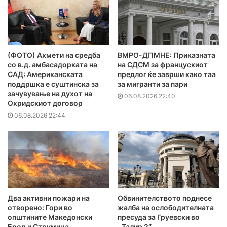
(ФОТО) Ахмети на средба
ВМРО-ДПМНЕ: Приказната
со в.д. амбасадорката на
на СДСМ за францускиот
САД: Американската
предлог ќе заврши како таа
поддршка е суштинска за
за мигранти за пари
зачувување на духот на
06.08.2026 22:40
Охридскиот договор
06.08.2026 22:44
Два активни пожари на
Обвинителството поднесе
отворено: Гори во
жалба на ослободителната
општините Македонски
пресуда за Груевски во
Брод и Струмица
,,Талир 2″