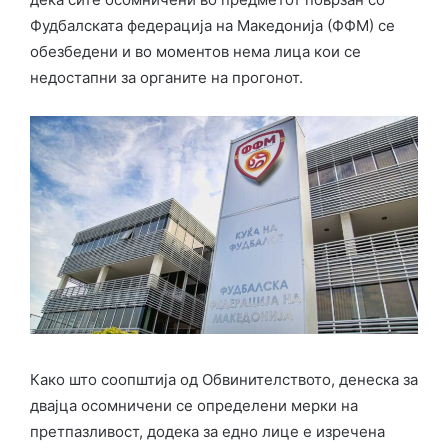
Фудбалската федерација на Македонија (ФФМ) се
обезбедени и во моментов нема лица кои се
недостапни за органите на прогонот.
Како што соопштија од Обвинителството, денеска за
двајца осомничени се определени мерки на
претпазливост, додека за едно лице е изречена