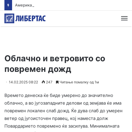
Американски суд ѝ наложи на „Мета“ да плати 567 милиони долари за штети нанесени на младите
М
Облачно и ветровито со
повремен дожд
14.02.2025 08:22
247
Читање помалку од 1м
Времето денеска ќе биде умерено до значително
облачно, а во југозападните делови од земјава ќе има
повремен локален слаб дожд. Ќе дува слаб до умерен
ветер од југоисточен правец, кој наместа долж
Повардарието повремено ќе засилува. Минималната