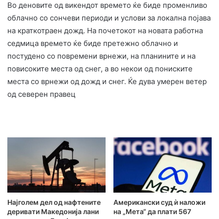
Во деновите од викендот времето ќе биде променливо
облачно со сончеви периоди и услови за локална појава
на краткотраен дожд. На почетокот на новата работна
седмица времето ќе биде претежно облачно и
постудено со повремени врнежи, на планините и на
повисоките места од снег, а во некои од пониските
места со врнежи од дожд и снег. Ќе дува умерен ветер
од северен правец
Најголем дел од нафтените
Американски суд ѝ наложи
деривати Македонија лани
на „Мета“ да плати 567