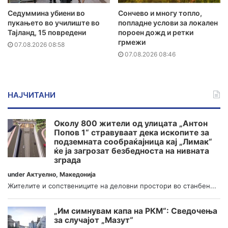
Седуммина убиени во
Сончево и многу топло,
пукањето во училиште во
попладне услови за локален
Тајланд, 15 повредени
пороен дожд и ретки
грмежи
07.08.2026 08:58
07.08.2026 08:46
НАЈЧИТАНИ
Околу 800 жители од улицата „Антон
Попов 1“ стравуваат дека ископите за
подземната сообраќајница кај „Лимак“
ќе ја загрозат безбедноста на нивната
зграда
under
Актуелно
,
Македонија
Жителите и сопствениците на деловни простори во станбен...
„Им симнувам капа на РКМ“: Сведочења
за случајот „Мазут“