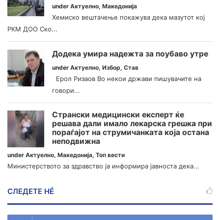
under
Актуелно
,
Македонија
Хемиско вештачење покажува дека мазутот кој
РКМ ДОО Ско...
Додека умира надежта за поубаво утре
under
Актуелно
,
Избор
,
Став
Ерол Ризаов Во некои држави пишувачите на
говори...
Странски медицински експерт ќе
решава дали имало лекарска грешка при
пораѓајот на струмичанката која остана
неподвижна
under
Актуелно
,
Македонија
,
Топ вести
Министерството за здравство ја информира јавноста дека...
СЛЕДЕТЕ НÉ