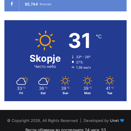
85,744
Фанови
31
℃
Skopje
33º - 26º
27%
Чисто небо
1.36 км/ч
33
36
39
39
41
℃
℃
℃
℃
℃
Fri
Sat
Sun
Mon
Tue
© Copyright 2026, All Rights Reserved | Developed by
Unet
Вести објавени во последните 24 часа: 53