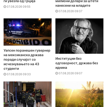
ги увезла од Грција
милиони долари за штети
нанесени на младите
07.08.2026 09:55
07.08.2026 09:37
Уапсен поранешен гувернер
на мексиканска држава
Институции без
поради случајот со
одговорност, држава без
исчезнувањето на 43
иднина
студенти
07.08.2026 09:07
07.08.2026 09:33