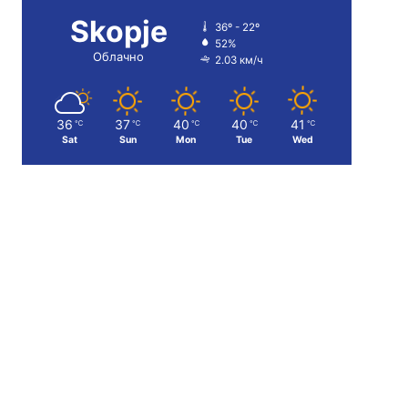
Skopje
36º - 22º
52%
Облачно
2.03 км/ч
36
37
40
40
41
℃
℃
℃
℃
℃
Sat
Sun
Mon
Tue
Wed