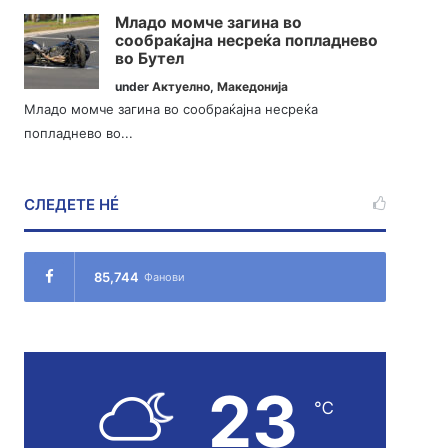
Младо момче загина во
сообраќајна несреќа попладнево
во Бутел
under
Актуелно
,
Македонија
Младо момче загина во сообраќајна несреќа
попладнево во...
СЛЕДЕТЕ НÉ
85,744
Фанови
23
℃