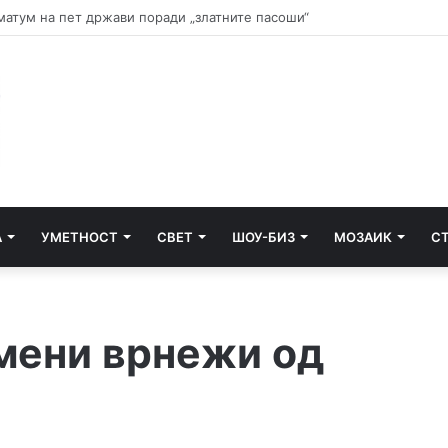
и почнува судењето за убиството на Тупак Шакур
А
УМЕТНОСТ
СВЕТ
ШОУ-БИЗ
МОЗАИК
С
мени врнежи од