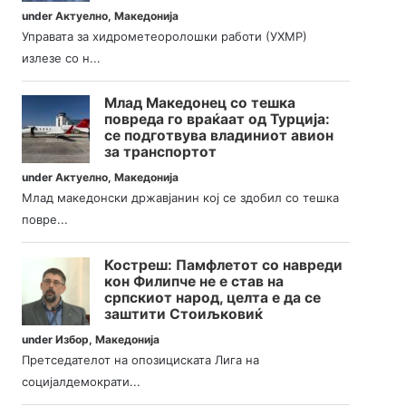
under
Актуелно
,
Македонија
Управата за хидрометеоролошки работи (УХМР)
излезе со н...
Млад Македонец со тешка
повреда го враќаат од Турција:
се подготвува владиниот авион
за транспортот
under
Актуелно
,
Македонија
Млад македонски државјанин кој се здобил со тешка
повре...
Костреш: Памфлетот со навреди
кон Филипче не е став на
српскиот народ, целта е да се
заштити Стоиљковиќ
under
Избор
,
Македонија
Претседателот на опозициската Лига на
социјалдемократи...