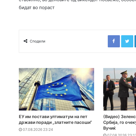
бидат во пораст
Faceboo
T
Сподели
ЕУ им постави ултиматум на пет
(Видео) Зеленс
држави поради „златните пасоши“
Србија, го оче
Вучиќ
07.08.2026 23:24
07.08.2026 23:1