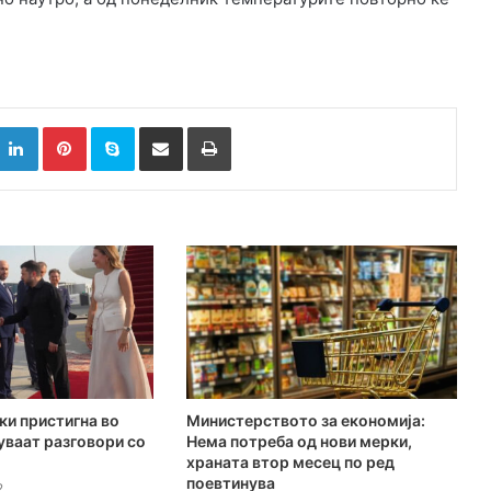
k
witter
LinkedIn
Pinterest
Skype
Сподели преку Е-маил
Испринтај
ки пристигна во
Министерството за економија:
куваат разговори со
Нема потреба од нови мерки,
храната втор месец по ред
поевтинува
2