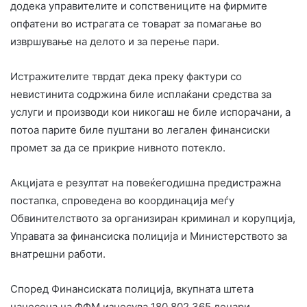
додека управителите и сопствениците на фирмите
опфатени во истрагата се товарат за помагање во
извршување на делото и за перење пари.
Истражителите тврдат дека преку фактури со
невистинита содржина биле исплаќани средства за
услуги и производи кои никогаш не биле испорачани, а
потоа парите биле пуштани во легален финансиски
промет за да се прикрие нивното потекло.
Акцијата е резултат на повеќегодишна предистражна
постапка, спроведена во координација меѓу
Обвинителството за организиран криминал и корупција,
Управата за финансиска полиција и Министерството за
внатрешни работи.
Според Финансиската полиција, вкупната штета
нанесена на ФФМ изнесува 180.802.365 денари,