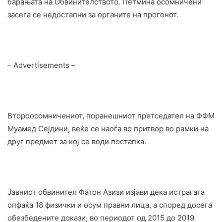
барањата на Обвинителството. Петмина осомничени
засега се недостапни за органите на прогонот.
– Advertisements –
Второосомничениот, поранешниот претседател на ФФМ
Муамед Сејдини, веќе се наоѓа во притвор во рамки на
друг предмет за кој се води постапка.
Јавниот обвинител Фатон Азизи изјави дека истрагата
опфаќа 18 физички и осум правни лица, а според досега
обезбедените докази, во периодот од 2015 до 2019