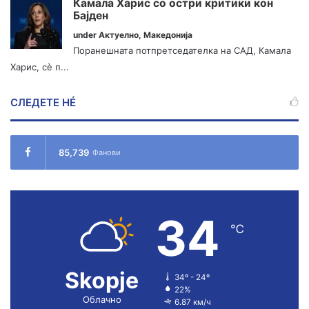
Камала Харис со остри критики кон
Бајден
under
Актуелно
,
Македонија
Поранешната потпретседателка на САД, Камала
Харис, сè п...
СЛЕДЕТЕ НÉ
85,739
Фанови
34
℃
Skopje
34º - 24º
22%
Облачно
6.87 км/ч