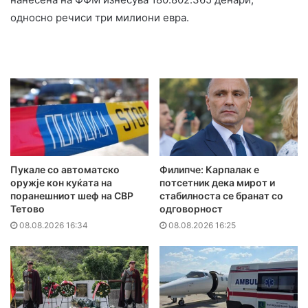
односно речиси три милиони евра.
Пукале со автоматско
Филипче: Карпалак е
оружје кон куќата на
потсетник дека мирот и
поранешниот шеф на СВР
стабилноста се бранат со
Тетово
одговорност
08.08.2026 16:34
08.08.2026 16:25