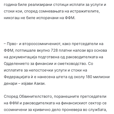
година биле реализирани стотици исплати за услуги и
стоки кои, според сомневањата на истражителите,
никогаш не биле испорачани на ФФМ.
– Прво- и второосомничениот, како претседатели на
ФФМ, потпишале вкупно 728 платни налози врз основа
на документација подготвена од раководителката на
Одделението за финансии и сметководство. Со
исплатите за непостоечки услуги и стоки на
Федерацијата ѝ е нанесена штета од околу 180 милиони
денари – изјави Азизи.
Според Обвинителството, поранешните претседатели
на ФФМ и раководителката на финансискиот сектор се
осомничени за кривично дело проневера во службата,