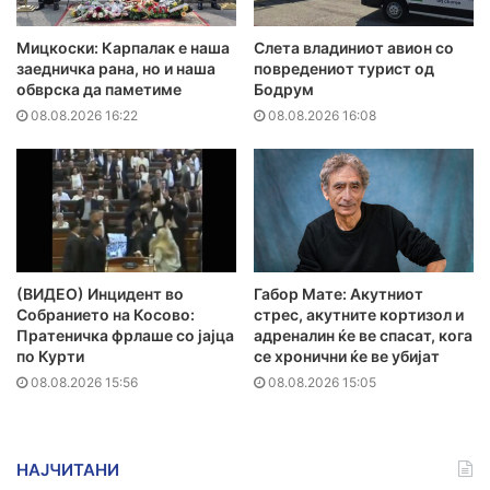
Мицкоски: Карпалак е наша
Слета владиниот авион со
заедничка рана, но и наша
повредениот турист од
обврска да паметиме
Бодрум
08.08.2026 16:22
08.08.2026 16:08
(ВИДЕО) Инцидент во
Габор Мате: Акутниот
Собранието на Косово:
стрес, акутните кортизол и
Пратеничка фрлаше со јајца
адреналин ќе ве спасат, кога
по Курти
се хронични ќе ве убијат
08.08.2026 15:56
08.08.2026 15:05
НАЈЧИТАНИ