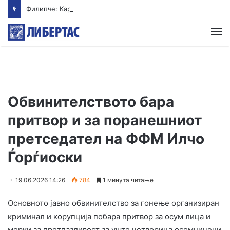
Филипче: Карпалак е потсетник дека мирот и стабилноста се бранат со одговорност
М
Обвинителството бара
притвор и за поранешниот
претседател на ФФМ Илчо
Ѓорѓиоски
19.06.2026 14:26
784
1 минута читање
Основното јавно обвинителство за гонење организиран
криминал и корупција побара притвор за осум лица и
мерки за претпазливост за уште четворица осомничени