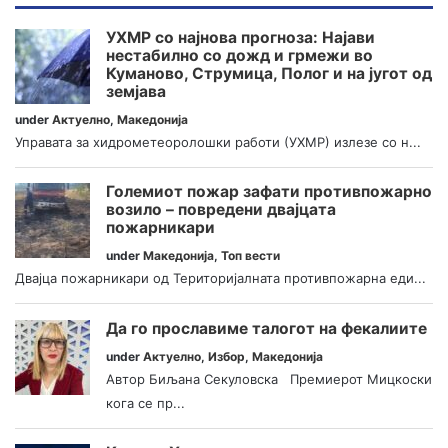
УХМР со најнова прогноза: Најави
нестабилно со дожд и грмежи во
Куманово, Струмица, Полог и на југот од
земјава
under
Актуелно
,
Македонија
Управата за хидрометеоролошки работи (УХМР) излезе со н...
Големиот пожар зафати противпожарно
возило – повредени двајцата
пожарникари
under
Македонија
,
Топ вести
Двајца пожарникари од Територијалната противпожарна еди...
Да го прославиме талогот на фекалиите
under
Актуелно
,
Избор
,
Македонија
Автор Биљана Секуловска Премиерот Мицкоски
кога се пр...