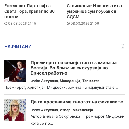
Епископот Партениј на
Стоилковиќ: И во живо и на
Света Гора, првпат по 36
умреница сум поубав од
години
СДСМ
08.08.2026 21:15
08.08.2026 21:09
НАЈЧИТАНИ
Премиерот со семејството замина за
Белгија. Во Бриж на екскурзија во
Брисел работно
under
Актуелно
,
Македонија
,
Топ вести
Премиерот, Христијан Мицкоски, замина на најавуваната е...
Да го прославиме талогот на фекалиите
under
Актуелно
,
Избор
,
Македонија
Автор Биљана Секуловска Премиерот Мицкоски
кога се пр...