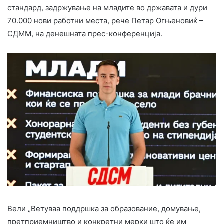
стандард, задржување на младите во државата и дури
70.000 нови работни места, рече Петар Огњеновиќ –
СДММ, на денешната прес-конференција.
Вели „Ветуваа поддршка за образование, домување,
претприемништво и конкретни мерки што ќе им