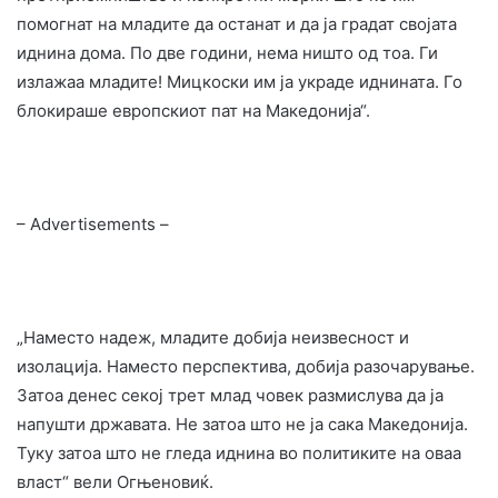
помогнат на младите да останат и да ја градат својата
иднина дома. По две години, нема ништо од тоа. Ги
излажаа младите! Мицкоски им ја украде иднината. Го
блокираше европскиот пат на Македонија“.
– Advertisements –
„Наместо надеж, младите добија неизвесност и
изолација. Наместо перспектива, добија разочарување.
Затоа денес секој трет млад човек размислува да ја
напушти државата. Не затоа што не ја сака Македонија.
Туку затоа што не гледа иднина во политиките на оваа
власт“ вели Огњеновиќ.