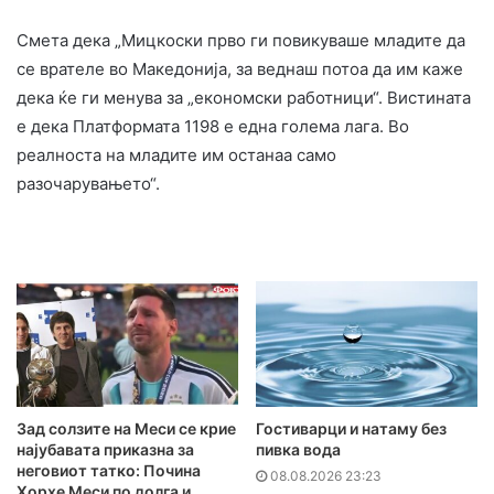
Смета дека „Мицкоски прво ги повикуваше младите да
се врателе во Македонија, за веднаш потоа да им каже
дека ќе ги менува за „економски работници“. Вистината
е дека Платформата 1198 е една голема лага. Во
реалноста на младите им останаа само
разочарувањето“.
Зад солзите на Меси се крие
Гостиварци и натаму без
најубавата приказна за
пивка вода
неговиот татко: Почина
08.08.2026 23:23
Хорхе Меси по долга и