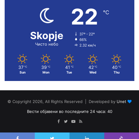
22
℃
Skopje
37º - 22º
66%
Чисто небо
2.32 км/ч
37
39
41
42
40
℃
℃
℃
℃
℃
Sun
Mon
Tue
Wed
Thu
© Copyright 2026, All Rights Reserved | Developed by
Unet
Вести објавени во последните 24 часа: 40
Facebook
Twitter
YouTube
RSS