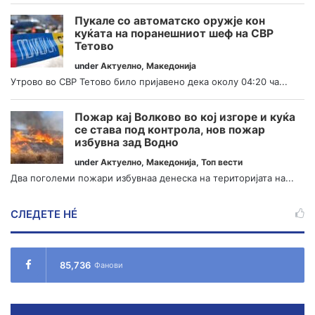
Пукале со автоматско оружје кон
куќата на поранешниот шеф на СВР
Тетово
under
Актуелно
,
Македонија
Утрово во СВР Тетово било пријавено дека околу 04:20 ча...
Пожар кај Волково во кој изгоре и куќа
се става под контрола, нов пожар
избувна зад Водно
under
Актуелно
,
Македонија
,
Топ вести
Два поголеми пожари избувнаа денеска на територијата на...
СЛЕДЕТЕ НÉ
85,736
Фанови