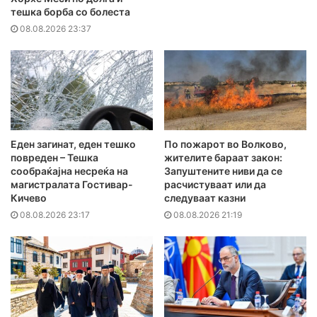
тешка борба со болеста
08.08.2026 23:37
Еден загинат, еден тешко
По пожарот во Волково,
повреден – Тешка
жителите бараат закон:
сообраќајна несреќа на
Запуштените ниви да се
магистралата Гостивар-
расчистуваат или да
Кичево
следуваат казни
08.08.2026 23:17
08.08.2026 21:19