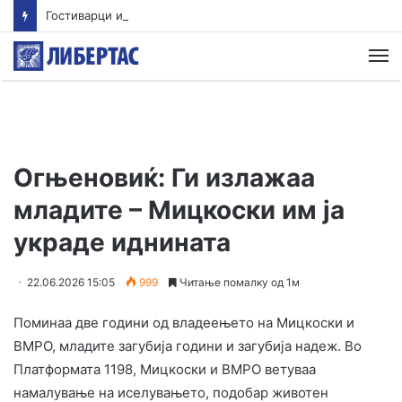
Гостиварци и натаму без пивка вода
М
Огњеновиќ: Ги излажаа
младите – Мицкоски им ја
украде иднината
22.06.2026 15:05
999
Читање помалку од 1м
Поминаа две години од владеењето на Мицкоски и
ВМРО, младите загубија години и загубија надеж. Во
Платформата 1198, Мицкоски и ВМРО ветуваа
намалување на иселувањето, подобар животен