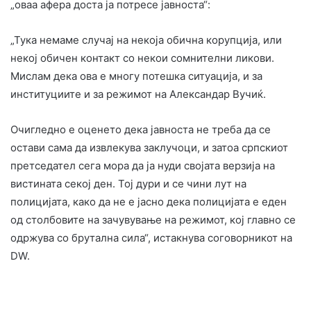
„оваа афера доста ја потресе јавноста“:
„Тука немаме случај на некоја обична корупција, или
некој обичен контакт со некои сомнителни ликови.
Мислам дека ова е многу потешка ситуација, и за
институциите и за режимот на Александар Вучиќ.
Очигледно е оценето дека јавноста не треба да се
остави сама да извлекува заклучоци, и затоа српскиот
претседател сега мора да ја нуди својата верзија на
вистината секој ден. Тој дури и се чини лут на
полицијата, како да не е јасно дека полицијата е еден
од столбовите на зачувување на режимот, кој главно се
одржува со брутална сила“, истакнува соговорникот на
DW.