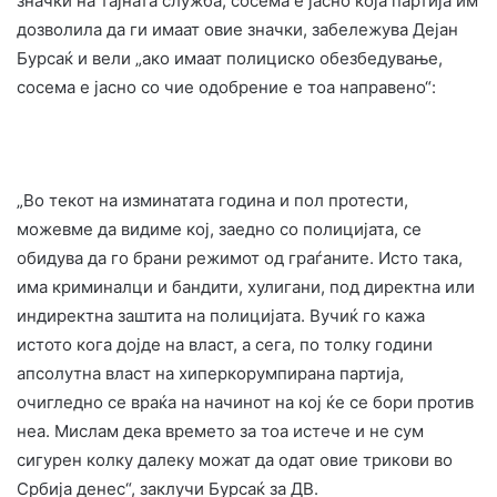
значки на тајната служба, сосема е јасно која партија им
дозволила да ги имаат овие значки, забележува Дејан
Бурсаќ и вели „ако имаат полициско обезбедување,
сосема е јасно со чие одобрение е тоа направено“:
„Во текот на изминатата година и пол протести,
можевме да видиме кој, заедно со полицијата, се
обидува да го брани режимот од граѓаните. Исто така,
има криминалци и бандити, хулигани, под директна или
индиректна заштита на полицијата. Вучиќ го кажа
истото кога дојде на власт, а сега, по толку години
апсолутна власт на хиперкорумпирана партија,
очигледно се враќа на начинот на кој ќе се бори против
неа. Мислам дека времето за тоа истече и не сум
сигурен колку далеку можат да одат овие трикови во
Србија денес“, заклучи Бурсаќ за ДВ.