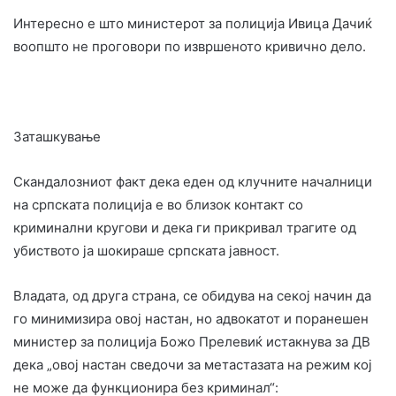
Интересно е што министерот за полиција Ивица Дачиќ
воопшто не проговори по извршеното кривично дело.
Заташкување
Скандалозниот факт дека еден од клучните началници
на српската полиција е во близок контакт со
криминални кругови и дека ги прикривал трагите од
убиството ја шокираше српската јавност.
Владата, од друга страна, се обидува на секој начин да
го минимизира овој настан, но адвокатот и поранешен
министер за полиција Божо Прелевиќ истакнува за ДВ
дека „овој настан сведочи за метастазата на режим кој
не може да функционира без криминал“: