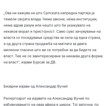
„Ова ни кажува на што Српската напредна партија ја
темели својата влада. Нема закони, нема институции,
нема здрав разум или нешто што би укажувало на
некаков морал и пристојност. Само суво зачувување на
власта со поседување средства за сила од една страна,
а од друга страна продажба на маглата за двата
милиони гласачи што ви се потребни за да бидете на
власт. Тие не се заинтересирани за никаква друга форма
на власт“, ​​изјави Бурсаќ за ДВ.
Бизарни изјави од Александар Вучиќ
Репертоарот на изјавите на Александар Вучиќ по
избувнувањето на оваа афера е широк. Тој започна, по