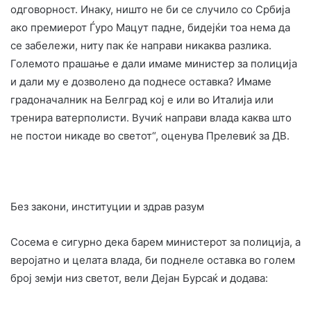
одговорност. Инаку, ништо не би се случило со Србија
ако премиерот Ѓуро Мацут падне, бидејќи тоа нема да
се забележи, ниту пак ќе направи никаква разлика.
Големото прашање е дали имаме министер за полиција
и дали му е дозволено да поднесе оставка? Имаме
градоначалник на Белград кој е или во Италија или
тренира ватерполисти. Вучиќ направи влада каква што
не постои никаде во светот“, оценува Прелевиќ за ДВ.
Без закони, институции и здрав разум
Сосема е сигурно дека барем министерот за полиција, а
веројатно и целата влада, би поднеле оставка во голем
број земји низ светот, вели Дејан Бурсаќ и додава: