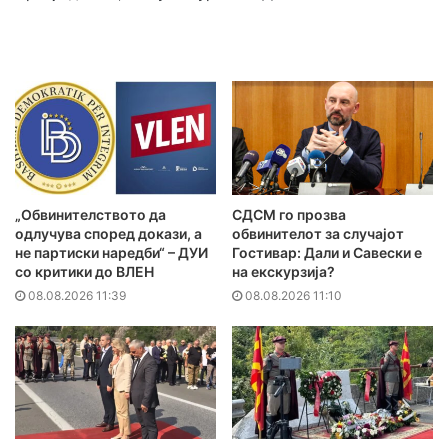
„Обвинителството да
СДСМ го прозва
одлучува според докази, а
обвинителот за случајот
не партиски наредби“ – ДУИ
Гостивар: Дали и Савески е
со критики до ВЛЕН
на екскурзија?
08.08.2026 11:39
08.08.2026 11:10