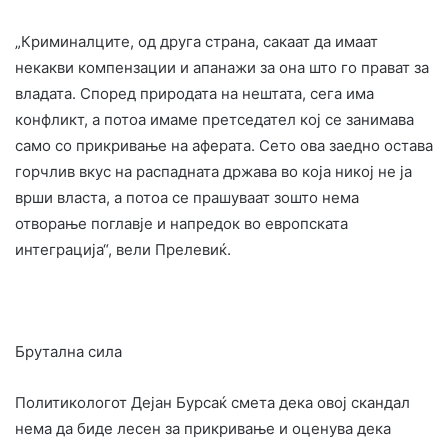
„Криминалците, од друга страна, сакаат да имаат
некакви компензации и апанажи за она што го прават за
владата. Според природата на нештата, сега има
конфликт, а потоа имаме претседател кој се занимава
само со прикривање на аферата. Сето ова заедно остава
горчлив вкус на распадната држава во која никој не ја
врши власта, а потоа се прашуваат зошто нема
отворање поглавје и напредок во европската
интеграција“, вели Прелевиќ.
Брутална сила
Политикологот Дејан Бурсаќ смета дека овој скандал
нема да биде лесен за прикривање и оценува дека