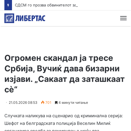
СДСМ го прозва обвинителот за случајот Гостивар: Дали и Савески е на екскурзија?
М
Огромен скандал ја тресе
Србија, Вучиќ дава бизарни
изјави. „Сакаат да заташкаат
сè“
21.05.2026 08:53
701
4 минути читање
Случката наликува на сценарио од криминална серија:
Шефот на белградската полиција Веселин Милиќ
организира средба за помирување меѓу два