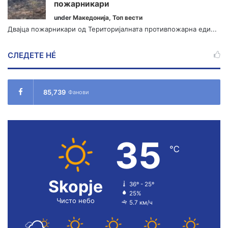
пожарникари
under
Македонија
,
Топ вести
Двајца пожарникари од Територијалната противпожарна еди...
СЛЕДЕТЕ НÉ
85,739
Фанови
35
℃
Skopje
36º - 25º
25%
Чисто небо
5.7 км/ч