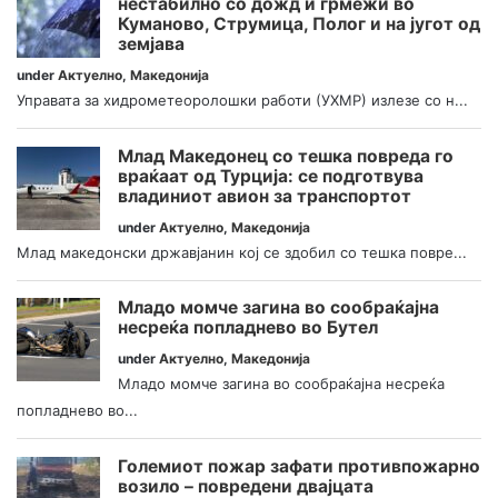
нестабилно со дожд и грмежи во
Куманово, Струмица, Полог и на југот од
земјава
under
Актуелно
,
Македонија
Управата за хидрометеоролошки работи (УХМР) излезе со н...
Млад Македонец со тешка повреда го
враќаат од Турција: се подготвува
владиниот авион за транспортот
under
Актуелно
,
Македонија
Млад македонски државјанин кој се здобил со тешка повре...
Младо момче загина во сообраќајна
несреќа попладнево во Бутел
under
Актуелно
,
Македонија
Младо момче загина во сообраќајна несреќа
попладнево во...
Големиот пожар зафати противпожарно
возило – повредени двајцата