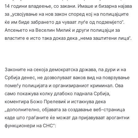
14 години владеење, со закани. Имаше и бизарна најава
за „усвојување на нов закон според кој на полицајците
ќе им биде забрането да чуваат луѓе од подземјето“.
Апсењето на Веселин Милиќ и други полицајци за
властите е исто така доказ дека „нема заштитени лица“.
Законите на секоја демократска држава, па дури и на
Србија денес, не дозволуваат ваков вид на поврзување
помеѓу полицијата и организираниот криминал. Ова
само покажува колку длабоко паднала Србија,
коментира Божо Прелевиќ и истакнува дека
„дополнително, објавата за создавање веб-страница
каде што граѓаните ќе можат да пријавуваат арогантни
функционери на СНС“: