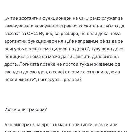
„А тие арогантни функционери на СНС само служат за
заканување и всадување страв во коските на луѓето да
гласаат за СНС. Вучиќ, се разбира, не вели дека нема
арогантни функционери или „ќе направиме сè за да се
осигураме дека нема дилери на дрога“, туку вели дека
полицијата нема да може да ги заштити дилерите на
дрога. Логиката повеќе не постои тука и живееме од
скандал до скандал, а секој од овие скандали одзема
некои животи“, нагласува Прелевиќ.
Истечени трикови?
Ако дилерите на дрога имаат полициски значки или