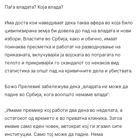
Паѓа владата? Која влада?
Има доста кои наведуваат дека таква афера во која било
цивилизирана земја би довела до пад на владата и нови
избори. Властите во Србија, како и обично, имаат
поинаква пресметка и работат на разводнување на
приказната, вклучувајќи ја војската во потрагата по
телото и прикривајќи го скандалот со некаков вид
статистика за општ пад на кривичните дела и убиствата.
Божо Прелевиќ забележува дека „владата не може да
падне во Србија, кога воопшто немаме влада“:
„Имаме премиер кој работи два дена во неделата, а
остатокот од времето е во приватна клиника. Затоа
имаме само еден човек, автократ кој ги згазил сите
институции. Само тој може да падне. Нема