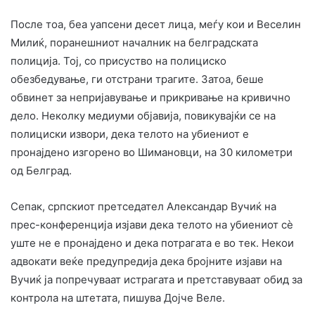
После тоа, беа уапсени десет лица, меѓу кои и Веселин
Милиќ, поранешниот началник на белградската
полиција. Тој, со присуство на полициско
обезбедување, ги отстрани трагите. Затоа, беше
обвинет за непријавување и прикривање на кривично
дело. Неколку медиуми објавија, повикувајќи се на
полициски извори, дека телото на убиениот е
пронајдено изгорено во Шимановци, на 30 километри
од Белград.
Сепак, српскиот претседател Александар Вучиќ на
прес-конференција изјави дека телото на убиениот сè
уште не е пронајдено и дека потрагата е во тек. Некои
адвокати веќе предупредија дека бројните изјави на
Вучиќ ја попречуваат истрагата и претставуваат обид за
контрола на штетата, пишува Дојче Веле.