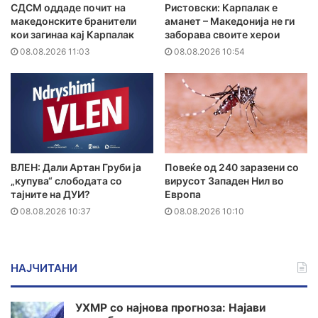
СДСМ оддаде почит на
Ристовски: Карпалак е
македонските бранители
аманет – Македонија не ги
кои загинаа кај Карпалак
заборава своите херои
08.08.2026 11:03
08.08.2026 10:54
ВЛЕН: Дали Артан Груби ја
Повеќе од 240 заразени со
„купува“ слободата со
вирусот Западен Нил во
тајните на ДУИ?
Европа
08.08.2026 10:37
08.08.2026 10:10
НАЈЧИТАНИ
УХМР со најнова прогноза: Најави