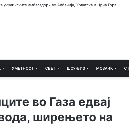
а украинските амбасадори во Албанија, Хрватска и Црна Гора
А
УМЕТНОСТ
СВЕТ
ШОУ-БИЗ
МОЗАИК
С
ите во Газа едвај
 вода, ширењето на