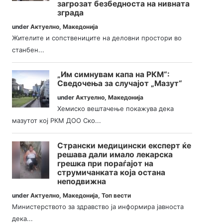
загрозат безбедноста на нивната
зграда
under
Актуелно
,
Македонија
Жителите и сопствениците на деловни простори во
станбен...
„Им симнувам капа на РКМ“:
Сведочења за случајот „Мазут“
under
Актуелно
,
Македонија
Хемиско вештачење покажува дека
мазутот кој РКМ ДОО Ско...
Странски медицински експерт ќе
решава дали имало лекарска
грешка при пораѓајот на
струмичанката која остана
неподвижна
under
Актуелно
,
Македонија
,
Топ вести
Министерството за здравство ја информира јавноста
дека...