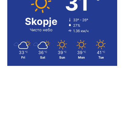
31
Skopje
33º - 26º
27%
Чисто небо
1.36 км/ч
33
36
39
39
41
℃
℃
℃
℃
℃
Fri
Sat
Sun
Mon
Tue