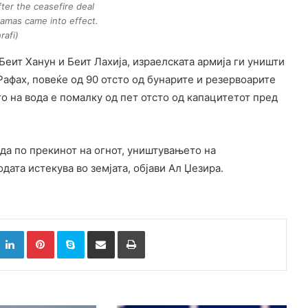
fter the ceasefire deal
amas came into effect.
rafi)
 Беит Ханун и Беит Лахија, израелската армија ги уништи
 Рафах, повеќе од 90 отсто од бунарите и резервоарите
о на вода е помалку од пет отсто од капацитетот пред
ода по прекинот на огнот, уништувањето на
дата истекува во земјата, објави Ал Џезира.
k
witter
LinkedIn
Pinterest
Skype
Сподели преку Е-маил
Испринтај