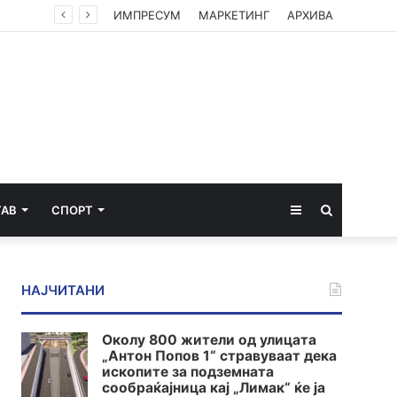
ИМПРЕСУМ
МАРКЕТИНГ
АРХИВА
Sidebar
Пребарај
ТАВ
СПОРТ
за
НАЈЧИТАНИ
Околу 800 жители од улицата
„Антон Попов 1“ стравуваат дека
ископите за подземната
сообраќајница кај „Лимак“ ќе ја