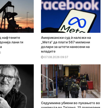
д нафтените
Американски суд ѝ наложи на
онија лани ги
„Мета“ да плати 567 милиони
ја
долари за штети нанесени на
младите
5
07.08.2026 09:37
Седуммина убиени во пукањето во
училиште во Тајланд, 15 повредени