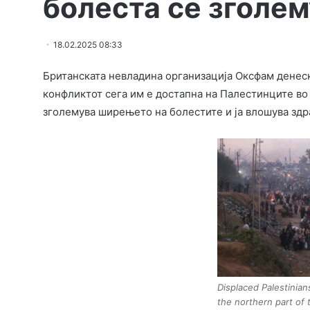
болеста се зголе
18.02.2025 08:33
Британската невладина организација Оксфам денеск
конфликтот сега им е достапна на Палестинците во 
зголемува ширењето на болестите и ја влошува здр
Displaced Palestinian
the northern part of 