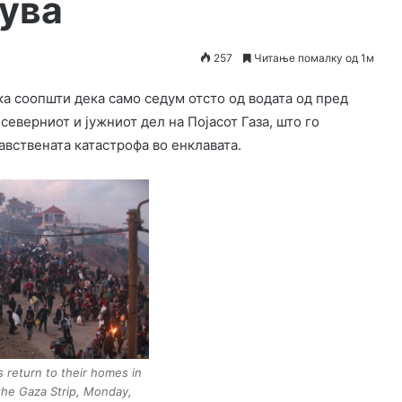
мува
257
Читање помалку од 1м
а соопшти дека само седум отсто од водата од пред
северниот и јужниот дел на Појасот Газа, што го
авствената катастрофа во енклавата.
s return to their homes in
the Gaza Strip, Monday,