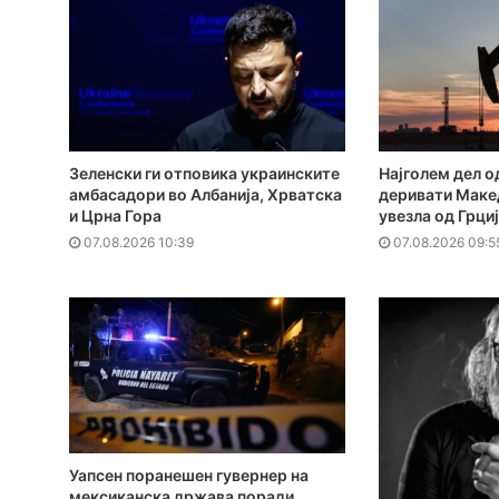
Зеленски ги отповика украинските
Најголем дел о
амбасадори во Албанија, Хрватска
деривати Макед
и Црна Гора
увезла од Грци
07.08.2026 10:39
07.08.2026 09:5
Уапсен поранешен гувернер на
мексиканска држава поради