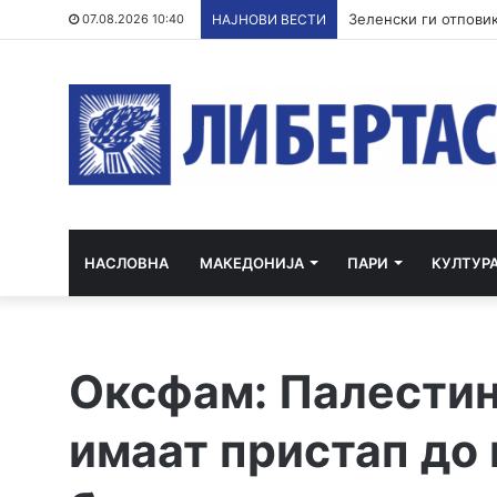
Зеленски ги отповик
07.08.2026 10:40
НАЈНОВИ ВЕСТИ
НАСЛОВНА
МАКЕДОНИЈА
ПАРИ
КУЛТУР
Оксфам: Палестинц
имаат пристап до