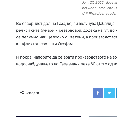
Jan. 27, 2025, days a
between Israel and H
(AP Photo/Jehad Alsh
Во северниот дел на Газа, кој ги вклучува Џабалија,
речиси сите бунари и резервоари, додека на југ, во
се делумно или целосно оштетени, а производствот
конфликтот, соопшти Оксфам.
И покрај напорите да се врати производството на в
водоснабдувањето во Газа значи дека 60 отсто од во
Faceboo
T
Сподели