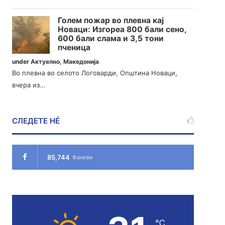
Голем пожар во плевна кај
Новаци: Изгореа 800 бали сено,
600 бали слама и 3,5 тони
пченица
under
Актуелно
,
Македонија
Во плевна во селото Логоварди, Општина Новаци,
вчера из...
СЛЕДЕТЕ НÉ
85,744
Фанови
℃