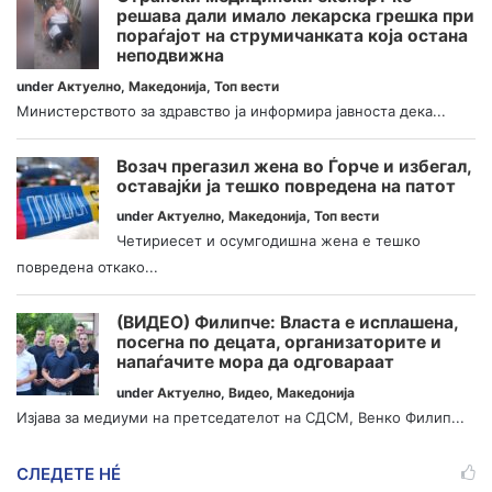
решава дали имало лекарска грешка при
пораѓајот на струмичанката која остана
неподвижна
under
Актуелно
,
Македонија
,
Топ вести
Министерството за здравство ја информира јавноста дека...
Возач прегазил жена во Ѓорче и избегал,
оставајќи ја тешко повредена на патот
under
Актуелно
,
Македонија
,
Топ вести
Четириесет и осумгодишна жена е тешко
повредена откако...
(ВИДЕО) Филипче: Власта е исплашена,
посегна по децата, организаторите и
напаѓачите мора да одговараат
under
Актуелно
,
Видео
,
Македонија
Изјава за медиуми на претседателот на СДСМ, Венко Филип...
СЛЕДЕТЕ НÉ