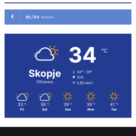
85,744
Фанови
34
℃
Skopje
34º - 26º
25%
Облачно
3.85 км/ч
33
36
39
39
41
℃
℃
℃
℃
℃
Fri
Sat
Sun
Mon
Tue