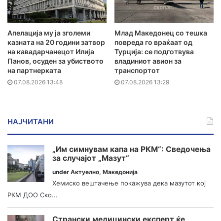
Апелација му ја зголеми
Млад Македонец со тешка
казната на 20 години затвор
повреда го враќаат од
на кавадарчанецот Илија
Турција: се подготвува
Панов, осуден за убиството
владиниот авион за
на партнерката
транспортот
07.08.2026 13:48
07.08.2026 13:29
НАЈЧИТАНИ
„Им симнувам капа на РКМ“: Сведочења
за случајот „Мазут“
under
Актуелно
,
Македонија
Хемиско вештачење покажува дека мазутот кој
РКМ ДОО Ско...
Странски медицински експерт ќе