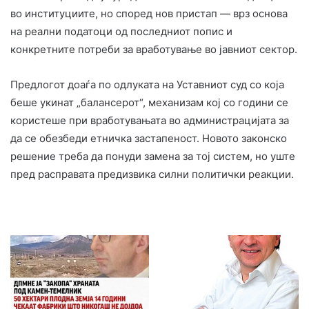
во институциите, но според нов пристап — врз основа
на реални податоци од последниот попис и
конкретните потреби за вработување во јавниот сектор.
Предлогот доаѓа по одлуката на Уставниот суд со која
беше укинат „балансерот“, механизам кој со години се
користеше при вработувањата во администрацијата за
да се обезбеди етничка застапеност. Новото законско
решение треба да понуди замена за тој систем, но уште
пред расправата предизвика силни политички реакции.