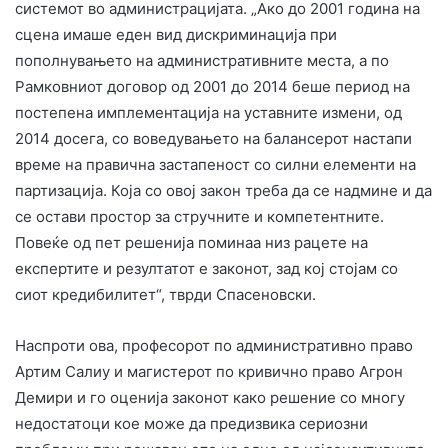
системот во администрацијата. „Ако до 2001 година на
сцена имаше еден вид дискриминација при
пополнувањето на административните места, а по
Рамковниот договор од 2001 до 2014 беше период на
постепена имплементација на уставните измени, од
2014 досега, со воведувањето на балансерот настапи
време на правична застапеност со силни елементи на
партизација. Која со овој закон треба да се надмине и да
се остави простор за стручните и компетентните.
Повеќе од пет решенија поминаа низ рацете на
експертите и резултатот е законот, зад кој стојам со
сиот кредибилитет“, тврди Спасеновски.
Наспроти ова, професорот по административно право
Артим Салиу и магистерот по кривично право Агрон
Демири и го оценија законот како решение со многу
недостатоци кое може да предизвика сериозни