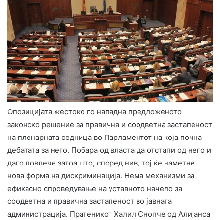
Опозицијата жестоко го нападна предложеното
законско решение за правична и соодветна застапеност
на пленарната седница во Парламентот на која почна
дебатата за него. Побара од власта да отстапи од него и
даго повлече затоа што, според нив, тој ќе наметне
нова форма на дискриминација. Нема механизми за
ефикасно спроведување на уставното начело за
соодветна и правична застапеност во јавната
администрација. Пратеникот Халил Снопче од Алијанса