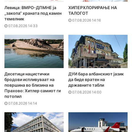
Левица: ВМРО-ДПМНЕ ја
ХИПЕРХЛОРИРАЊЕ НА
„закопа“ храната под камен
ТАЛОГОТ
темелник
07.08.2026 14:16
07.08.2026 14:33
Десетици нацистички
ДУИ бара албанскиот јазик
бродови испливуваат на
да биде вратен на
површина во близина на
државните табли
Прахово: Хитлер самиот ги
07.08.2026 14:00
потопил
07.08.2026 14:14