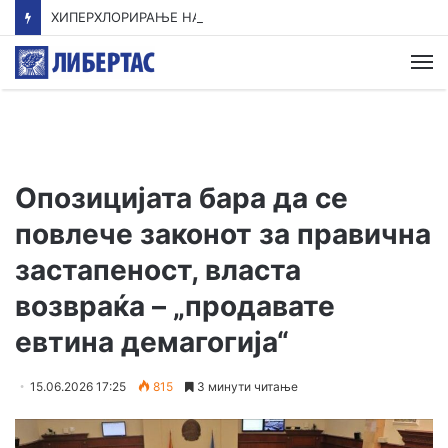
ХИПЕРХЛОРИРАЊЕ НА ТАЛОГОТ
М
Опозицијата бара да се
повлече законот за правична
застапеност, власта
возвраќа – „продавате
евтина демагогија“
15.06.2026 17:25
815
3 минути читање