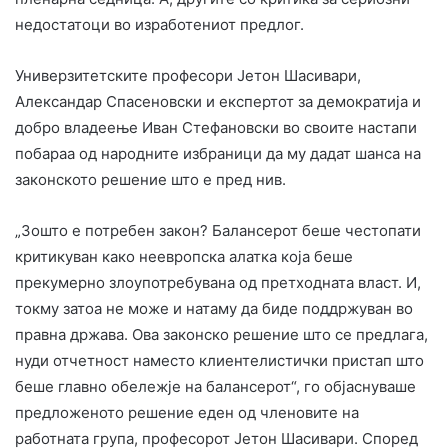
недостатоци во изработениот предлог.
Универзитетските професори Јетон Шасивари,
Александар Спасеновски и експертот за демократија и
добро владеење Иван Стефановски во своите настапи
побараа од народните избраници да му дадат шанса на
законското решение што е пред нив.
„Зошто е потребен закон? Балансерот беше честопати
критикуван како неевропска алатка која беше
прекумерно злоупотребувана од претходната власт. И,
токму затоа не може и натаму да биде поддржуван во
правна држава. Ова законско решение што се предлага,
нуди отчетност наместо клиентелистички пристап што
беше главно обележје на балансерот“, го објаснуваше
предложеното решение еден од членовите на
работната група, професорот Јетон Шасивари. Според