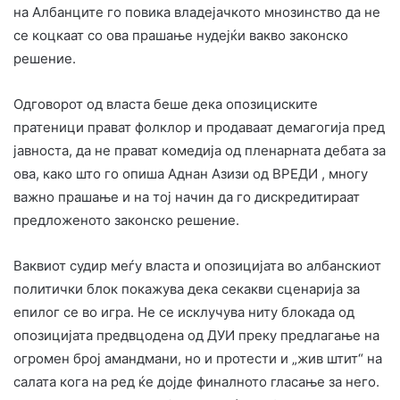
на Албанците го повика владејачкото мнозинство да не
се коцкаат со ова прашање нудејќи вакво законско
решение.
Одговорот од власта беше дека опозициските
пратеници прават фолклор и продаваат демагогија пред
јавноста, да не прават комедија од пленарната дебата за
ова, како што го опиша Аднан Азизи од ВРЕДИ , многу
важно прашање и на тој начин да го дискредитираат
предложеното законско решение.
Ваквиот судир меѓу власта и опозицијата во албанскиот
политички блок покажува дека секакви сценарија за
епилог се во игра. Не се исклучува ниту блокада од
опозицијата предвцодена од ДУИ преку предлагање на
огромен број амандмани, но и протести и „жив штит“ на
салата кога на ред ќе дојде финалното гласање за него.