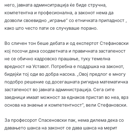
него, јавната админситрација ќе биде стручна,
компетентна и професионална, а законот нема да
дозволи своевидно „играње“ со етничката припадност ,
како што често пати се случуваше порано.
Во сличен тон беше дебата и од експертот Стефановски
кој посочи дека соодветната и правичната застапеност
не се обично кадровско прашање, туку темелна
вредност на Уставот. Потребна е поддршка на законот,
бидејќи тој оди во добра насока. „Овој предлог е многу
подобро решение од досегашната ригидна математичка
застапеност во јавната администрација. Сега сите
заедници имаат можност за еднаков пристап во неа, врз
основа на знаење и компетентност“, вели Стефановски.
За професорот Спасеновски пак, нема дилема дека со
давањето шанса на законот се дава шанса на мерит