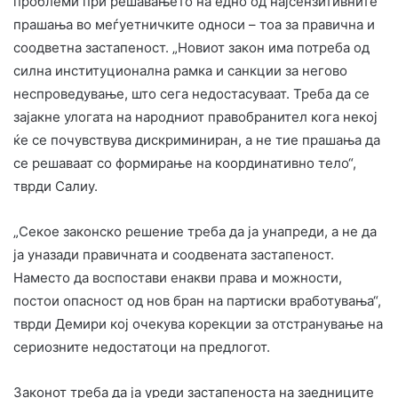
проблеми при решавањето на едно од најсензитивните
прашања во меѓуетничките односи – тоа за правична и
соодветна застапеност. „Новиот закон има потреба од
силна институционална рамка и санкции за негово
неспроведување, што сега недостасуваат. Треба да се
зајакне улогата на народниот правобранител кога некој
ќе се почувствува дискриминиран, а не тие прашања да
се решаваат со формирање на координативно тело“,
тврди Салиу.
„Секое законско решение треба да ја унапреди, а не да
ја уназади правичната и соодвената застапеност.
Наместо да воспостави енакви права и можности,
постои опасност од нов бран на партиски вработувања“,
тврди Демири кој очекува корекции за отстранување на
сериозните недостатоци на предлогот.
Законот треба да ја уреди застапеноста на заедниците