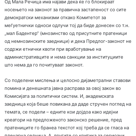
Од Мала Речица има најави дека ќе го блокираат
носењето на законот за правична застапеност со сите
демократски механизми откако Комитетот за
меѓуетнички односи одлучи тој да биде донесен со т.н.
„мал Бадентер“ (мнозинство од присутните пратеници
од немнозинските заедници) и дека Предлог-законот не
содржи етнички квоти при вработување на
административците и нема санкции за институциите
што нема да го почитуваат законот.
Со поделени мислења и целосно дијаметрални ставови
помина и денешната јавна расправа за овој закон во
Комисијата за политички систем. И, академската
заедница која беше повикана да даде стручен поглед на
темата, се подели – едните кои дојдоа како идејни
креатори на предложеното законско решение, пред
пратениците го бранеа текстот кој треба да се гласа на
пленарна седница. А, другите со критика за сериозни