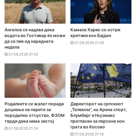
Ангелов се надева дека
Камала Харис со остри
водата во Гостивар ќе може
критики кон Бајден
да се пие од наредната
07.08.2026 21:35
недела
07.08.2026 21:42
Родилките се жалат поради
Директорот на српскиот
доцнење на парите за
„Телеком“, на Арена спорт,
породилно отсуство, ФЗОМ
Блумберг и Њузмакс
тврди дека нема застој
прогласен за персона нон
грата во Косово
07.08.2026 21:24
07.08.2026 21:19