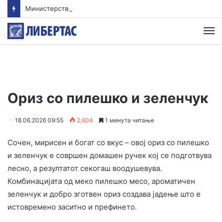
Министерството за економија: Нема потреба од нови мерки, храната втор месец по ред поевтинува
М
Ориз со пилешко и зеленчук
18.06.2026 09:55
2,604
1 минута читање
Сочен, мирисен и богат со вкус – овој ориз со пилешко
и зеленчук е совршен домашен ручек кој се подготвува
лесно, а резултатот секогаш воодушевува.
Комбинацијата од меко пилешко месо, ароматичен
зеленчук и добро зготвен ориз создава јадење што е
истовремено заситно и префинето.