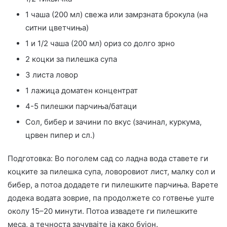
1 чаша (200 мл) свежа или замрзната брокула (на
ситни цветчиња)
1 и 1/2 чаша (200 мл) ориз со долго зрно
2 коцки за пилешка супа
3 листа ловор
1 лажица доматен концентрат
4-5 пилешки парчиња/батаци
Сол, бибер и зачини по вкус (зачинал, куркума,
црвен пипер и сл.)
Подготовка: Во поголем сад со ладна вода ставете ги
коцките за пилешка супа, ловоровиот лист, малку сол и
бибер, а потоа додадете ги пилешките парчиња. Варете
додека водата зоврие, па продолжете со готвење уште
околу 15–20 минути. Потоа извадете ги пилешките
меса, а течноста зачувајте ја како бујон.