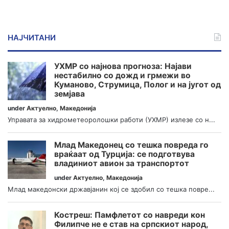
НАЈЧИТАНИ
УХМР со најнова прогноза: Најави
нестабилно со дожд и грмежи во
Куманово, Струмица, Полог и на југот од
земјава
under
Актуелно
,
Македонија
Управата за хидрометеоролошки работи (УХМР) излезе со н...
Млад Македонец со тешка повреда го
враќаат од Турција: се подготвува
владиниот авион за транспортот
under
Актуелно
,
Македонија
Млад македонски државјанин кој се здобил со тешка повре...
Костреш: Памфлетот со навреди кон
Филипче не е став на српскиот народ,