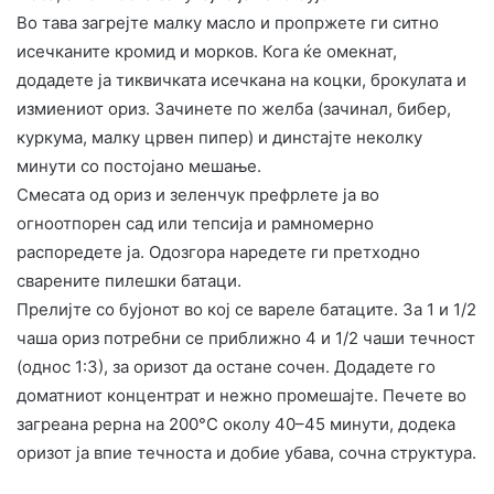
Во тава загрејте малку масло и пропржете ги ситно
исечканите кромид и морков. Кога ќе омекнат,
додадете ја тиквичката исечкана на коцки, брокулата и
измиениот ориз. Зачинете по желба (зачинал, бибер,
куркума, малку црвен пипер) и динстајте неколку
минути со постојано мешање.
Смесата од ориз и зеленчук префрлете ја во
огноотпорен сад или тепсија и рамномерно
распоредете ја. Одозгора наредете ги претходно
сварените пилешки батаци.
Прелијте со бујонот во кој се вареле батаците. За 1 и 1/2
чаша ориз потребни се приближно 4 и 1/2 чаши течност
(однос 1:3), за оризот да остане сочен. Додадете го
доматниот концентрат и нежно промешајте. Печете во
загреана рерна на 200°C околу 40–45 минути, додека
оризот ја впие течноста и добие убава, сочна структура.