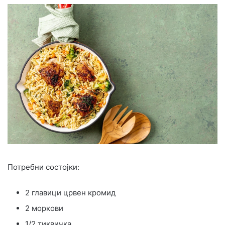
Потребни состојки:
2 главици црвен кромид
2 моркови
1/2 тиквичка