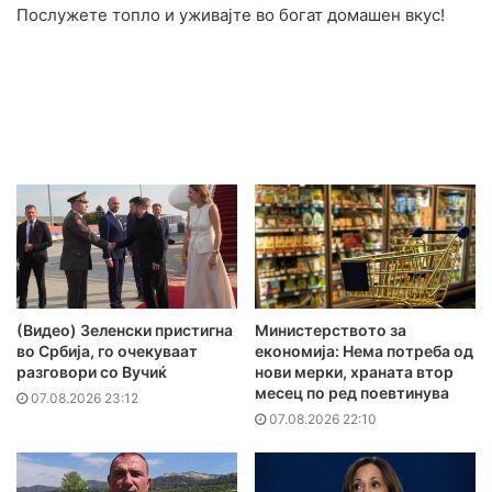
Послужете топло и уживајте во богат домашен вкус!
(Видео) Зеленски пристигна
Министерството за
во Србија, го очекуваат
економија: Нема потреба од
разговори со Вучиќ
нови мерки, храната втор
месец по ред поевтинува
07.08.2026 23:12
07.08.2026 22:10