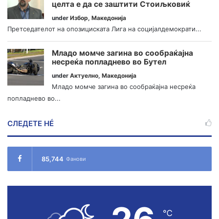
целта е да се заштити Стоиљковиќ
under
Избор
,
Македонија
Претседателот на опозициската Лига на социјалдемократи...
Младо момче загина во сообраќајна
несреќа попладнево во Бутел
under
Актуелно
,
Македонија
Младо момче загина во сообраќајна несреќа
попладнево во...
СЛЕДЕТЕ НÉ
85,744
Фанови
℃