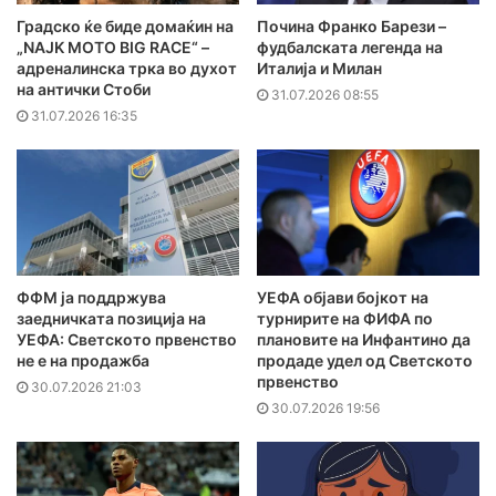
Градско ќе биде домаќин на
Почина Франко Барези –
„NAJK MOTO BIG RACE“ –
фудбалската легенда на
адреналинска трка во духот
Италија и Милан
на антички Стоби
31.07.2026 08:55
31.07.2026 16:35
ФФМ ја поддржува
УЕФА објави бојкот на
заедничката позиција на
турнирите на ФИФА по
УЕФА: Светското првенство
плановите на Инфантино да
не е на продажба
продаде удел од Светското
првенство
30.07.2026 21:03
30.07.2026 19:56