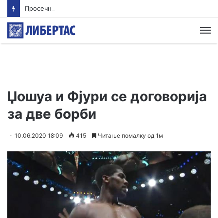
Просечната оценка од полагањето матура во јуни е 3,66 од сите три типа матура
М
Џошуа и Фјури се договорија
за две борби
10.06.2020 18:09
415
Читање помалку од 1м