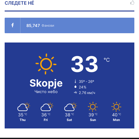
СЛЕДЕТЕ НÉ
85,747
Фанови
33
℃
Skopje
35º - 26º
24%
Чисто небо
2.76 км/ч
35
36
38
39
40
℃
℃
℃
℃
℃
Thu
Fri
Sat
Sun
Mon