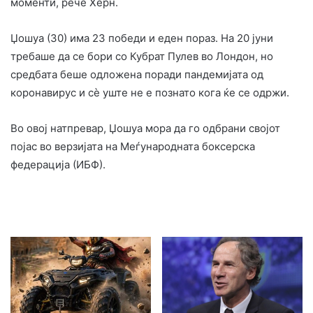
моменти, рече Херн.
Џошуа (30) има 23 победи и еден пораз. На 20 јуни
требаше да се бори со Кубрат Пулев во Лондон, но
средбата беше одложена поради пандемијата од
коронавирус и сè уште не е познато кога ќе се одржи.
Во овој натпревар, Џошуа мора да го одбрани својот
појас во верзијата на Меѓународната боксерска
федерација (ИБФ).