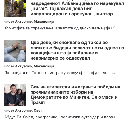
надредениот Албанец дека го нарекувал
„циган“. Тој кажал дека бил
испровоциран и нарекуван „шиптар
under
Актуелно
,
Македонија
Комисијата за спречување и заштита од дискриминација (К...
Две девојки скокнале од такси во
движење бидејќи возачот не ги однел на
локацијата што ја побарале и
непримерно се однесувал
under
Актуелно
,
Македонија
Полицијата во Тетовско истражува случај во кој две дево...
Син на египетски имигранти победи на
прелиминарните избори на
Демократите во Мичиген. Се огласи и
Трамп
under
Актуелно
,
Свет
Абдул Ел-Сајед, прогресивен политички аутсајдер и поран...