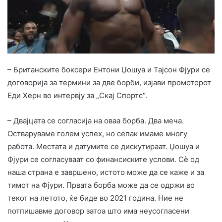
– Британските боксери Ентони Џошуа и Тајсон Фјури се
договорија за термини за две борби, изјави промоторот
Еди Херн во интервју за „Скај Спортс“.
– Двајцата се согласија на оваа борба. Два меча.
Остваруваме голем успех, но сепак имаме многу
работа. Местата и датумите се дискутираат. Џошуа и
Фјури се согласуваат со финансиските услови. Сè од
наша страна е завршено, истото може да се каже и за
тимот на Фјури. Првата борба може да се одржи во
текот на летото, ќе биде во 2021 година. Ние не
потпишавме договор затоа што има неусогласени