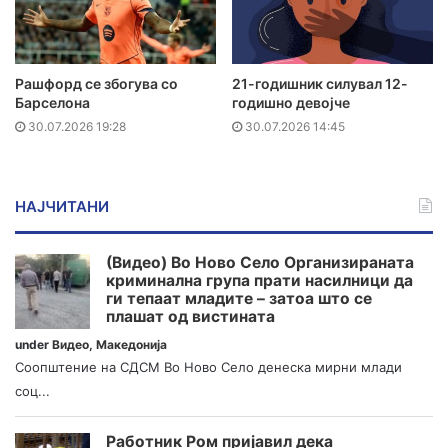
Рашфорд се збогува со
21-годишник силувал 12-
Барселона
годишно девојче
30.07.2026 19:28
30.07.2026 14:45
НАЈЧИТАНИ
(Видео) Во Ново Село Организираната
криминална група прати насилници да
ги тепаат младите – затоа што се
плашат од вистината
under
Видео
,
Македонија
Соопштение на СДСМ Во Ново Село денеска мирни млади
соц...
Работник Ром пријавил дека