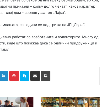
е запознае со секое од нив преку серија објави, во кои,
ивотни приказни – колку долго чекаат, каков карактер
ат свој дом – соопштуваат од „Лајка“.
ампањата, со години се под грижа на ЈП „Лајка“.
дневно работат со вработените и волонтерите. Многу од
сти, каде што покажаа дека се одлични придружници и
 таму
k
witter
LinkedIn
Pinterest
Skype
Сподели преку Е-маил
Испринтај