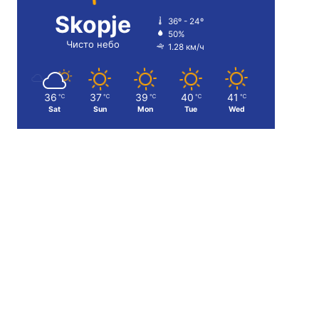
Skopje
36º - 24º
50%
Чисто небо
1.28 км/ч
36
37
39
40
41
℃
℃
℃
℃
℃
Sat
Sun
Mon
Tue
Wed