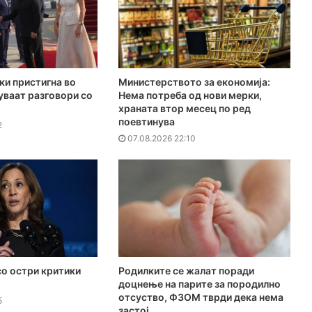
ки пристигна во
Министерството за економија:
куваат разговори со
Нема потреба од нови мерки,
храната втор месец по ред
поевтинува
2
07.08.2026 22:10
о остри критики
Родилките се жалат поради
доцнење на парите за породилно
отсуство, ФЗОМ тврди дека нема
5
застој