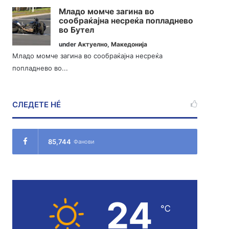
Младо момче загина во
сообраќајна несреќа попладнево
во Бутел
under
Актуелно
,
Македонија
Младо момче загина во сообраќајна несреќа
попладнево во...
СЛЕДЕТЕ НÉ
85,744
Фанови
24
℃