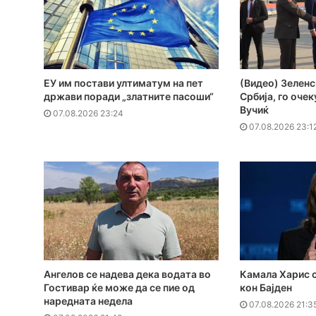
ЕУ им постави ултиматум на пет
(Видео) Зеленс
држави поради „златните пасоши“
Србија, го оче
Вучиќ
07.08.2026 23:24
07.08.2026 23:1
Ангелов се надева дека водата во
Камала Харис с
Гостивар ќе може да се пие од
кон Бајден
наредната недела
07.08.2026 21:3