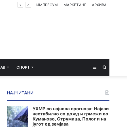
ИМПРЕСУМ
МАРКЕТИНГ
АРХИВА
Sidebar
Пребарај
ТАВ
СПОРТ
за
НАЈЧИТАНИ
УХМР со најнова прогноза: Најави
нестабилно со дожд и грмежи во
Куманово, Струмица, Полог и на
југот од земјава