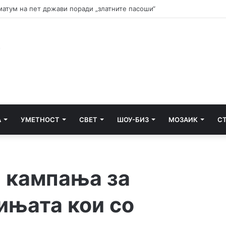
и почнува судењето за убиството на Тупак Шакур
А
УМЕТНОСТ
СВЕТ
ШОУ-БИЗ
МОЗАИК
С
а кампања за
ињата кои со