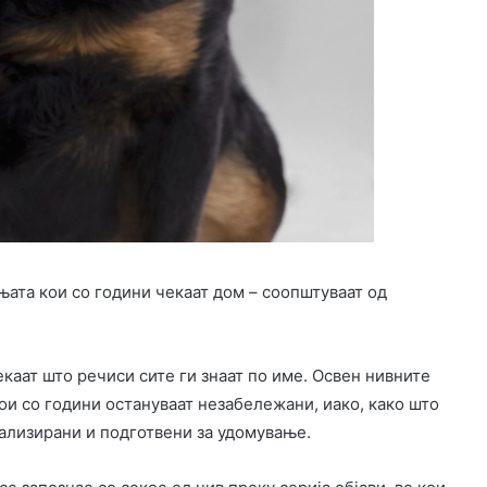
њата кои со години чекаат дом – соопштуваат од
екаат што речиси сите ги знаат по име. Освен нивните
кои со години остануваат незабележани, иако, како што
јализирани и подготвени за удомување.