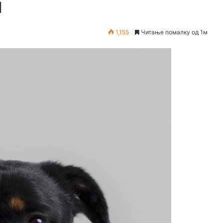
м
1,155
Читање помалку од 1м