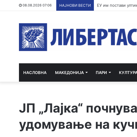
По речиси 30 годин
08.08.2026 07:06
НАЈНОВИ ВЕСТИ
НАСЛОВНА
МАКЕДОНИЈА
ПАРИ
КУЛТУР
ЈП „Лајка“ почнув
удомување на куч