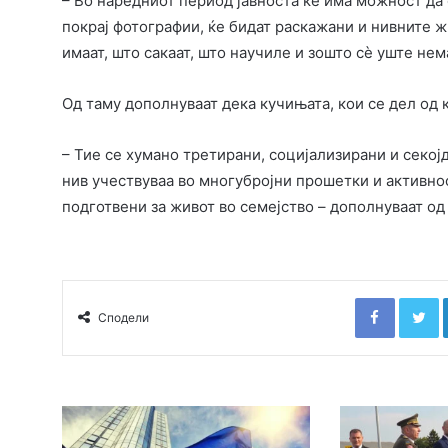
– Во наредниот период јавноста ќе има можност да с
покрај фотографии, ќе бидат раскажани и нивните ж
имаат, што сакаат, што научиле и зошто сè уште нема
Од таму дополнуваат дека кучињата, кои се дел од к
– Тие се хумано третирани, социјализирани и секој
нив учествуваа во многубројни прошетки и активно
подготвени за живот во семејство – дополнуваат од
Faceboo
T
Сподели