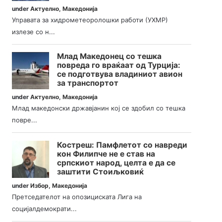
under
Актуелно
,
Македонија
Управата за хидрометеоролошки работи (УХМР)
излезе со н...
Млад Македонец со тешка
повреда го враќаат од Турција:
се подготвува владиниот авион
за транспортот
under
Актуелно
,
Македонија
Млад македонски државјанин кој се здобил со тешка
повре...
Костреш: Памфлетот со навреди
кон Филипче не е став на
српскиот народ, целта е да се
заштити Стоиљковиќ
under
Избор
,
Македонија
Претседателот на опозициската Лига на
социјалдемократи...