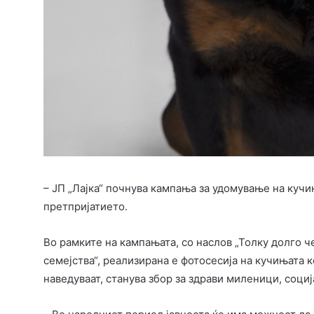
– ЈП „Лајка“ почнува кампања за удомување на кучи
претпријатието.
Во рамките на кампањата, со наслов „Толку долго ч
семејства“, реализирана е фотосесија на кучињата 
наведуваат, станува збор за здрави миленици, соци