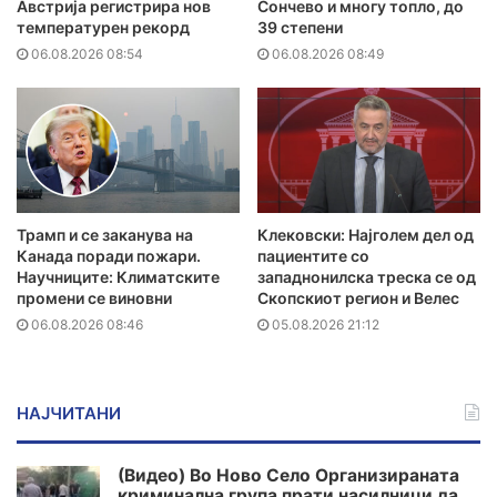
Австрија регистрира нов
Сончево и многу топло, до
температурен рекорд
39 степени
06.08.2026 08:54
06.08.2026 08:49
Трамп и се заканува на
Клековски: Најголем дел од
Канада поради пожари.
пациентите сo
Научниците: Климатските
западнонилска треска се од
промени се виновни
Скопскиот регион и Велес
06.08.2026 08:46
05.08.2026 21:12
НАЈЧИТАНИ
(Видео) Во Ново Село Организираната
криминална група прати насилници да