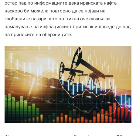
остар пад по информациите дека иранската нафта
наскоро би можела повторно да се појави на
глобалните пазари, што поттикна очекувања за
намалување на инфлацискиот притисок и доведе до пад
на приносите на обврзниците.