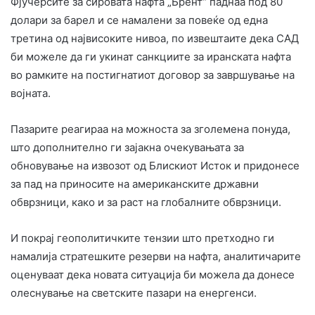
Фјучерсите за сировата нафта „Брент“ паднаа под 80
долари за барел и се намалени за повеќе од една
третина од највисоките нивоа, по извештаите дека САД
би можеле да ги укинат санкциите за иранската нафта
во рамките на постигнатиот договор за завршување на
војната.
Пазарите реагираа на можноста за зголемена понуда,
што дополнително ги зајакна очекувањата за
обновување на извозот од Блискиот Исток и придонесе
за пад на приносите на американските државни
обврзници, како и за раст на глобалните обврзници.
И покрај геополитичките тензии што претходно ги
намалија стратешките резерви на нафта, аналитичарите
оценуваат дека новата ситуација би можела да донесе
олеснување на светските пазари на енергенси.