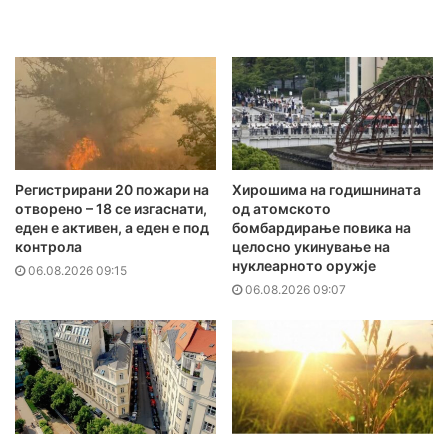
Регистрирани 20 пожари на
Хирошима на годишнината
отворено – 18 се изгаснати,
од атомското
еден е активен, а еден е под
бомбардирање повика на
контрола
целосно укинување на
нуклеарното оружје
06.08.2026 09:15
06.08.2026 09:07