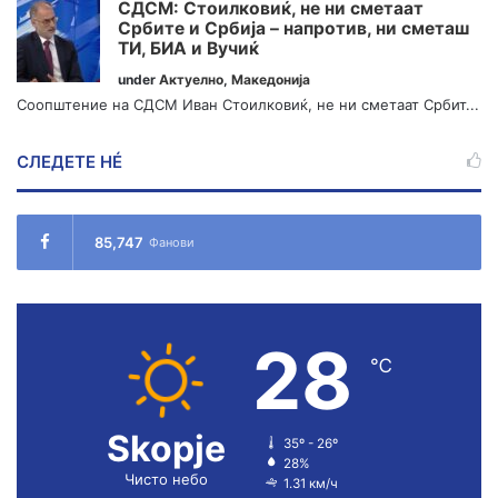
СДСМ: Стоилковиќ, не ни сметаат
Србите и Србија – напротив, ни сметаш
ТИ, БИА и Вучиќ
under
Актуелно
,
Македонија
Соопштение на СДСМ Иван Стоилковиќ, не ни сметаат Србит...
СЛЕДЕТЕ НÉ
85,747
Фанови
28
℃
Skopje
35º - 26º
28%
Чисто небо
1.31 км/ч