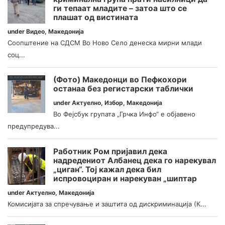
ги тепаат младите – затоа што се
плашат од вистината
under
Видео
,
Македонија
Соопштение на СДСМ Во Ново Село денеска мирни млади
соц...
(Фото) Македонци во Пефкохори
останаа без регистарски таблички
under
Актуелно
,
Избор
,
Македонија
Во Фејсбук групата „Грчка Инфо“ е објавено
предупредува...
Работник Ром пријавил дека
надредениот Албанец дека го нарекувал
„циган“. Тој кажал дека бил
испровоциран и нарекуван „шиптар
under
Актуелно
,
Македонија
Комисијата за спречување и заштита од дискриминација (К...