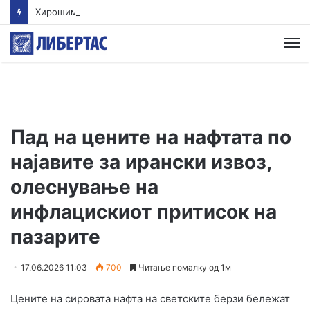
Хирошима на годишнината од атомското бомбардирање повика на целосно укинување на нуклеарното оружје
М
Пад на цените на нафтата по
најавите за ирански извоз,
олеснување на
инфлацискиот притисок на
пазарите
17.06.2026 11:03
700
Читање помалку од 1м
Цените на сировата нафта на светските берзи бележат