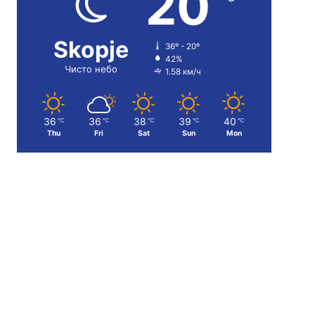
20
Skopje
36º - 20º
42%
Чисто небо
1.58 км/ч
36
36
38
39
40
℃
℃
℃
℃
℃
Thu
Fri
Sat
Sun
Mon