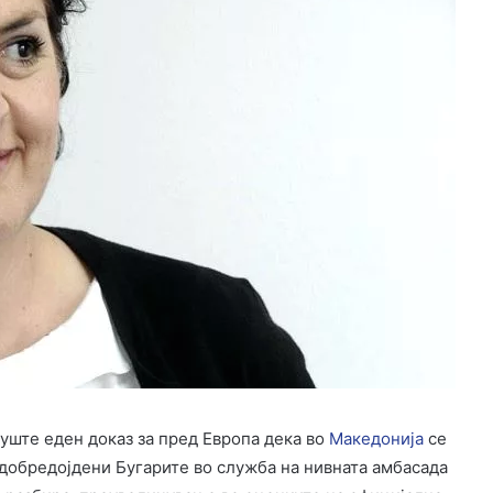
е уште еден доказ за пред Европа дека во
Македонија
се
 добредојдени Бугарите во служба на нивната амбасада