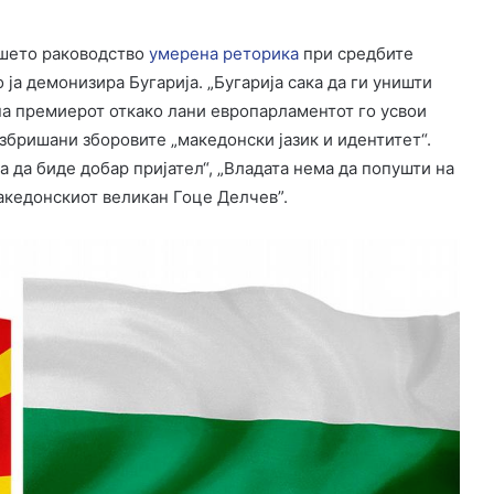
ашето раководство
умерена реторика
при средбите
ја демонизира Бугарија. „Бугарија сака да ги уништи
 на премиерот откако лани европарламентот го усвои
избришани зборовите „македонски јазик и идентитет“.
а да биде добар пријател“, „Владата нема да попушти на
македонскиот великан Гоце Делчев”.