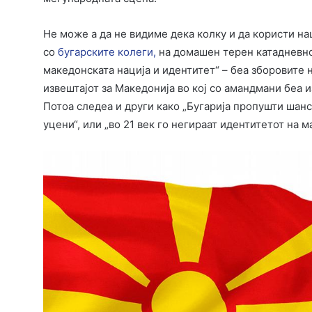
Не може а да не видиме дека колку и да користи н
со
бугарските колеги,
на домашен терен катадневно 
македонската нација и идентитет“ – беа зборовите
извештајот за Македонија во кој со амандмани беа 
Потоа следеа и други како „Бугарија пропушти шанс
уцени“, или „во 21 век го негираат идентитетот на 