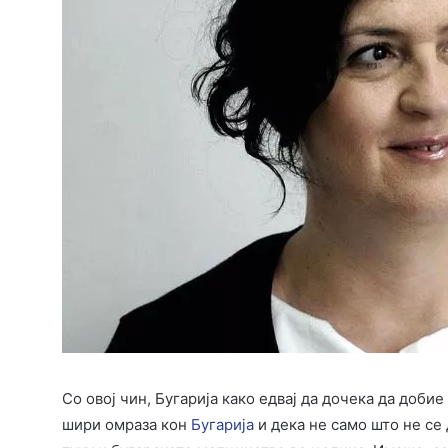
Со овој чин, Бугарија како едвај да дочека да доби
шири омраза кон
Бугарија
и дека не само што не се