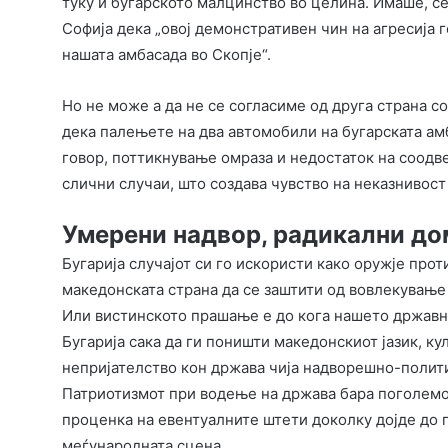
туку и бугарското малцинство во целина. Имаше, с
Софија дека „овој демонстративен чин на агресија г
нашата амбасада во Скопје“.
Но не може а да не се согласиме од друга страна 
дека палењете на два автомобили на бугарската амб
говор, поттикнување омраза и недостаток на соодв
слични случаи, што создава чувство на неказнивост 
Умерени надвор, радикални до
Бугарија случајот си го искористи како оружје про
македонската страна да се заштити од вовлекување
Или вистинското прашање е до кога нашето државн
Бугарија сака да ги поништи македонскиот јазик, кул
непријателство кон држава чија надворешно-полити
Патриотизмот при водење на држава бара поголемо ч
проценка на евентуалните штети доколку дојде до 
меѓународната сцена.