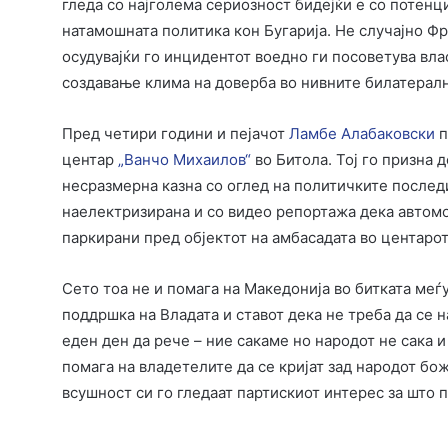
гледа со најголема сериозност бидејќи е со потенц
натамошната политика кон Бугарија. Не случајно Ф
осудувајќи го инцидентот воедно ги посоветува влас
создавање клима на доверба во нивните билатералн
Пред четири години и пејачот
Ламбе Алабаковски
п
центар
„Ванчо Михаилов“
во Битола. Тој го призна 
несразмерна казна со оглед на политичките послед
наелектризирана и со видео репортажа дека автом
паркирани пред објектот на амбасадата во центарот
Сето тоа не и помага на Македонија во битката меѓу
поддршка на Владата и ставот дека не треба да се н
еден ден да рече – ние сакаме но народот не сака 
помага на владетелите да се кријат зад народот бо
всушност си го гледаат партискиот интерес за што 