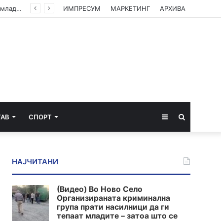
Клековски: Најголем дел од пациентите сo западнонилска треска се од Скопскиот регион и Велес
ИМПРЕСУМ
МАРКЕТИНГ
АРХИВА
Sidebar
Пребарај
ТАВ
СПОРТ
за
НАЈЧИТАНИ
(Видео) Во Ново Село
Организираната криминална
група прати насилници да ги
тепаат младите – затоа што се