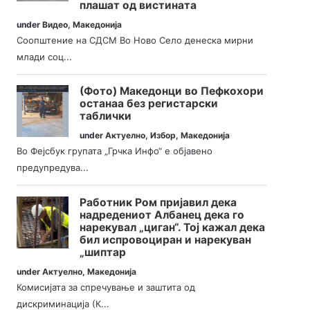
плашат од вистината
under
Видео
,
Македонија
Соопштение на СДСМ Во Ново Село денеска мирни
млади соц...
(Фото) Македонци во Пефкохори
останаа без регистарски
таблички
under
Актуелно
,
Избор
,
Македонија
Во Фејсбук групата „Грчка Инфо“ е објавено
предупредува...
Работник Ром пријавил дека
надредениот Албанец дека го
нарекувал „циган“. Тој кажал дека
бил испровоциран и нарекуван
„шиптар
under
Актуелно
,
Македонија
Комисијата за спречување и заштита од
дискриминација (К...