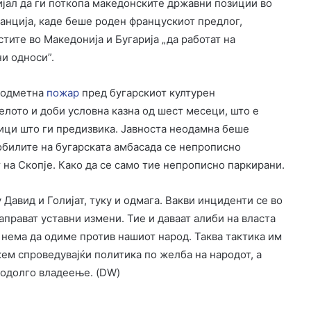
ијал да ги поткопа македонските државни позиции во
ранција, каде беше роден францускиот предлог,
тите во Македонија и Бугарија „да работат на
и односи”.
одметна
пожар
пред бугарскиот културен
делото и доби условна казна од шест месеци, што е
ици што ги предизвика. Јавноста неодамна беше
обилите на бугарската амбасада се непрописно
 на Скопје. Како да се само тие непрописно паркирани.
 Давид и Голијат, туку и одмага. Вакви инциденти се во
аправат уставни измени. Тие и даваат алиби на власта
и нема да одиме против нашиот народ. Таква тактика им
жем спроведувајќи политика по желба на народот, а
подолго владеење. (DW)