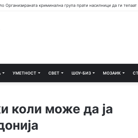
А
УМЕТНОСТ
СВЕТ
ШОУ-БИЗ
МОЗАИК
С
и коли може да ја
донија