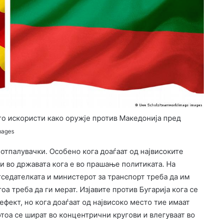
 го искористи како оружје против Македонија пред
mages
потпалувачки. Особено кога доаѓаат од највисоките
и во државата кога е во прашање политиката. На
седателката и министерот за транспорт треба да им
оа треба да ги мерат. Изјавите против Бугарија кога се
ефект, но кога доаѓаат од највисоко место тие имаат
отоа се шират во концентрични кругови и влегуваат во