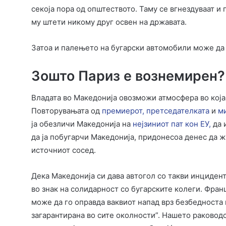
секоја пора од општеството. Таму се вгнездуваат и
му штети никому друг освен на државата.
Затоа и палењето на бугарски автомобили може да ј
Зошто Париз е вознемирен?
Владата во Македонија овозможи атмосфера во која 
Повторувањата од
премиерот,
претседателката
и
м
ја обезличи Македонија на
нејзиниот пат кон ЕУ,
да 
да ја побугарчи Македонија, придонесоа денес да 
источниот сосед.
Дека Македонија си дава автогол со такви инцидент
во знак на солидарност со бугарските колеги. Франц
може да го оправда ваквиот напад врз безбедноста
загарантирана во сите околности”. Нашето раководс