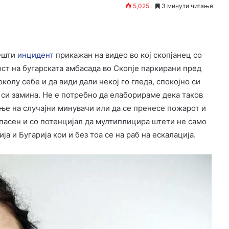
5,025
3 минути читање
жешти
инцидент
прикажан на видео во кој скопјанец со
ст на бугарската амбасада во Скопје паркирани пред
колу себе и да види дали некој го гледа, спокојно си
 си замина. Не е потребно да елаборираме дека таков
ње на случајни минувачи или да се пренесе пожарот и
опасен и со потенцијал да мултиплицира штети не само
а и Бугарија кои и без тоа се на раб на ескалација.