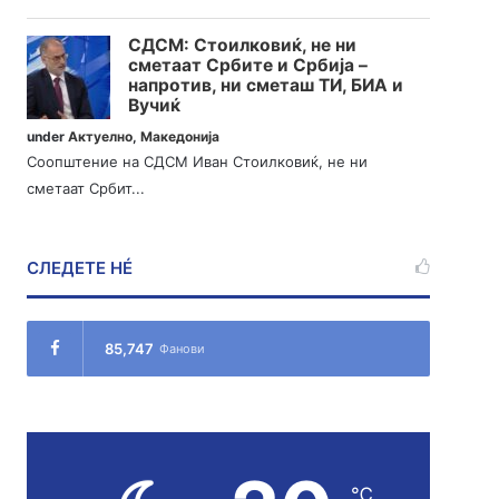
СДСМ: Стоилковиќ, не ни
сметаат Србите и Србија –
напротив, ни сметаш ТИ, БИА и
Вучиќ
under
Актуелно
,
Македонија
Соопштение на СДСМ Иван Стоилковиќ, не ни
сметаат Србит...
СЛЕДЕТЕ НÉ
85,747
Фанови
℃