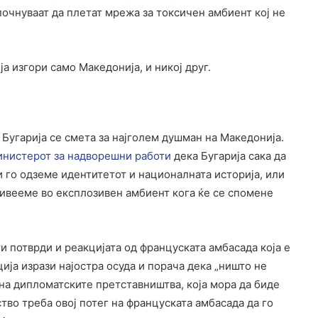
 почнуваат да плетат мрежа за токсичен амбиент кој не
а изгори само Македонија, и никој друг.
Бугарија се смета за најголем душман на Македонија.
инистерот за надворешни работи
дека Бугарија сака да
и го одземе идентитетот и националната историја, или
живееме во експлозивен амбиент кога ќе се спомене
и потврди и реакцијата од француската амбасада која е
ија изрази најостра осуда и порача дека „ништо не
 на дипломатските претставништва, која мора да биде
тво треба овој потег на француската амбасада да го