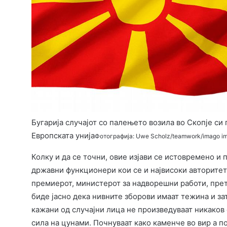
Бугарија случајот со палењето возила во Скопје си
Европската унија
Фотографија: Uwe Scholz/teamwork/imago i
Колку и да се точни, овие изјави се истовремено и 
државни функционери кои се и највисоки авторитет
премиерот, министерот за надворешни работи, прет
биде јасно дека нивните зборови имаат тежина и зат
кажани од случајни лица не произведуваат никаков 
сила на цунами. Почнуваат како каменче во вир а п