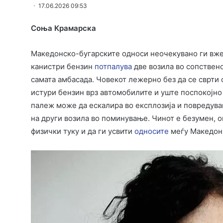
17.06.2026 09:53
Соња Крамарска
Македонско-бугарските односи неочекувано ги в
канистри бензин
потпалува
две возила во сопствено
самата амбасада. Човекот лежерно без да се сврти о
истури бензин врз автомобилите и уште поспокојно
палеж може да ескалира во експлозија и повредува
на други возила во поминување. Чинот е безумен, 
физички туку и да ги усвити
односите
меѓу Македониј