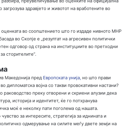
е разбира, преувеличување во оценките на официјална
о загрозува здравјето и животот на вработените во
со оценката во соопштението што го издаде нивното МНР
асада во Скопје е „резултат на агресивен политички
етен одговор од страна на институциите во претходни
за сторителите”.
ма
тив Македонија пред
Европската унија,
но што прави
 во дипломатска војна со такви провокативни настани?
о раководство преку отворени и скриени алузии дека
тура, историја и идентитет, ќе го потхранува
чка моќ е неколку пати поголема од нашата.
увство за интересите, стратегија за иднината и
политичко одмерување на силите меѓу двете земји на