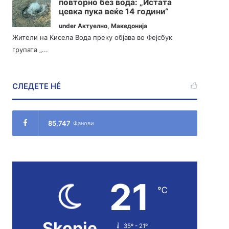
повторно без вода: „Истата
цевка пука веќе 14 години“
under
Актуелно
,
Македонија
Жители на Кисела Вода преку објава во Фејсбук
групата „...
СЛЕДЕТЕ НÉ
85,747
Фанови
21
℃
Skopje
35º - 21º