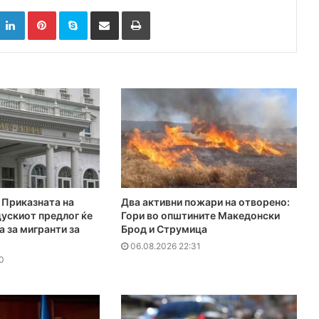
k
witter
LinkedIn
Pinterest
Skype
Сподели преку Е-маил
Испринтај
Приказната на
Два активни пожари на отворено:
ускиот предлог ќе
Гори во општините Македонски
а за мигранти за
Брод и Струмица
06.08.2026 22:31
0