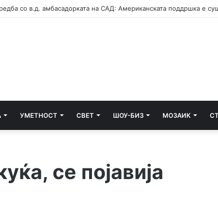
А
УМЕТНОСТ
СВЕТ
ШОУ-БИЗ
МОЗАИК
С
уќа, се појавија