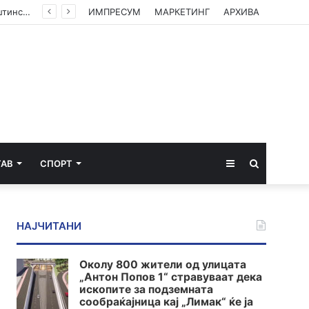
(ФОТО) Ахмети на средба со в.д. амбасадорката на САД: Американската поддршка е суштинска за зачувување на духот на Охридскиот договор
ИМПРЕСУМ
МАРКЕТИНГ
АРХИВА
Sidebar
Пребарај
ТАВ
СПОРТ
за
НАЈЧИТАНИ
Околу 800 жители од улицата
„Антон Попов 1“ стравуваат дека
ископите за подземната
сообраќајница кај „Лимак“ ќе ја