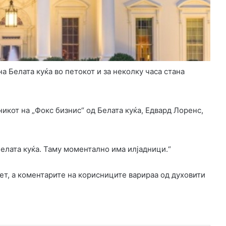
а Белата куќа во петокот и за неколку часа стана
никот на „Фокс бизнис“ од Белата куќа, Едвард Лоренс,
Белата куќа. Таму моментално има илјадници.“
ет, а коментарите на корисниците варираа од духовити