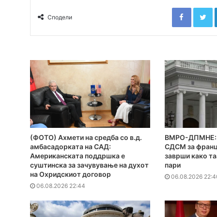
Faceboo
T
Сподели
(ФОТО) Ахмети на средба со в.д.
ВМРО-ДПМНЕ: 
амбасадорката на САД:
СДСМ за франц
Американската поддршка е
заврши како та
суштинска за зачувување на духот
пари
на Охридскиот договор
06.08.2026 22:4
06.08.2026 22:44