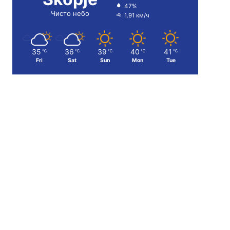
47%
Чисто небо
1.91 км/ч
35
36
39
40
41
℃
℃
℃
℃
℃
Fri
Sat
Sun
Mon
Tue