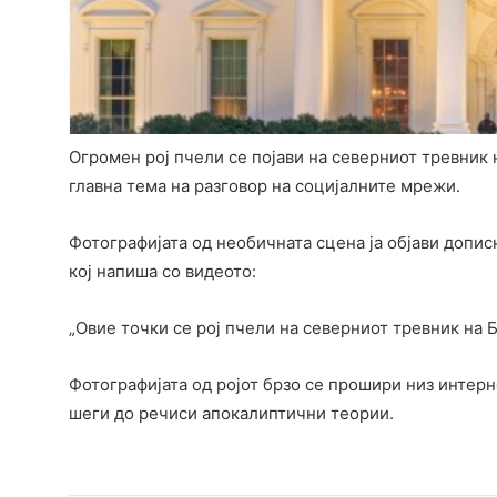
Огромен рој пчели се појави на северниот тревник н
главна тема на разговор на социјалните мрежи.
Фотографијата од необичната сцена ја објави допис
кој напиша со видеото:
„Овие точки се рој пчели на северниот тревник на 
Фотографијата од ројот брзо се прошири низ интерн
шеги до речиси апокалиптични теории.