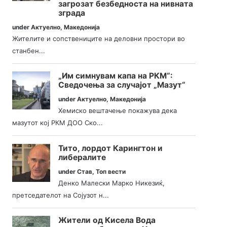
загрозат безбедноста на нивната
зграда
under
Актуелно
,
Македонија
Жителите и сопствениците на деловни простори во
станбен...
„Им симнувам капа на РКМ“:
Сведочења за случајот „Мазут“
under
Актуелно
,
Македонија
Хемиско вештачење покажува дека
мазутот кој РКМ ДОО Ско...
Тито, лордот Карингтон и
либералите
under
Став
,
Топ вести
Денко Малески Марко Никезиќ,
претседателот на Сојузот н...
Жители од Кисела Вода