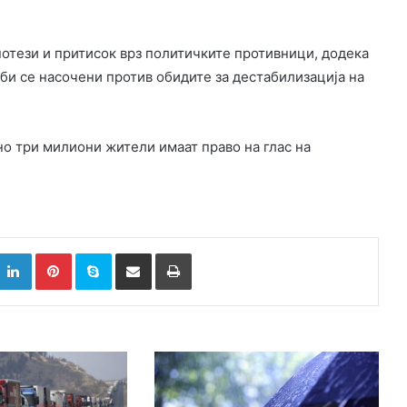
потези и притисок врз политичките противници, додека
би се насочени против обидите за дестабилизација на
но три милиони жители имаат право на глас на
k
witter
LinkedIn
Pinterest
Skype
Сподели преку Е-маил
Испринтај