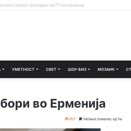
А
УМЕТНОСТ
СВЕТ
ШОУ-БИЗ
МОЗАИК
С
бори во Ерменија
607
Читање помалку од 1м