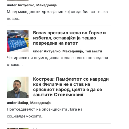
under
Актуелно
,
Македонија
Млад македонски државјанин кој се здобил со тешка
повре...
Возач прегазил жена во Ѓорче и
избегал, оставајќи ја тешко
повредена на патот
under
Актуелно
,
Македонија
,
Топ вести
Четириесет и осумгодишна жена е тешко повредена
откако...
Костреш: Памфлетот со навреди
кон Филипче не е став на
српскиот народ, целта е да се
заштити Стоиљковиќ
under
Избор
,
Македонија
Претседателот на опозициската Лига на
социјалдемократи...