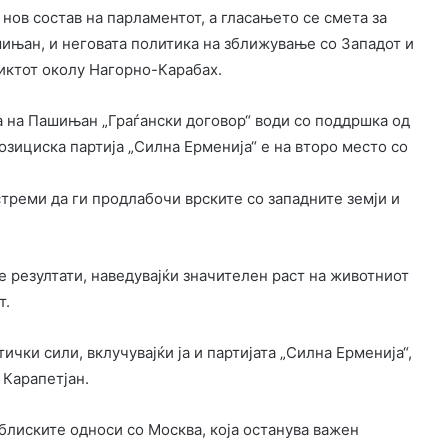
 нов состав на парламентот, а гласањето се смета за
ињан, и неговата политика на зближување со Западот и
иктот околу Нагорно-Карабах.
а на Пашињан „Граѓански договор“ води со поддршка од
озициска партија „Силна Ерменија“ е на второ место со
стреми да ги продлабочи врските со западните земји и
е резултати, наведувајќи значителен раст на животниот
т.
чки сили, вклучувајќи ја и партијата „Силна Ерменија“,
 Карапетјан.
блиските односи со Москва, која останува важен