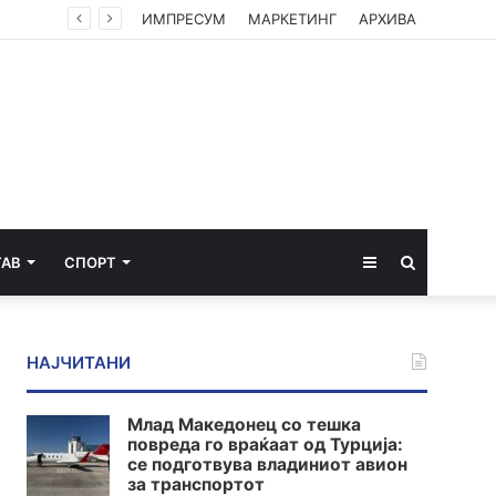
Камионџиите од Западен Балкан ќе блокираат граници бидејќи Брисел ги игнорира нивните барања
ИМПРЕСУМ
МАРКЕТИНГ
АРХИВА
Sidebar
Пребарај
ТАВ
СПОРТ
за
НАЈЧИТАНИ
Млад Македонец со тешка
повреда го враќаат од Турција:
се подготвува владиниот авион
за транспортот