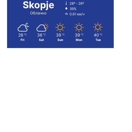
Skopje
28º - 26º
39%
Облачно
0.61 км/ч
28
36
39
39
40
℃
℃
℃
℃
℃
Fri
Sat
Sun
Mon
Tue