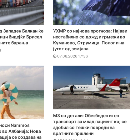
 Западен Балкан ќе
УХМР со најнова прогноза: Најави
ици бидејќи Брисел
нестабилно со дожд и грмежи во
вните барања
Куманово, Струмица, Полог и на
југот од земјава
3
07.08.2026 17:36
MЗ со детали: Обезбеден итен
транспорт за млад пациент кој се
о носи Nammos
здобил со тешки повреди на
s во Албанија: Нова
вратните пршлени
нација се создава на