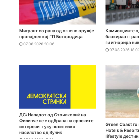
Мигрант со рана од огнено оружје
Камионџиите од
пронајден кај ГП Богородица
блокираат гран
ги игнорира ни
07.08.2026 20:06
07.08.2026 18:0
ДС: Нападот од Стоилковиќ на
Филипче не е одбрана на српските
Green Coast г
интереси, туку политичко
Hotels & Resort
насилство од Вучиќ
lifestyle дести