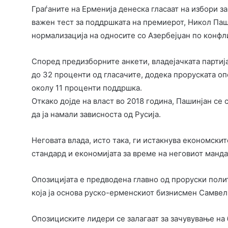
Граѓаните на Ерменија денеска гласаат на избори за
важен тест за поддршката на премиерот, Никол Паш
нормализација на односите со Азербејџан по конфл
Според предизборните анкети, владејачката партиј
до 32 проценти од гласачите, додека проруската оп
околу 11 проценти поддршка.
Откако дојде на власт во 2018 година, Пашинјан се 
да ја намали зависноста од Русија.
Неговата влада, исто така, ги истакнува економскит
стандард и економијата за време на неговиот манда
Опозицијата е предводена главно од проруски полити
која ја основа руско-ерменскиот бизнисмен Самвел
Опозициските лидери се залагаат за зачувување на 