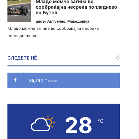
Младо момче загина во
сообраќајна несреќа попладнево
во Бутел
under
Актуелно
,
Македонија
Младо момче загина во сообраќајна несреќа
попладнево во...
СЛЕДЕТЕ НÉ
85,744
Фанови
28
℃