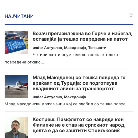
НАЈЧИТАНИ
Возач прегазил жена во Ѓорче и избегал,
оставајќи ја тешко повредена на патот
under
Актуелно
,
Македонија
,
Топ вести
Четириесет и осумгодишна жена е тешко
повредена откако...
Млад Македонец со тешка повреда го
враќаат од Турција: се подготвува
владиниот авион за транспортот
under
Актуелно
,
Македонија
Млад македонски државјанин кој се здобил со тешка повре...
Костреш: Памфлетот со навреди кон
Филипче не е став на српскиот народ,
целта е да се заштити Стоиљковиќ