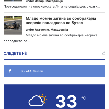
under
Избор
,
Македонија
Претседателот на опозициската Лига на социјалдемократи...
Младо момче загина во сообраќајна
несреќа попладнево во Бутел
under
Актуелно
,
Македонија
Младо момче загина во сообраќајна несреќа
попладнево во...
СЛЕДЕТЕ НÉ
85,744
Фанови
33
℃