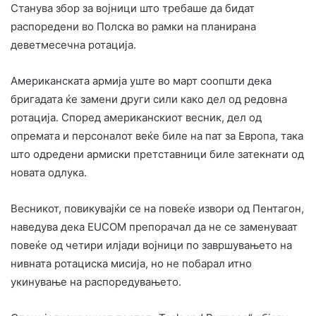
Станува збор за војници што требаше да бидат
распоредени во Полска во рамки на планирана
деветмесечна ротација.
Американската армија уште во март соопшти дека
бригадата ќе замени други сили како дел од редовна
ротација. Според американскиот весник, дел од
опремата и персоналот веќе биле на пат за Европа, така
што одредени армиски претставници биле затекнати од
новата одлука.
Весникот, повикувајќи се на повеќе извори од Пентагон,
наведува дека EUCOM препорачал да не се заменуваат
повеќе од четири илјади војници по завршувањето на
нивната ротациска мисија, но не побарал итно
укинување на распоредувањето.