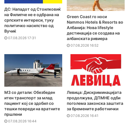
ДС: Нападот од Стоилковиќ
на Филипче не е одбрана на
Green Coast го носи
српските интереси, туку
Nammos Hotels & Resorts во
политичко насилство од
Албанија: Нова lifestyle
Вучиќ
дестинација се создава на
07.08.2026 17:31
албанската ривиера
07.08.2026 16:52
MЗ со детали: Обезбеден
Левица: Дискриминацијата
итен транспорт за млад
продолжува, ДПМНЕ одби
пациент кој се здобил со
поголема законска заштита
тешки повреди на вратните
за бремените работнички
пршлени
07.08.2026 16:41
07.08.2026 16:44