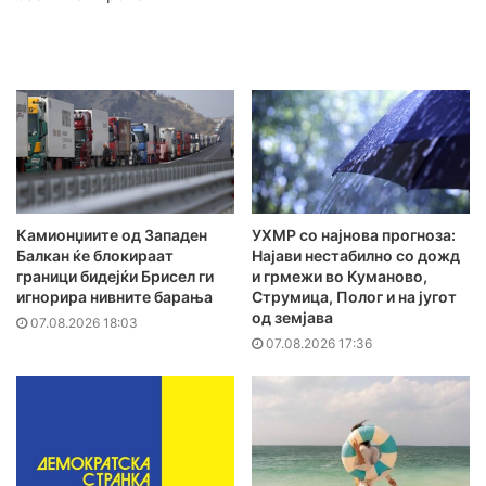
Камионџиите од Западен
УХМР со најнова прогноза:
Балкан ќе блокираат
Најави нестабилно со дожд
граници бидејќи Брисел ги
и грмежи во Куманово,
игнорира нивните барања
Струмица, Полог и на југот
од земјава
07.08.2026 18:03
07.08.2026 17:36