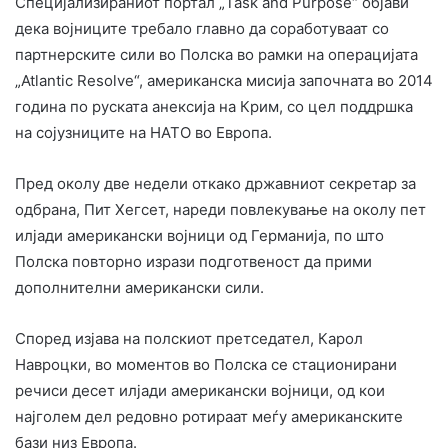
Специјализираниот портал „Task and Purpose“ објави
дека војниците требало главно да соработуваат со
партнерските сили во Полска во рамки на операцијата
„Atlantic Resolve“, американска мисија започната во 2014
година по руската анексија на Крим, со цел поддршка
на сојузниците на НАТО во Европа.
Пред околу две недели откако државниот секретар за
одбрана, Пит Хегсет, нареди повлекување на околу пет
илјади американски војници од Германија, по што
Полска повторно изрази подготвеност да прими
дополнителни американски сили.
Според изјава на полскиот претседател, Карол
Навроцки, во моментов во Полска се стационирани
речиси десет илјади американски војници, од кои
најголем дел редовно ротираат меѓу американските
бази низ Европа.