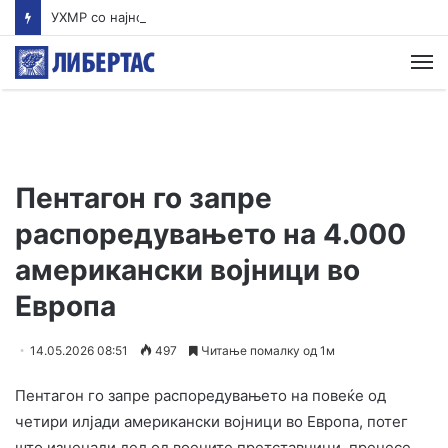
УХМР со најнова прогноза: Најави нестабилно со дожд и грмежи во Куманово, Струмица, Полог и на југот од земјава
М
Пентагон го запре
распоредувањето на 4.000
американски војници во
Европа
14.05.2026 08:51
497
Читање помалку од 1м
Пентагон го запре распоредувањето на повеќе од
четири илјади американски војници во Европа, потег
што изненади дел од воените претставници, пренесе