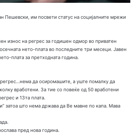
ан Пешевски, им посвети статус на социјалните мрежи
лен износ на регрес за годишен одмор во приватен
росечната нето-плата во последните три месеци. Јавен
ето-плата за претходната година.
 регрес…нема да осиромашите, а уште помалку да
еколку вработени. За тие со повеќе од 50 вработени
егрес и 13та плата.
” затоа што нема држава да Ве мавне по капа. Мава
ада.
рослава пред нова година.