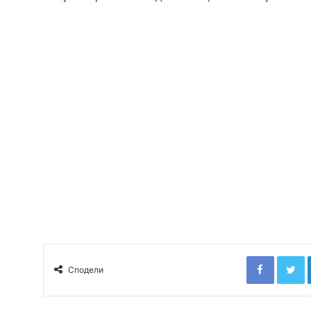
Faceboo
T
Сподели