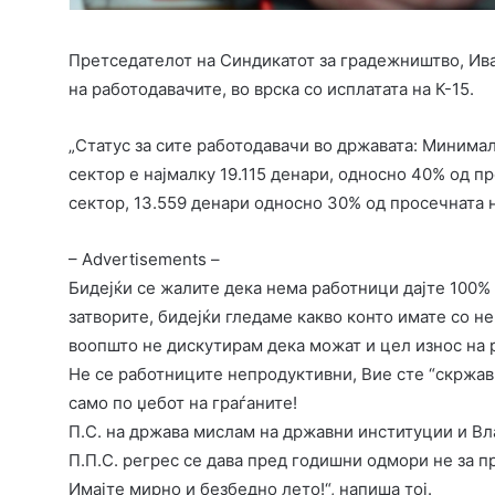
Претседателот на Синдикатот за градежништво, Ив
на работодавачите, во врска со исплатата на К-15.
„Статус за сите работодавачи во државата: Минима
сектор е најмалку 19.115 денари, односно 40% од п
сектор, 13.559 денари односно 30% од просечната н
– Advertisements –
Бидејќи се жалите дека нема работници дајте 100%
затворите, бидејќи гледаме какво конто имате со н
воопшто не дискутирам дека можат и цел износ на р
Не се работниците непродуктивни, Вие сте “скржави
само по џебот на граѓаните!
П.С. на држава мислам на државни институции и Вл
П.П.С. регрес се дава пред годишни одмори не за п
Имајте мирно и безбедно лето!“, напиша тој.