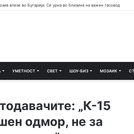
к во несреќата во Радишани, каде загина 19-годишник од Побожје
А
УМЕТНОСТ
СВЕТ
ШОУ-БИЗ
МОЗАИК
С
тодавачите: „К-15
шен одмор, не за