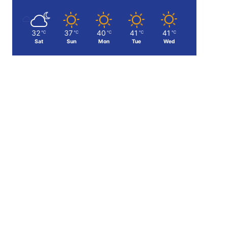
32
37
40
41
41
℃
℃
℃
℃
℃
Sat
Sun
Mon
Tue
Wed