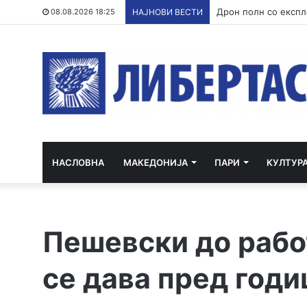
Уапсен трет учесни
08.08.2026 18:25
НАЈНОВИ ВЕСТИ
НАСЛОВНА
МАКЕДОНИЈА
ПАРИ
КУЛТУР
Пешевски до рабо
се дава пред годи