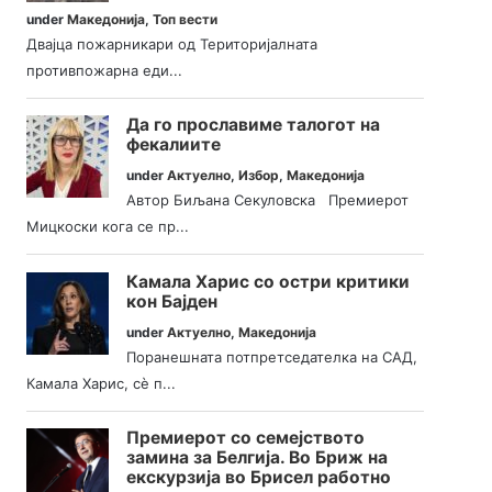
under
Македонија
,
Топ вести
Двајца пожарникари од Територијалната
противпожарна еди...
Да го прославиме талогот на
фекалиите
under
Актуелно
,
Избор
,
Македонија
Автор Биљана Секуловска Премиерот
Мицкоски кога се пр...
Камала Харис со остри критики
кон Бајден
under
Актуелно
,
Македонија
Поранешната потпретседателка на САД,
Камала Харис, сè п...
Премиерот со семејството
замина за Белгија. Во Бриж на
екскурзија во Брисел работно