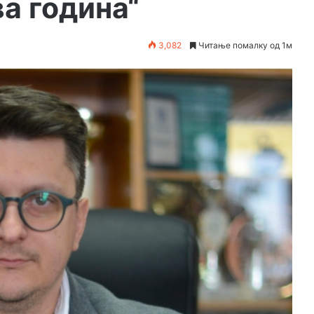
а година“
3,082
Читање помалку од 1м