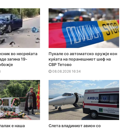
есник во несреќата
Пукале со автоматско оружје кон
аде загина 19-
куќата на поранешниот шеф на
обожје
СВР Тетово
4
08.08.2026 16:34
палак е наша
Слета владиниот авион со