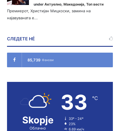
under
Актуелно
,
Македонија
,
Топ вести
Премиерот, Христијан Мицкоски, замина на
најавуваната е...
СЛЕДЕТЕ НÉ
85,739
Фанови
33
℃
Skopje
33º - 24º
23%
Облачно
6.69 км/ч