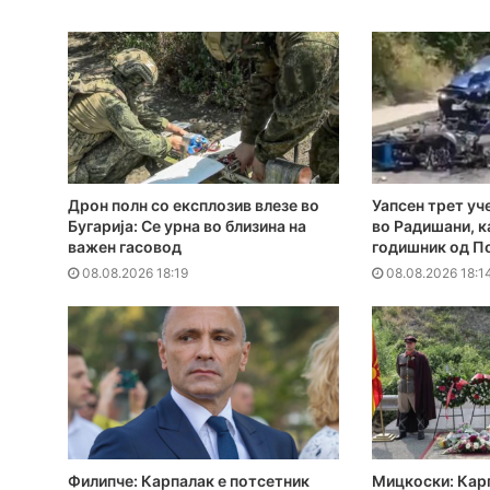
Дрон полн со експлозив влезе во
Уапсен трет уч
Бугарија: Се урна во близина на
во Радишани, к
важен гасовод
годишник од П
08.08.2026 18:19
08.08.2026 18:1
Филипче: Карпалак е потсетник
Мицкоски: Кар