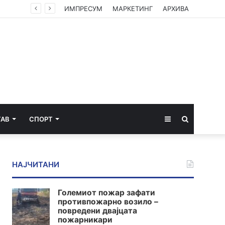
ИМПРЕСУМ
МАРКЕТИНГ
АРХИВА
Sidebar
Пребарај
ТАВ
СПОРТ
за
НАЈЧИТАНИ
Големиот пожар зафати
противпожарно возило –
повредени двајцата
пожарникари