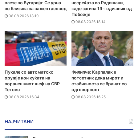
влезе во Бугарија: Се урна
несреќата во Радишани,
во близина на важен гасовод
каде загина 19-годишник од
Побожје
08.08.2026 18:19
08.08.2026 18:14
Пукале со автоматско
Филипче: Карпалак е
оружје кон куќата на
потсетник дека мирот и
поранешниот шеф на СВР
стабилноста се бранат со
Тетово
одговорност
08.08.2026 16:34
08.08.2026 16:25
НАЈЧИТАНИ