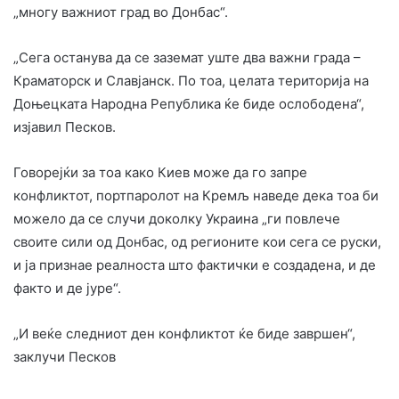
„многу важниот град во Донбас“.
„Сега останува да се заземат уште два важни града –
Краматорск и Славјанск. По тоа, целата територија на
Доњецката Народна Република ќе биде ослободена“,
изјавил Песков.
Говорејќи за тоа како Киев може да го запре
конфликтот, портпаролот на Кремљ наведе дека тоа би
можело да се случи доколку Украина „ги повлече
своите сили од Донбас, од регионите кои сега се руски,
и ја признае реалноста што фактички е создадена, и де
факто и де јуре“.
„И веќе следниот ден конфликтот ќе биде завршен“,
заклучи Песков