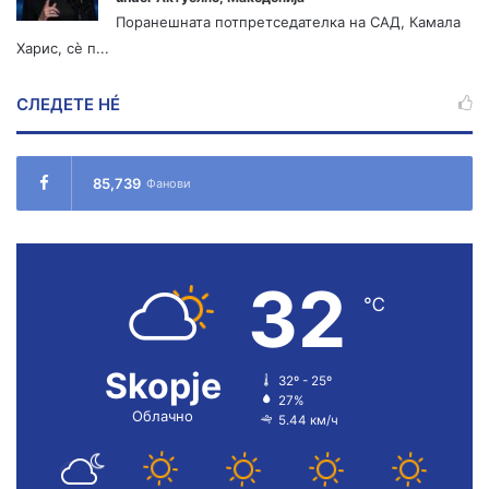
Поранешната потпретседателка на САД, Камала
Харис, сè п...
СЛЕДЕТЕ НÉ
85,739
Фанови
32
℃
Skopje
32º - 25º
27%
Облачно
5.44 км/ч