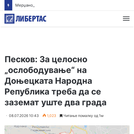
Мерџановски: Со владин авион во Скопје транспортиран пациент повреден на одмор во Турција
М
Песков: За целосно
„ослободување“ на
Доњецката Народна
Република треба да се
заземат уште два града
08.07.2026 10:43
1,023
Читање помалку од 1м