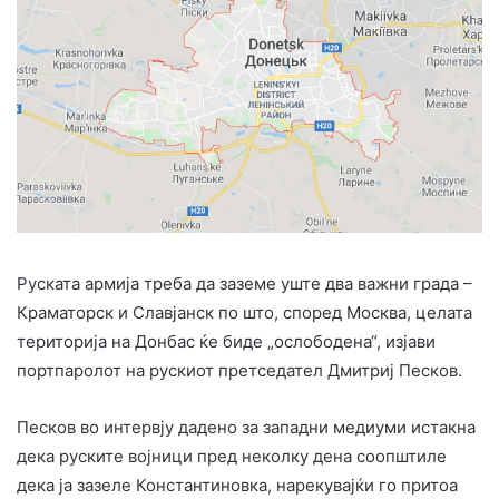
Руската армија треба да заземе уште два важни града –
Краматорск и Славјанск по што, според Москва, целата
територија на Донбас ќе биде „ослободена“, изјави
портпаролот на рускиот претседател Дмитриј Песков.
Песков во интервју дадено за западни медиуми истакна
дека руските војници пред неколку дена соопштиле
дека ја зазеле Константиновка, нарекувајќи го притоа