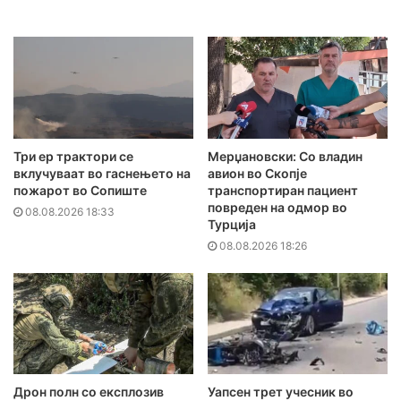
Три ер трактори се
Мерџановски: Со владин
вклучуваат во гаснењето на
авион во Скопје
пожарот во Сопиште
транспортиран пациент
повреден на одмор во
08.08.2026 18:33
Турција
08.08.2026 18:26
Дрон полн со експлозив
Уапсен трет учесник во