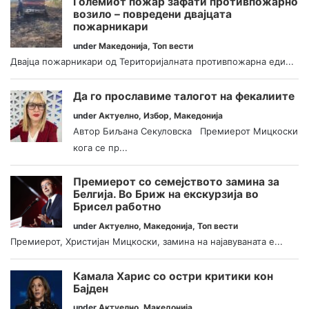
Големиот пожар зафати противпожарно
возило – повредени двајцата
пожарникари
under
Македонија
,
Топ вести
Двајца пожарникари од Територијалната противпожарна еди...
Да го прославиме талогот на фекалиите
under
Актуелно
,
Избор
,
Македонија
Автор Биљана Секуловска Премиерот Мицкоски
кога се пр...
Премиерот со семејството замина за
Белгија. Во Бриж на екскурзија во
Брисел работно
under
Актуелно
,
Македонија
,
Топ вести
Премиерот, Христијан Мицкоски, замина на најавуваната е...
Камала Харис со остри критики кон
Бајден
under
Актуелно
,
Македонија