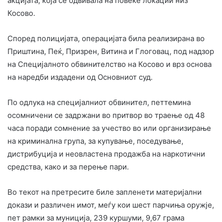
акцијата, која се одвивала на повеќе локации низ
Косово.
Според полицијата, операцијата била реализирана во
Приштина, Пеќ, Призрен, Витина и Глоговац, под надзор
на Специјалното обвинителство на Косово и врз основа
на наредби издадени од Основниот суд.
По одлука на специјалниот обвинител, петтемина
осомничени се задржани во притвор во траење од 48
часа поради сомнение за учество во или организирање
на криминална група, за купување, поседување,
дистрибуција и неовластена продажба на наркотични
средства, како и за перење пари.
Во текот на претресите биле запленети материјални
докази и различен имот, меѓу кои шест парчиња оружје,
пет рамки за муниција, 239 куршуми, 9,67 грама