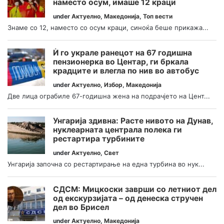
наместо осум, имаше 12 краци
under
Актуелно
,
Македонија
,
Топ вести
Знаме со 12, наместо со осум краци, синоќа беше прикажа...
Ѝ го украле ранецот на 67 годишна
пензионерка во Центар, ги бркала
крадците и влегла по нив во автобус
under
Актуелно
,
Избор
,
Македонија
Две лица ограбиле 67-годишна жена на подрачјето на Цент...
Унгарија здивна: Расте нивото на Дунав,
нуклеарната централа полека ги
рестартира турбините
under
Актуелно
,
Свет
Унгарија започна со рестартирање на една турбина во нук...
СДСМ: Мицкоски заврши со летниот дел
од екскурзијата – од денеска стручен
дел во Брисел
under
Актуелно
,
Македонија