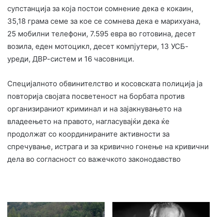
супстанција за која постои сомнение дека е кокаин,
35,18 грама семе за кое се сомнева дека е марихуана,
25 мобилни телефони, 7.595 евра во готовина, десет
возила, еден мотоцикл, десет компјутери, 13 УСБ-
уреди, ДВР-систем и 16 часовници.
Специјалното обвинителство и косовската полиција ја
повторија својата посветеност на борбата против
организираниот криминал и на зајакнувањето на
владеењето на правото, нагласувајќи дека ќе
продолжат со координираните активности за
спречување, истрага и за кривично гонење на кривични
дела во согласност со важечкото законодавство