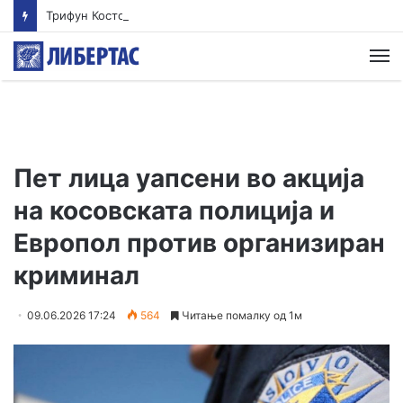
Трифун Костовски против Македонија во Стразбур за „Еуростандард“
М
Пет лица уапсени во акција
на косовската полиција и
Европол против организиран
криминал
09.06.2026 17:24
564
Читање помалку од 1м