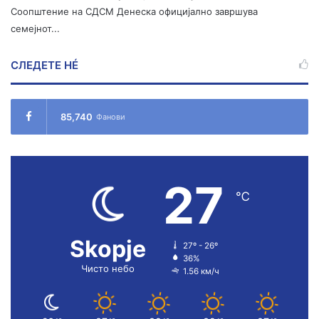
Соопштение на СДСМ Денеска официјално завршува
семејнот...
СЛЕДЕТЕ НÉ
85,740
Фанови
27
℃
Skopje
27º - 26º
36%
Чисто небо
1.56 км/ч