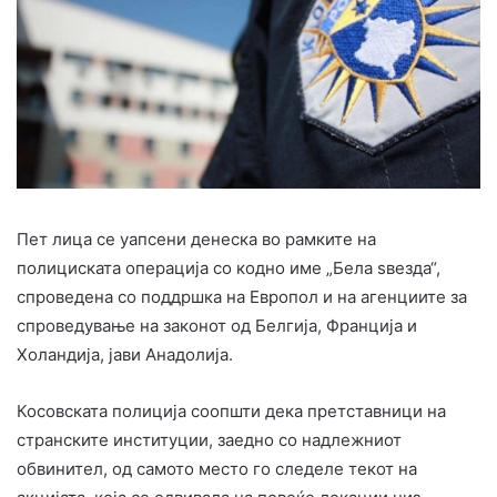
Пет лица се уапсени денеска во рамките на
полициската операција со кодно име „Бела ѕвезда“,
спроведена со поддршка на Европол и на агенциите за
спроведување на законот од Белгија, Франција и
Холандија, јави Анадолија.
Косовската полиција соопшти дека претставници на
странските институции, заедно со надлежниот
обвинител, од самото место го следеле текот на