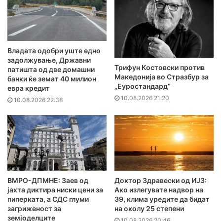
Владата одобри уште едно
задолжување, Државни
Трифун Костовски против
патишта од две домашни
Македонија во Стразбур за
банки ќе земат 40 милион
„Еуростандард“
евра кредит
10.08.2026 21:20
10.08.2026 22:38
ВМРО-ДПМНЕ: Заев од
Доктор Здравески од ИЈЗ:
јахта диктира ниски цени за
Ако излегувате надвор на
пиперката, а СДС глуми
39, клима уредите да бидат
загриженост за
на околу 25 степени
земјоделците
10.08.2026 20:46