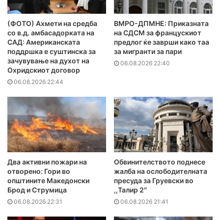
(ФОТО) Ахмети на средба
ВМРО-ДПМНЕ: Приказната
со в.д. амбасадорката на
на СДСМ за францускиот
САД: Американската
предлог ќе заврши како таа
поддршка е суштинска за
за мигранти за пари
зачувување на духот на
06.08.2026 22:40
Охридскиот договор
06.08.2026 22:44
Два активни пожари на
Обвинителството поднесе
отворено: Гори во
жалба на ослободителната
општините Македонски
пресуда за Груевски во
Брод и Струмица
,,Талир 2″
06.08.2026 22:31
06.08.2026 21:41