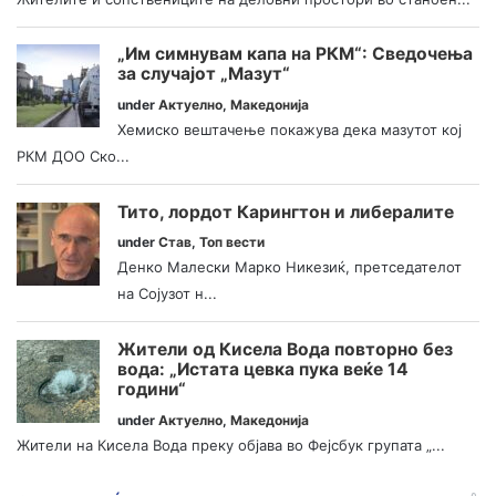
„Им симнувам капа на РКМ“: Сведочења
за случајот „Мазут“
under
Актуелно
,
Македонија
Хемиско вештачење покажува дека мазутот кој
РКМ ДОО Ско...
Тито, лордот Карингтон и либералите
under
Став
,
Топ вести
Денко Малески Марко Никезиќ, претседателот
на Сојузот н...
Жители од Кисела Вода повторно без
вода: „Истата цевка пука веќе 14
години“
under
Актуелно
,
Македонија
Жители на Кисела Вода преку објава во Фејсбук групата „...