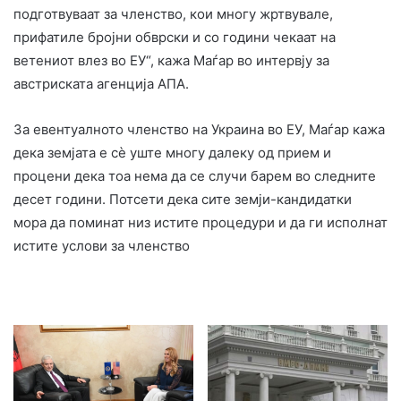
подготвуваат за членство, кои многу жртвувале,
прифатиле бројни обврски и со години чекаат на
ветениот влез во ЕУ“, кажа Маѓар во интервју за
австриската агенција АПА.
За евентуалното членство на Украина во ЕУ, Маѓар кажа
дека земјата е сè уште многу далеку од прием и
процени дека тоа нема да се случи барем во следните
десет години. Потсети дека сите земји-кандидатки
мора да поминат низ истите процедури и да ги исполнат
истите услови за членство