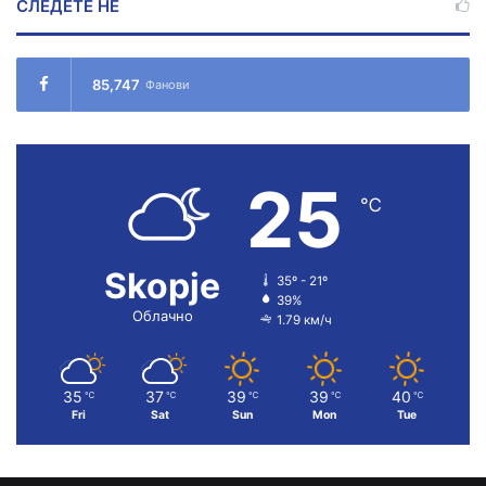
СЛЕДЕТЕ НÉ
85,747
Фанови
25
℃
Skopje
35º - 21º
39%
Облачно
1.79 км/ч
35
37
39
39
40
℃
℃
℃
℃
℃
Fri
Sat
Sun
Mon
Tue