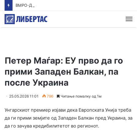
ВМРО-ДПМНЕ: Приказната на СДСМ за францускиот предлог ќе заврши како таа за мигранти за пари
М
Петер Маѓар: ЕУ прво да го
прими Западен Балкан, па
после Украина
25.05.2026 11:01
796
Читање помалку од 1м
Унгарскиот премиер изјави дека Европската Унија треба
да ги прими земјите од Западен Балкан пред Украина, за
да го зачува кредибилитетот во регионот.