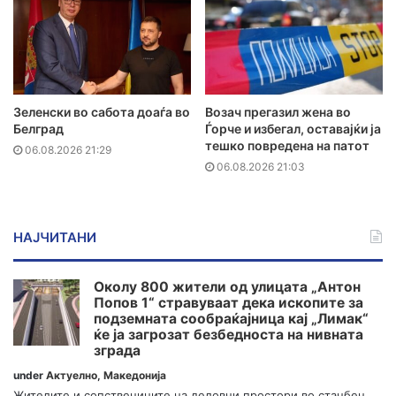
Зеленски во сабота доаѓа во
Возач прегазил жена во
Белград
Ѓорче и избегал, оставајќи ја
тешко повредена на патот
06.08.2026 21:29
06.08.2026 21:03
НАЈЧИТАНИ
Околу 800 жители од улицата „Антон
Попов 1“ стравуваат дека ископите за
подземната сообраќајница кај „Лимак“
ќе ја загрозат безбедноста на нивната
зграда
under
Актуелно
,
Македонија
Жителите и сопствениците на деловни простори во станбен...