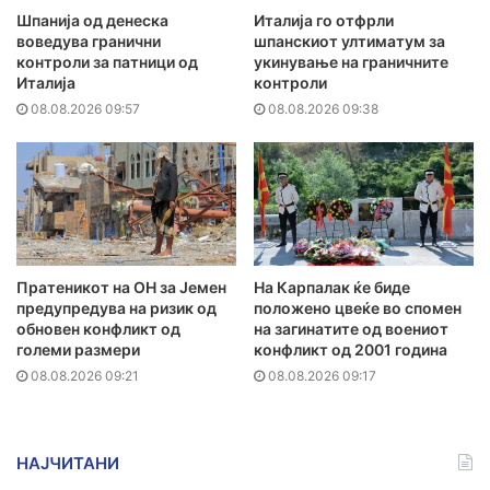
Шпанија од денеска
Италија го отфрли
воведува гранични
шпанскиот ултиматум за
контроли за патници од
укинување на граничните
Италија
контроли
08.08.2026 09:57
08.08.2026 09:38
Пратеникот на ОН за Јемен
На Карпалак ќе биде
предупредува на ризик од
положено цвеќе во спомен
обновен конфликт од
на загинатите од воениот
големи размери
конфликт од 2001 година
08.08.2026 09:21
08.08.2026 09:17
НАЈЧИТАНИ