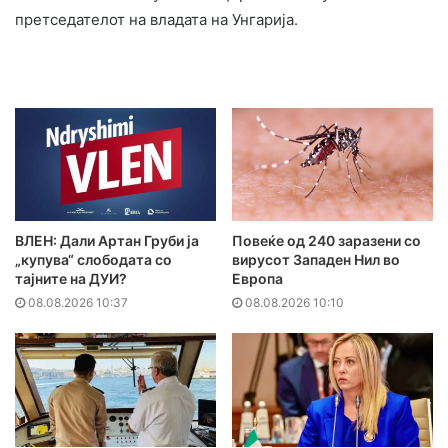
претседателот на владата на Унгарија.
ВЛЕН: Дали Артан Груби ја
Повеќе од 240 заразени со
„купува“ слободата со
вирусот Западен Нил во
тајните на ДУИ?
Европа
08.08.2026 10:37
08.08.2026 10:10