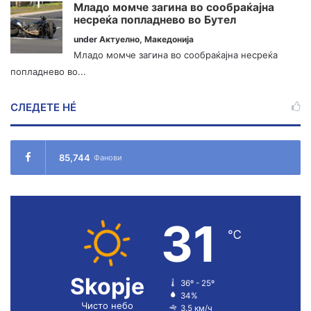
Младо момче загина во сообраќајна
несреќа попладнево во Бутел
under
Актуелно
,
Македонија
Младо момче загина во сообраќајна несреќа
попладнево во...
СЛЕДЕТЕ НÉ
85,744
Фанови
31
℃
Skopje
36º - 25º
34%
Чисто небо
3.5 км/ч