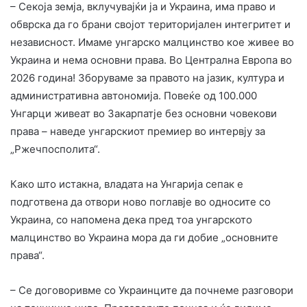
– Секоја земја, вклучувајќи ја и Украина, има право и
обврска да го брани својот територијален интегритет и
независност. Имаме унгарско малцинство кое живее во
Украина и нема основни права. Во Централна Европа во
2026 година! Зборуваме за правото на јазик, култура и
административна автономија. Повеќе од 100.000
Унгарци живеат во Закарпатје без основни човекови
права – наведе унгарскиот премиер во интервју за
„Ржечпосполита“.
Како што истакна, владата на Унгарија сепак е
подготвена да отвори ново поглавје во односите со
Украина, со напомена дека пред тоа унгарското
малцинство во Украина мора да ги добие „основните
права“.
– Се договоривме со Украинците да почнеме разговори