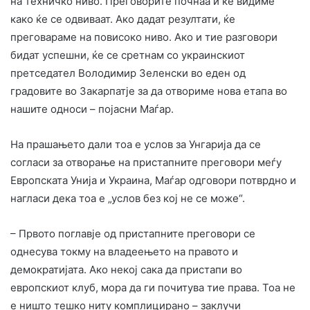
на техничко ниво. Преговорите почнаа и ќе видиме
како ќе се одвиваат. Ако дадат резултати, ќе
преговараме на повисоко ниво. Ако и тие разговори
бидат успешни, ќе се сретнам со украинскиот
претседател Володимир Зеленски во еден од
градовите во Закарпатје за да отвориме нова етапа во
нашите односи – појасни Маѓар.
На прашањето дали тоа е услов за Унгарија да се
согласи за отворање на пристапните преговори меѓу
Европската Унија и Украина, Маѓар одговори потврдно и
нагласи дека тоа е „услов без кој не се може“.
– Првото поглавје од пристапните преговори се
однесува токму на владеењето на правото и
демократијата. Ако некој сака да пристапи во
европскиот клуб, мора да ги почитува тие права. Тоа не
е ништо тешко ниту комплицирано – заклучи