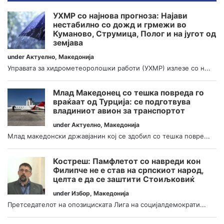
УХМР со најнова прогноза: Најави
нестабилно со дожд и грмежи во
Куманово, Струмица, Полог и на југот од
земјава
under
Актуелно
,
Македонија
Управата за хидрометеоролошки работи (УХМР) излезе со н...
Млад Македонец со тешка повреда го
враќаат од Турција: се подготвува
владиниот авион за транспортот
under
Актуелно
,
Македонија
Млад македонски државјанин кој се здобил со тешка повре...
Костреш: Памфлетот со навреди кон
Филипче не е став на српскиот народ,
целта е да се заштити Стоиљковиќ
under
Избор
,
Македонија
Претседателот на опозициската Лига на социјалдемократи...