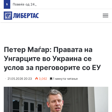
Повеќе од 240 заразени со вирусот Западен Нил во Европа
М
Петер Маѓар: Правата на
Унгарците во Украина се
услов за преговорите со ЕУ
21.05.2026 20:23
3,062
1 минута читање