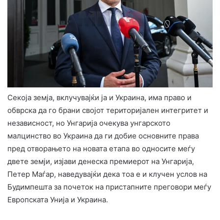
Секоја земја, вклучувајќи ја и Украина, има право и
обврска да го брани својот територијален интегритет и
независност, но Унгарија очекува унгарското
малцинство во Украина да ги добие основните права
пред отворањето на новата етапа во односите меѓу
двете земји, изјави денеска премиерот на Унгарија,
Петер Маѓар, наведувајќи дека тоа е и клучен услов на
Будимпешта за почеток на пристапните преговори меѓу
Европската Унија и Украина.