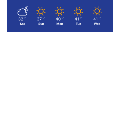
32
37
40
41
41
℃
℃
℃
℃
℃
Sat
Sun
Mon
Tue
Wed