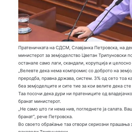
Пратеничката на СДСМ, Славјанка Петровска, на де
министерот за земјоделство Цветан Трипуновски по
останале само лаги, скандали, корупција и целосно
„Велевте дека нема компромис со доброто на земјод
преродба, правна држава, систем. 3% од сето тоа к
беа земјоделците и сите тие за кои велите дека ст
Таа посочи дека дури ни пратениците од владејачк
бранат министерот.
„Не само што ги нема нив, погледнете ја салата. Ваш
бранат”, рече Петровска.
Во своето обраќање таа отвори сериозни прашања за
раководи Трипуновски.