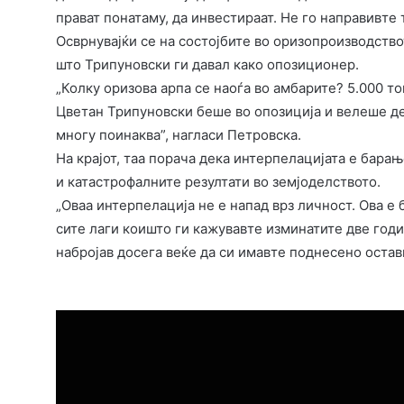
прават понатаму, да инвестираат. Не го направивте 
Осврнувајќи се на состојбите во оризопроизводство
што Трипуновски ги давал како опозиционер.
„Колку оризова арпа се наоѓа во амбарите? 5.000 т
Цветан Трипуновски беше во опозиција и велеше де
многу поинаква”, нагласи Петровска.
На крајот, таа порача дека интерпелацијата е бара
и катастрофалните резултати во земјоделството.
„Оваа интерпелација не е напад врз личност. Ова е
сите лаги коишто ги кажувавте изминатите две годи
набројав досега веќе да си имавте поднесено остав