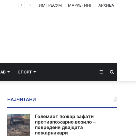
ИМПРЕСУМ
МАРКЕТИНГ
АРХИВА
Sidebar
Пребарај
ТАВ
СПОРТ
за
НАЈЧИТАНИ
Големиот пожар зафати
противпожарно возило –
повредени двајцата
пожарникари