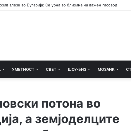
к во несреќата во Радишани, каде загина 19-годишник од Побожје
А
УМЕТНОСТ
СВЕТ
ШОУ-БИЗ
МОЗАИК
С
новски потона во
ија, а земјоделците