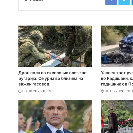
Дрон полн со експлозив влезе во
Уапсен трет уч
Бугарија: Се урна во близина на
во Радишани, к
важен гасовод
годишник од П
08.08.2026 18:19
08.08.2026 18:1