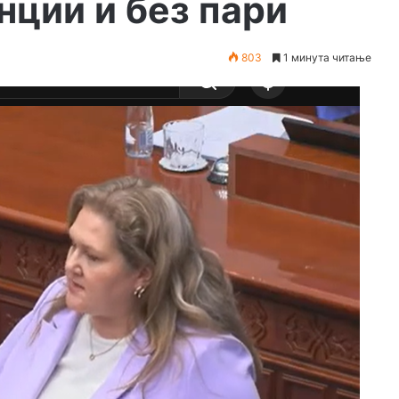
нции и без пари
803
1 минута читање