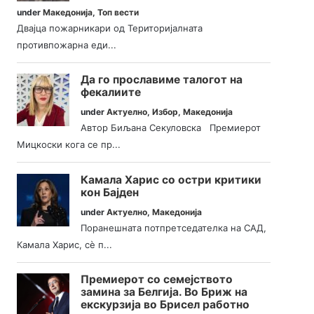
under
Македонија
,
Топ вести
Двајца пожарникари од Територијалната
противпожарна еди...
Да го прославиме талогот на
фекалиите
under
Актуелно
,
Избор
,
Македонија
Автор Биљана Секуловска Премиерот
Мицкоски кога се пр...
Камала Харис со остри критики
кон Бајден
under
Актуелно
,
Македонија
Поранешната потпретседателка на САД,
Камала Харис, сè п...
Премиерот со семејството
замина за Белгија. Во Бриж на
екскурзија во Брисел работно