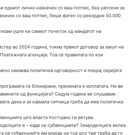
и едниот лично назначен со ваш потпис, беа уапсени за
азначен со ваш потпис, беше фатен со рекордни 50.000
тизам уште на самиот почеток од мандатот на
стер во 2024 година, токму првиот договор за закуп на
 Платежната агенција. Тоа се правилата по кои
ено никаква политичка одговорност и покрај серијата
рограмата се блокирани, прекината е исплатата. Не ви
заминете од функцијата? Седум години ве слушавме
евте дека и за најмала ситница треба да има политичка
бвенциите што власта постојано ги ветува.
оделците е – каде се субвенциите? Земјоделците велеа
а на субвенциите им влијае на тоа што тие треба да го