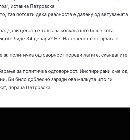
тоа”, истакна Петровска.
то, таа потсети дека реалноста е далеку од ветувањата
она. Дали цената е толкава колкава што беше кога
ка ќе биде 34 денари? Не. На теренот состојбата е
ње за политичка одговорност поради лагите, скандалите
 барање за политичка одговорност. Инспирирани сме од
ни. Би било доблесно заради ова малкуте што ги
ка”, порача Петровска.