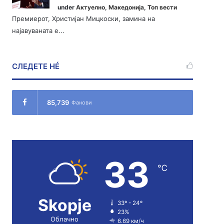
under
Актуелно
,
Македонија
,
Топ вести
Премиерот, Христијан Мицкоски, замина на
најавуваната е...
СЛЕДЕТЕ НÉ
85,739
Фанови
33
℃
Skopje
33º - 24º
23%
Облачно
6.69 км/ч