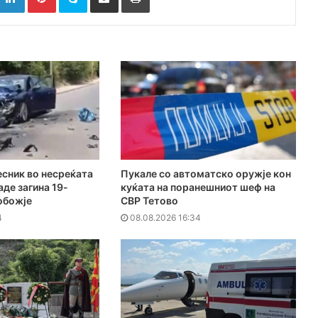
есник во несреќата
Пукале со автоматско оружје кон
аде загина 19-
куќата на поранешниот шеф на
обожје
СВР Тетово
4
08.08.2026 16:34