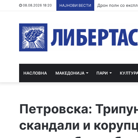
Уапсен трет учесни
08.08.2026 18:20
НАЈНОВИ ВЕСТИ
НАСЛОВНА
МАКЕДОНИЈА
ПАРИ
КУЛТУР
Петровска: Трипу
скандали и корупц