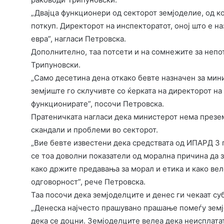
„Двајца функционери од секторот земјоделие, од ко
поткуп. Директорот на инспекторатот, оној што е н
евра”, нагласи Петровска.
Дополнително, таа потсети и на сомнежите за непо
Трипуновски.
„Само десетина дена откако бевте назначен за мини
земјиште го склучивте со ќерката на директорот на
функционирате”, посочи Петровска.
Пратеничката нагласи дека министерот нема презем
скандали и проблеми во секторот.
„Вие бевте известени дека средствата од ИПАРД 3 п
се тоа доволни показатели од морална причина да 
како држите предавања за морал и етика и како вел
одговорност”, рече Петровска.
Таа посочи дека земјоделците и денес ги чекаат су
„Денеска најчесто прашувано прашање помеѓу земј
дека се доцни. Земјоделците велеа дека неисплатат