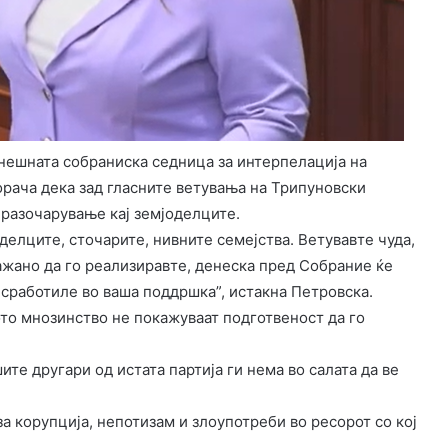
нешната собраниска седница за интерпелација на
рача дека зад гласните ветувања на Трипуновски
 разочарување кај земјоделците.
елците, сточарите, нивните семејства. Ветувавте чуда,
ажано да го реализиравте, денеска пред Собрание ќе
е сработиле во ваша поддршка”, истакна Петровска.
ото мнозинство не покажуваат подготвеност да го
ите другари од истата партија ги нема во салата да ве
 корупција, непотизам и злоупотреби во ресорот со кој