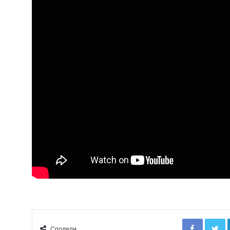
Faceboo
T
Сподели