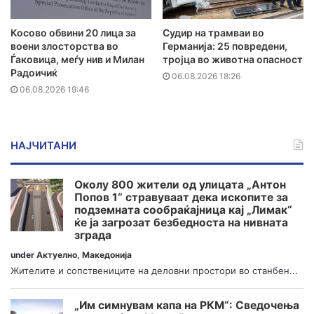
Косово обвини 20 лица за
Судир на трамваи во
воени злосторства во
Германија: 25 повредени,
Ѓаковица, меѓу нив и Милан
тројца во животна опасност
Радоичиќ
06.08.2026 18:26
06.08.2026 19:46
НАЈЧИТАНИ
Околу 800 жители од улицата „Антон
Попов 1“ стравуваат дека ископите за
подземната сообраќајница кај „Лимак“
ќе ја загрозат безбедноста на нивната
зграда
under
Актуелно
,
Македонија
Жителите и сопствениците на деловни простори во станбен...
„Им симнувам капа на РКМ“: Сведочења