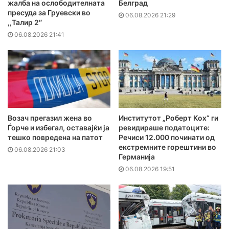
жалба на ослободителната
Белград
пресуда за Груевски во
06.08.2026 21:29
,,Талир 2″
06.08.2026 21:41
Возач прегазил жена во
Институтот „Роберт Кох“ ги
Ѓорче и избегал, оставајќи ја
ревидираше податоците:
тешко повредена на патот
Речиси 12.000 починати од
екстремните горештини во
06.08.2026 21:03
Германија
06.08.2026 19:51