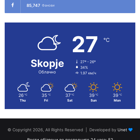
85,747
Фанови
27
℃
Skopje
27º - 26º
34%
Облачно
1.97 км/ч
26
35
37
39
39
℃
℃
℃
℃
℃
Thu
Fri
Sat
Sun
Mon
© Copyright 2026, All Rights Reserved | Developed by
Unet
Вести објавени во последните 24 часа: 52