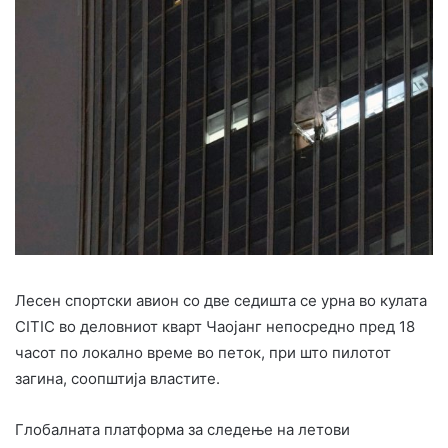
Лесен спортски авион со две седишта се урна во кулата
CITIC во деловниот кварт Чаојанг непосредно пред 18
часот по локално време во петок, при што пилотот
загина, соопштија властите.
Глобалната платформа за следење на летови