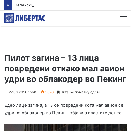
Зеленски во сабота доаѓа во Белград
М
Пилот загина – 13 лица
повредени откако мал авион
удри во облакодер во Пекинг
27.06.2026 15:45
1,678
Читање помалку од 1м
Едно лице загина, а 13 се повредени кога мал авион се
удри во облакодер во Пекинг, објавија властите денес.