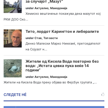
за случајот „Мазут“
under
Актуелно
,
Македонија
Хемиско вештачење покажува дека мазутот кој
РКМ ДОО Ско...
Тито, лордот Карингтон и либералите
under
Став
,
Топ вести
Денко Малески Марко Никезиќ, претседателот
на Сојузот н...
Жители од Кисела Вода повторно без
вода: „Истата цевка пука веќе 14
години“
under
Актуелно
,
Македонија
Жители на Кисела Вода преку објава во Фејсбук групата „...
СЛЕДЕТЕ НÉ