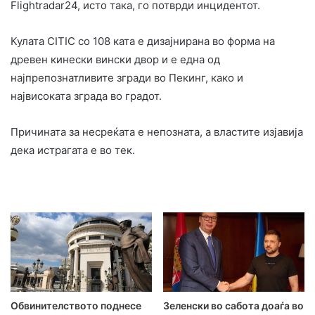
Flightradar24, исто така, го потврди инцидентот.
Кулата CITIC со 108 ката е дизајнирана во форма на
древен кинески вински двор и е една од
најпрепознатливите згради во Пекинг, како и
највисоката зграда во градот.
Причината за несреќата е непозната, а властите изјавија
дека истрагата е во тек.
Обвинителството поднесе
Зеленски во сабота доаѓа во