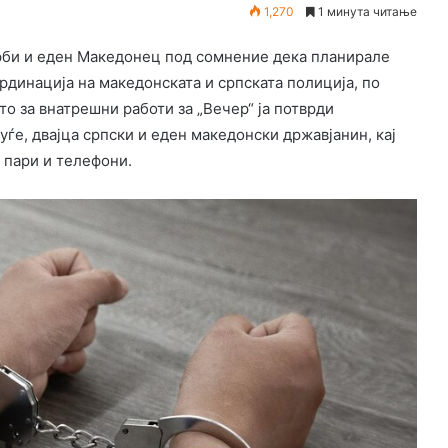
1,270
1 минута читање
Срби и еден Македонец под сомнение дека планирале
рдинација на македонската и српската полиција, по
о за внатрешни работи за „Вечер“ ја потврди
уѓе, двајца српски и еден македонски државјанин, кај
и пари и телефони.