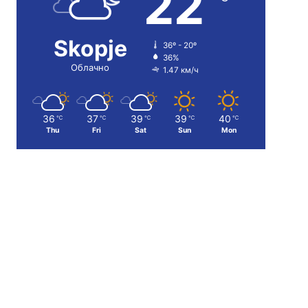
22
Skopje
36º - 20º
36%
Облачно
1.47 км/ч
36
37
39
39
40
℃
℃
℃
℃
℃
Thu
Fri
Sat
Sun
Mon