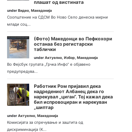
плашат од вистината
under
Видео
,
Македонија
Соопштение на СДСМ Во Ново Село денеска мирни
млади соц...
(Фото) Македонци во Пефкохори
останаа без регистарски
таблички
under
Актуелно
,
Избор
,
Македонија
Во Фејсбук групата „Грчка Инфо“ е објавено
предупредува...
Работник Ром пријавил дека
надредениот Албанец дека го
нарекувал „циган“. Тој кажал дека
бил испровоциран и нарекуван
„шиптар
under
Актуелно
,
Македонија
Комисијата за спречување и заштита од
дискриминација (К...