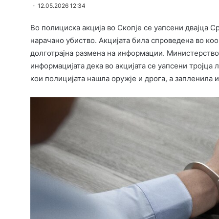
12.05.2026 12:34
Во полициска акција во Скопје се уапсени двајца 
нарачано убиство. Акцијата била спроведена во коо
долготрајна размена на информации. Министерствот
информацијата дека во акцијата се уапсени тројца л
кои полицијата нашла оружје и дрога, а запленила 