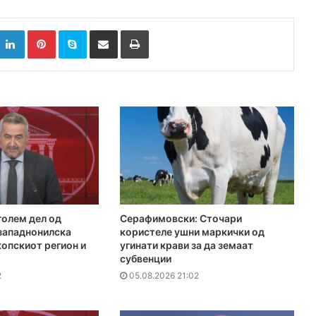
k
witter
LinkedIn
Pinterest
Skype
Сподели преку Е-маил
Испринтај
голем дел од
Серафимовски: Сточари
 западнонилска
користеле ушни маркички од
копскиот регион и
угинати крави за да земаат
субвенции
2
05.08.2026 21:02