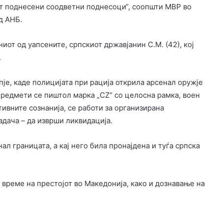
ат поднесени соодветни поднесоци“, соопшти МВР во
д АНБ.
ниот од уапсените, српскиот државјанин С.М. (42), кој
.
је, каде полицијата при рација открила арсенал оружје
редмети се пиштол марка „CZ“ со целосна рамка, воен
ивните сознанија, се работи за организирана
адача – да изврши ликвидација.
ал границата, а кај него била пронајдена и туѓа српска
 време на престојот во Македонија, како и дознавање на