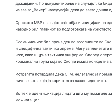
државјанин. По документирање на случајот, ќе бид
изјава за „Вечер“ наведувајќи дека дојавата дошла о
Српското МВР на својот сајт објави иницијали на ед
наводно бил главниот во подготовката на убиството
Осомничениот бил пронајден во засолниште во Скоп
и специфична тактичка опрема. Меѓу запленетите п
нож, како и црна тактичка униформа. Според операт
криминална група која во Скопје имала конкретна з
Истрагата потврдила дека С. М. нелегално ја премин
лична карта, која ја користел за лажен идентитет.
Во тек е идентификација лицата што му помагале за
можната цел.