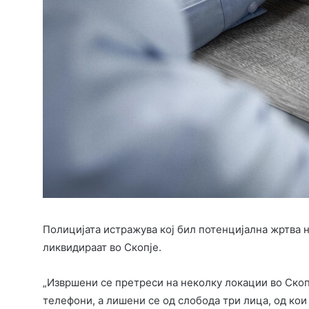
Полицијата истражува кој бил потенцијална жртва н
ликвидираат во Скопје.
„Извршени се претреси на неколку локации во Скопј
телефони, а лишени се од слобода три лица, од кои