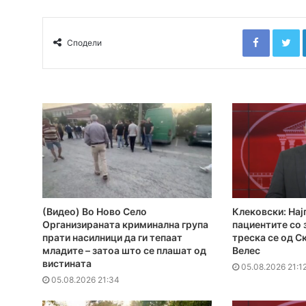
Faceboo
T
Сподели
(Видео) Во Ново Село
Клековски: Нај
Организираната криминална група
пациентите сo
прати насилници да ги тепаат
треска се од С
младите – затоа што се плашат од
Велес
вистината
05.08.2026 21:1
05.08.2026 21:34