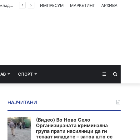
(Видео) Во Ново Село Организираната криминална група прати насилници да ги тепаат младите – затоа што се плашат од вистината
ИМПРЕСУМ
МАРКЕТИНГ
АРХИВА
Sidebar
Пребарај
ТАВ
СПОРТ
за
НАЈЧИТАНИ
(Видео) Во Ново Село
Организираната криминална
група прати насилници да ги
тепаат младите – затоа што се