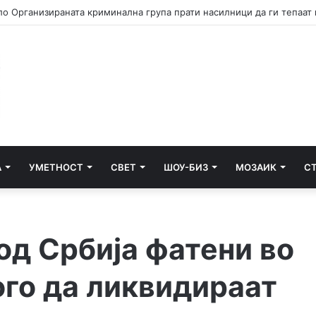
А
УМЕТНОСТ
СВЕТ
ШОУ-БИЗ
МОЗАИК
С
од Србија фатени во
ого да ликвидираат