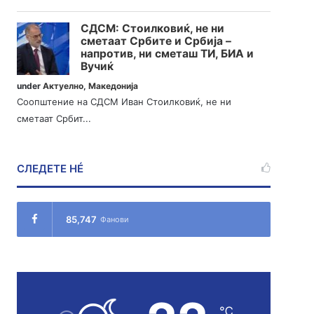
СДСМ: Стоилковиќ, не ни
сметаат Србите и Србија –
напротив, ни сметаш ТИ, БИА и
Вучиќ
under
Актуелно
,
Македонија
Соопштение на СДСМ Иван Стоилковиќ, не ни
сметаат Србит...
СЛЕДЕТЕ НÉ
85,747
Фанови
℃