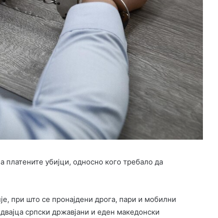
а платените убијци, односно кого требало да
е, при што се пронајдени дрога, пари и мобилни
 двајца српски државјани и еден македонски