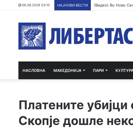
06.08.2026 03:10
НАЈНОВИ ВЕСТИ
НАСЛОВНА
МАКЕДОНИЈА
ПАРИ
КУЛТУР
Платените убијци 
Скопје дошле нек