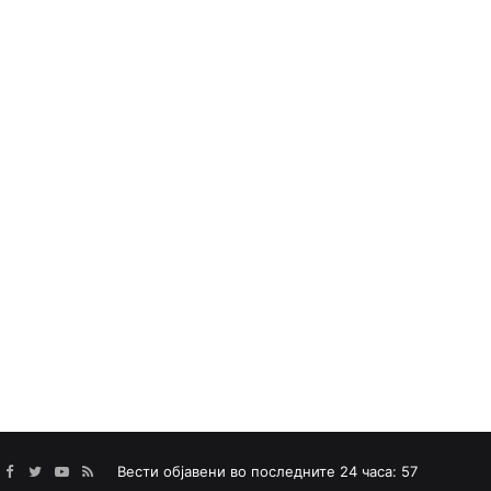
Facebook
Twitter
YouTube
RSS
Вести објавени во последните 24 часа: 57