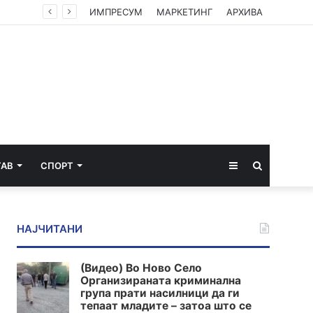
ИМПРЕСУМ
МАРКЕТИНГ
АРХИВА
Sidebar
Пребарај
ТАВ
СПОРТ
за
НАЈЧИТАНИ
(Видео) Во Ново Село
Организираната криминална
група прати насилници да ги
тепаат младите – затоа што се