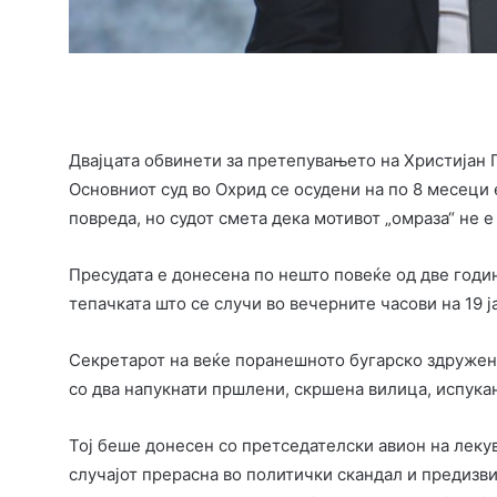
Двајцата обвинети за претепувањето на Христијан 
Основниот суд во Охрид се осудени на по 8 месеци
повреда, но судот смета дека мотивот „омраза“ не е
Пресудата е донесена по нешто повеќе од две годи
тепачката што се случи во вечерните часови на 19 
Секретарот на веќе поранешното бугарско здружени
со два напукнати пршлени, скршена вилица, испука
Тој беше донесен со претседателски авион на леку
случајот прерасна во политички скандал и предизви