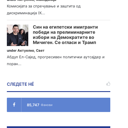
Комисијата за спречување и заштита од
дискриминација (К...
Син на египетски имигранти
победи на прелиминарните
избори на Демократите во
Мичиген. Се огласи и Трамп
under
Актуелно
,
Свет
Абдул Ел-Сајед, прогресивен политички аутсајдер и
поран...
СЛЕДЕТЕ НÉ
85,747
Фанови