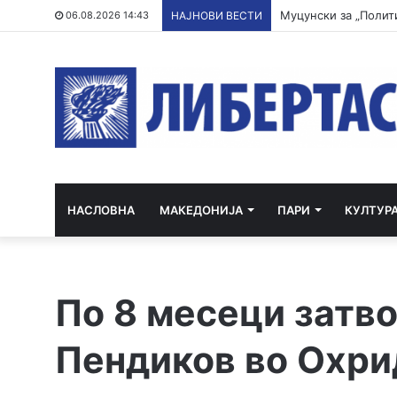
Затвореник од „Идр
06.08.2026 14:43
НАЈНОВИ ВЕСТИ
НАСЛОВНА
МАКЕДОНИЈА
ПАРИ
КУЛТУР
По 8 месеци затво
Пендиков во Охри