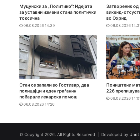
Муцунски за „Политико“: Идејата
Затвореник од 
за уставни измени стана политички
викенд-отсуств
токсична
во Охрид
06.08.2026 14:39
06.08.2026 14:3
Стан се запали во Гостивар, два
Поништени мат
полицајци и еден граѓанин
226 препишува
побарале лекарска помош
06.08.2026 14:0
06.08.2026 14:26
© Copyright 2026, All Rights Reserved | Developed by
Unet