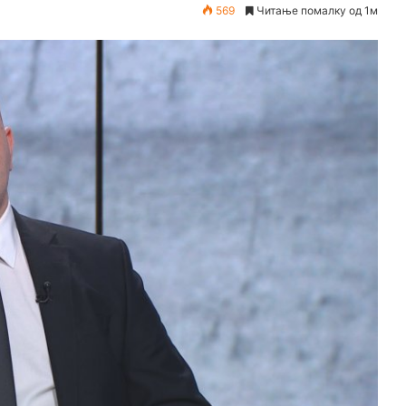
569
Читање помалку од 1м