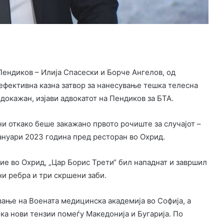
Пендиков – Илија Спасески и Борче Ангелов, од
 ефективна казна затвор за нанесување тешка телесна
 докажан, изјави адвокатот на Пендиков за БТА.
ни откако беше закажано првото рочиште за случајот –
јануари 2023 година пред ресторан во Охрид.
е во Охрид, „Цар Борис Трети“ бил нападнат и завршил
ни ребра и три скршени заби.
вање на Воената медицинска академија во Софија, а
ка нови тензии помеѓу Македонија и Бугарија. По