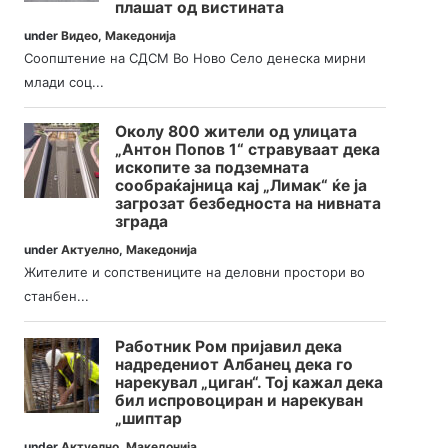
плашат од вистината
under
Видео
,
Македонија
Соопштение на СДСМ Во Ново Село денеска мирни
млади соц...
Околу 800 жители од улицата
„Антон Попов 1“ стравуваат дека
ископите за подземната
сообраќајница кај „Лимак“ ќе ја
загрозат безбедноста на нивната
зграда
under
Актуелно
,
Македонија
Жителите и сопствениците на деловни простори во
станбен...
Работник Ром пријавил дека
надредениот Албанец дека го
нарекувал „циган“. Тој кажал дека
бил испровоциран и нарекуван
„шиптар
under
Актуелно
,
Македонија