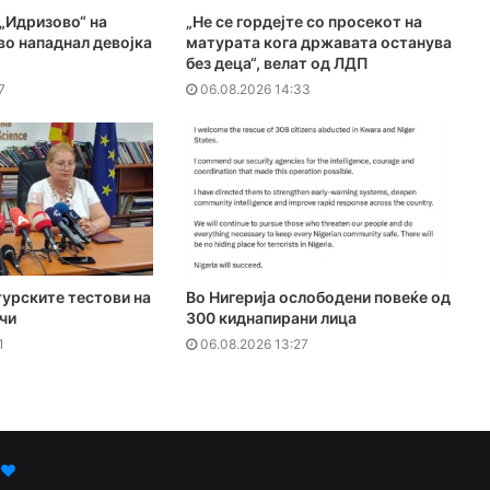
„Идризово“ на
„Не се гордејте со просекот на
о нападнал девојка
матурата кога државата останува
без деца“, велат од ЛДП
7
06.08.2026 14:33
урските тестови на
Во Нигерија ослободени повеќе од
чи
300 киднапирани лица
1
06.08.2026 13:27