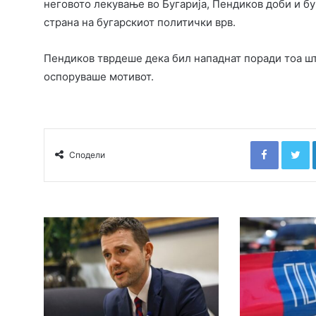
неговото лекување во Бугарија, Пендиков доби и б
страна на бугарскиот политички врв.
Пендиков тврдеше дека бил нападнат поради тоа шт
оспоруваше мотивот.
Faceboo
T
Сподели