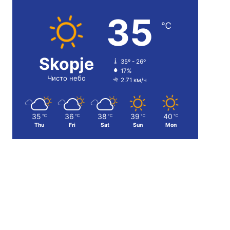
35
℃
Skopje
35º - 26º
17%
Чисто небо
2.71 км/ч
35
36
38
39
40
℃
℃
℃
℃
℃
Thu
Fri
Sat
Sun
Mon