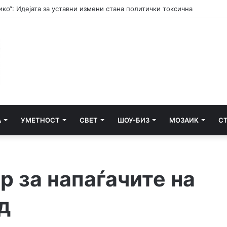
изово“ на викенд-отсуство нападнал девојка во Охрид
А
УМЕТНОСТ
СВЕТ
ШОУ-БИЗ
МОЗАИК
С
р за напаѓачите на
д