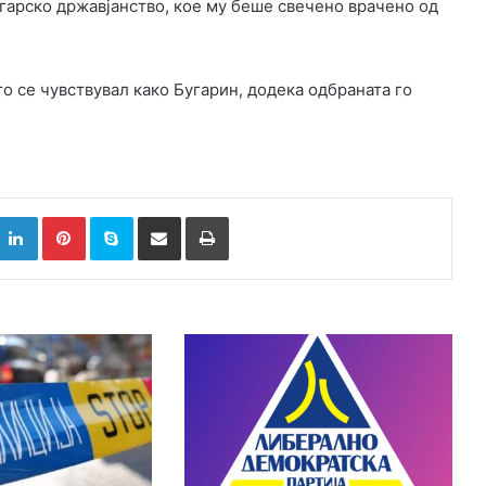
угарско државјанство, кое му беше свечено врачено од
о се чувствувал како Бугарин, додека одбраната го
k
witter
LinkedIn
Pinterest
Skype
Сподели преку Е-маил
Испринтај