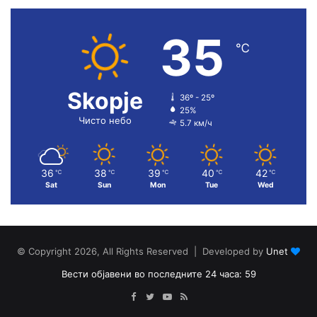
35
℃
Skopje
36º - 25º
25%
Чисто небо
5.7 км/ч
36
38
39
40
42
℃
℃
℃
℃
℃
Sat
Sun
Mon
Tue
Wed
© Copyright 2026, All Rights Reserved | Developed by
Unet
Вести објавени во последните 24 часа: 59
Facebook
Twitter
YouTube
RSS