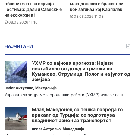
обвинителот за случајот
македонските бранители
Гостивар: Дали и Савески е
кои загинаа кај Карпалак
на екскурзија?
08.08.2026 11:03
08.08.2026 11:10
НАЈЧИТАНИ
УХМР со најнова прогноза: Најави
нестабилно со дожд и грмежи во
Куманово, Струмица, Полог и на југот од
земјава
under
Актуелно
,
Македонија
Управата за хидрометеоролошки работи (УХМР) излезе со н...
Млад Македонец со тешка повреда го
враќаат од Турција: се подготвува
владиниот авион за транспортот
under
Актуелно
,
Македонија