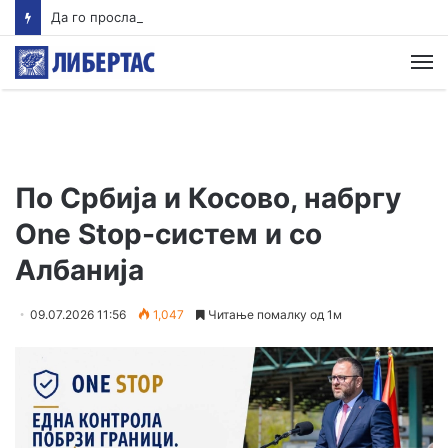
Да го прославиме талогот на фекалиите
М
По Србија и Косово, набргу
One Stop-систем и со
Албанија
09.07.2026 11:56
1,047
Читање помалку од 1м