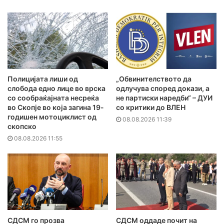
Полицијата лиши од
„Обвинителството да
слобода едно лице во врска
одлучува според докази, а
со сообраќајната несреќа
не партиски наредби“ – ДУИ
во Скопје во која загина 19-
со критики до ВЛЕН
годишен мотоциклист од
08.08.2026 11:39
скопско
08.08.2026 11:55
СДСМ го прозва
СДСМ оддаде почит на