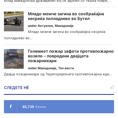
Млад македонски државјанин кој се здобил со тешка повре...
Младо момче загина во сообраќајна
несреќа попладнево во Бутел
under
Актуелно
,
Македонија
Младо момче загина во сообраќајна несреќа
попладнево во...
Големиот пожар зафати противпожарно
возило – повредени двајцата
пожарникари
under
Македонија
,
Топ вести
Двајца пожарникари од Територијалната противпожарна еди...
СЛЕДЕТЕ НÉ
85,739
Фанови