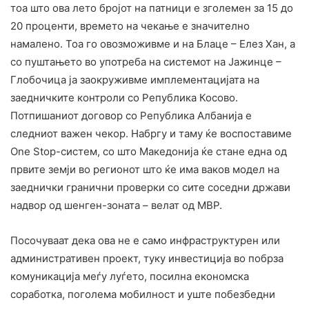
тоа што ова лето бројот на патници е зголемен за 15 до
20 проценти, времето на чекање е значително
намалено. Тоа го овозможивме и на Блаце – Елез Хан, а
со пуштањето во употреба на системот на Јажинце –
Глобочица ја заокруживме имплементацијата на
заедничките контроли со Република Косово.
Потпишаниот договор со Република Албанија е
следниот важен чекор. Набргу и таму ќе воспоставиме
One Stop-систем, со што Македонија ќе стане една од
првите земји во регионот што ќе има ваков модел на
заеднички гранични проверки со сите соседни држави
надвор од шенген-зоната – велат од МВР.
Посочуваат дека ова не е само инфраструктурен или
административен проект, туку инвестиција во побрза
комуникација меѓу луѓето, посилна економска
соработка, поголема мобилност и уште побезбедни