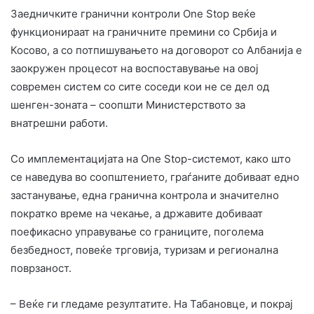
Заедничките гранични контроли One Stop веќе
функционираат на граничните премини со Србија и
Косово, а со потпишувањето на договорот со Албанија е
заокружен процесот на воспоставување на овој
современ систем со сите соседи кои не се дел од
шенген-зоната – соопшти Министерството за
внатрешни работи.
Со имплементацијата на One Stop-системот, како што
се наведува во соопштението, граѓаните добиваат едно
застанување, една гранична контрола и значително
пократко време на чекање, а државите добиваат
поефикасно управување со границите, поголема
безбедност, повеќе трговија, туризам и регионална
поврзаност.
– Веќе ги гледаме резултатите. На Табановце, и покрај