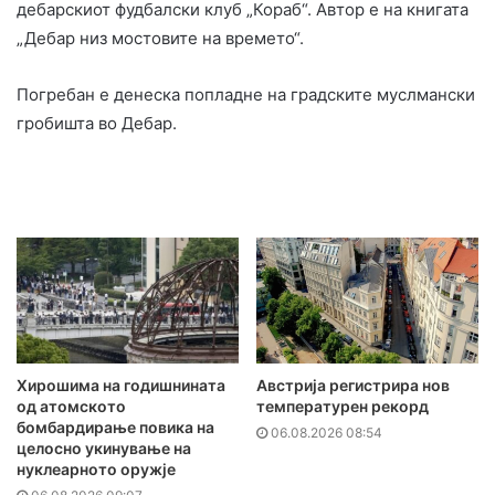
дебарскиот фудбалски клуб „Кораб“. Автор е на книгата
„Дебар низ мостовите на времето“.
Погребан е денеска попладне на градските муслмански
гробишта во Дебар.
Хирошима на годишнината
Австрија регистрира нов
од атомското
температурен рекорд
бомбардирање повика на
06.08.2026 08:54
целосно укинување на
нуклеарното оружје