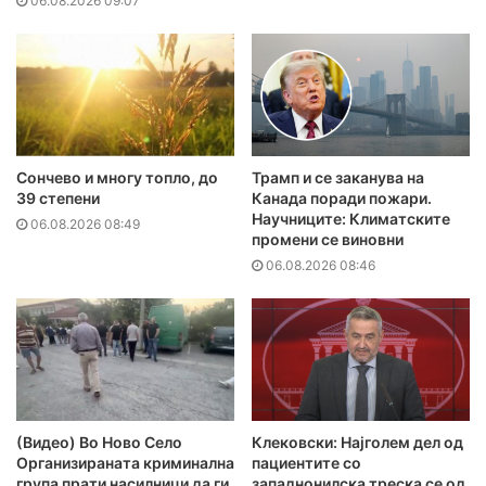
06.08.2026 09:07
Сончево и многу топло, до
Трамп и се заканува на
39 степени
Канада поради пожари.
Научниците: Климатските
06.08.2026 08:49
промени се виновни
06.08.2026 08:46
(Видео) Во Ново Село
Клековски: Најголем дел од
Организираната криминална
пациентите сo
група прати насилници да ги
западнонилска треска се од