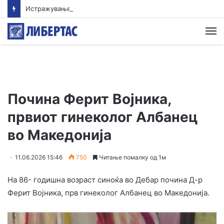
Истражување: Помалиот внес на протеини овозможува поздрав и подолг живот
М
Почина Ферит Војника,
првиот гинеколог Албанец
во Македонија
11.06.2026 15:46
750
Читање помалку од 1м
На 86- годишна возраст синоќа во Дебар почина Д-р
Ферит Војника, прв гинеколог Албанец во Македонија.