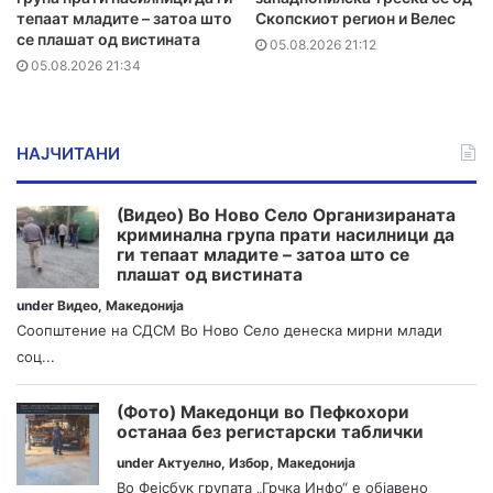
тепаат младите – затоа што
Скопскиот регион и Велес
се плашат од вистината
05.08.2026 21:12
05.08.2026 21:34
НАЈЧИТАНИ
(Видео) Во Ново Село Организираната
криминална група прати насилници да
ги тепаат младите – затоа што се
плашат од вистината
under
Видео
,
Македонија
Соопштение на СДСМ Во Ново Село денеска мирни млади
соц...
(Фото) Македонци во Пефкохори
останаа без регистарски таблички
under
Актуелно
,
Избор
,
Македонија
Во Фејсбук групата „Грчка Инфо“ е објавено