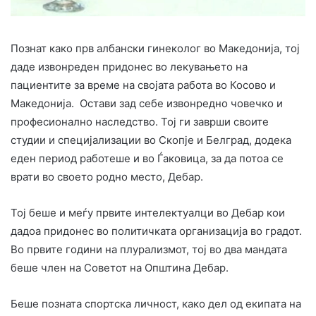
Познат како прв албански гинеколог во Македонија, тој
даде извонреден придонес во лекувањето на
пациентите за време на својата работа во Косово и
Македонија. Остави зад себе извонредно човечко и
професионално наследство. Тој ги заврши своите
студии и специјализации во Скопје и Белград, додека
еден период работеше и во Ѓаковица, за да потоа се
врати во своето родно место, Дебар.
Тој беше и меѓу првите интелектуалци во Дебар кои
дадоа придонес во политичката организација во градот.
Во првите години на плурализмот, тој во два мандата
беше член на Советот на Општина Дебар.
Беше позната спортска личност, како дел од екипата на