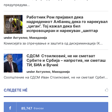
предупредува...
Работник Ром пријавил дека
надредениот Албанец дека го нарекувал
„циган“. Тој кажал дека бил
испровоциран и нарекуван „шиптар
under
Актуелно
,
Македонија
Комисијата за спречување и заштита од дискриминација (К...
СДСМ: Стоилковиќ, не ни сметаат
Србите и Србија – напротив, ни сметаш
ТИ, БИА и Вучиќ
under
Актуелно
,
Македонија
Соопштение на СДСМ Иван Стоилковиќ, не ни сметаат Србит...
СЛЕДЕТЕ НÉ
85,747
Фанови