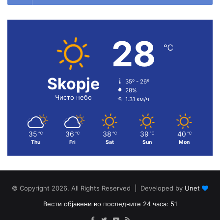
28
℃
Skopje
35º - 26º
28%
Чисто небо
1.31 км/ч
35
36
38
39
40
℃
℃
℃
℃
℃
Thu
Fri
Sat
Sun
Mon
© Copyright 2026, All Rights Reserved | Developed by
Unet
Вести објавени во последните 24 часа: 51
Facebook
Twitter
YouTube
RSS