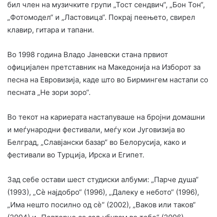
бил член на музичките групи „Тост сендвич“, „Бон Тон“,
„Фотомодел“ и „Ластовица“. Покрај пеењето, свирел
клавир, гитара и тапани.
Во 1998 година Владо Јаневски стана првиот
официјален претставник на Македонија на Изборот за
песна на Евровизија, каде што во Бирмингем настапи со
песната „Не зори зоро“.
Во текот на кариерата настапуваше на бројни домашни
и меѓународни фестивали, меѓу кои Југовизија во
Белград, „Славјански базар“ во Белорусија, како и
фестивали во Турција, Ирска и Египет.
Зад себе остави шест студиски албуми: „Парче душа“
(1993), „Сѐ најдобро“ (1996), „Далеку е небото“ (1996),
„Има нешто посилно од сѐ“ (2002), „Ваков или таков“