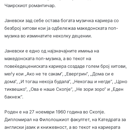
Чаирскиот романтичар.
Јаневски зад себе остава богата музичка кариера со
безброј хитови кои ја одбележаа македонската поп-
музика во изминатите неколку децении.
Јаневски е едно од најзначајните имиња на
македонската поп-музика, а во текот на
повеќедецениската кариера создаде голем број хитови,
меѓу кои „Ако не те сакам“, „Евергрин“, „Дома си е
дома“, „И тогаш некоја будала“, „Некогаш и негде“, „Црно
тиквешко“, „Ова е наше Скопје“, „Не зори зоро“ и „Еден
бакнеж“.
Роден е на 27 ноември 1960 година во Скопје.
Дипломирал на Филолошкиот факултет, на Катедрата за
англиски јазик и книжевност, а во текот на кариерата