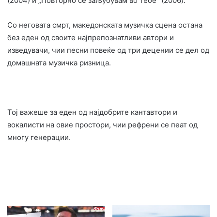
(2004) и „Повторно се заљубувам во тебе“ (2006).
Со неговата смрт, македонската музичка сцена остана
без еден од своите најпрепознатливи автори и
изведувачи, чии песни повеќе од три децении се дел од
домашната музичка ризница.
Тој важеше за еден од најдобрите кантавтори и
вокалисти на овие простори, чии рефрени се пеат од
многу генерации.