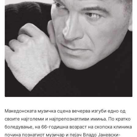
Македонската музичка сцена вечерва изгуби едно од
своите најголеми и најпрепознатливи имиња. По кратко
боледување, на 66-годишна возраст на скопска клиника
почина познатиот музичар и пејач Владо Јаневски-