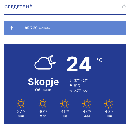
СЛЕДЕТЕ НÉ
85,739
Фанови
24
℃
Skopje
37º - 21º
51%
Облачно
2.77 км/ч
37
40
41
42
40
℃
℃
℃
℃
℃
Sun
Mon
Tue
Wed
Thu