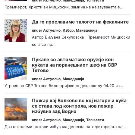
under
Актуелно
,
Македонија
,
Топ вести
Премиерот, Христијан Мицкоски, замина на најавуваната е...
Да го прославиме талогот на фекалиите
under
Актуелно
,
Избор
,
Македонија
Автор Биљана Секуловска Премиерот Мицкоски
кога се пр...
Пукале со автоматско оружје кон
куќата на поранешниот шеф на СВР
Тетово
under
Актуелно
,
Македонија
Утрово во СВР Тетово било пријавено дека околу 04:20 ча...
Пожар кај Волково во кој изгоре и куќа
се става под контрола, нов пожар
избувна зад Водно
under
Актуелно
,
Македонија
,
Топ вести
Два поголеми пожари избувнаа денеска на територијата на...