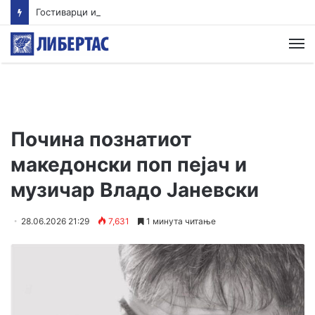
Гостиварци и натаму без пивка вода
М
Почина познатиот
македонски поп пејач и
музичар Владо Јаневски
28.06.2026 21:29
7,631
1 минута читање