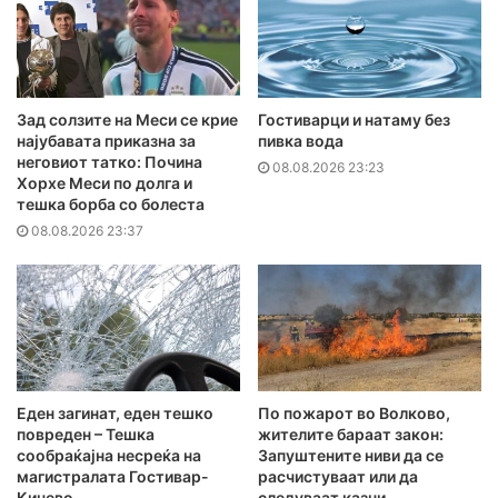
Зад солзите на Меси се крие
Гостиварци и натаму без
најубавата приказна за
пивка вода
неговиот татко: Почина
08.08.2026 23:23
Хорхе Меси по долга и
тешка борба со болеста
08.08.2026 23:37
Еден загинат, еден тешко
По пожарот во Волково,
повреден – Тешка
жителите бараат закон:
сообраќајна несреќа на
Запуштените ниви да се
магистралата Гостивар-
расчистуваат или да
Кичево
следуваат казни