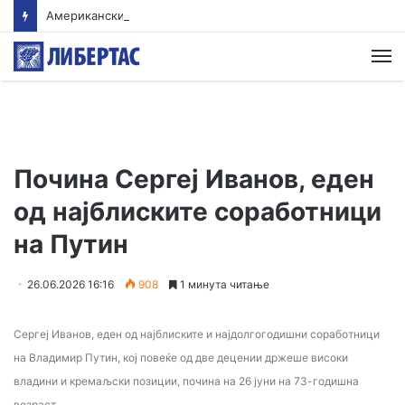
Американски суд ѝ наложи на „Мета“ да плати 567 милиони долари за штети нанесени на младите
М
Почина Сергеј Иванов, еден
од најблиските соработници
на Путин
26.06.2026 16:16
908
1 минута читање
Сергеј Иванов, еден од најблиските и најдолгогодишни соработници
на Владимир Путин, кој повеќе од две децении држеше високи
владини и кремаљски позиции, почина на 26 јуни на 73-годишна
возраст.