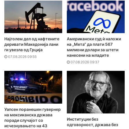
Најголем дел од нафтените
Американски суд ѝ наложи
деривати Македонија лани
на „Мета“ да плати 567
ги увезла од Грција
милиони долари за штети
нанесени на младите
07.08.2026 09:55
07.08.2026 09:37
Уапсен поранешен гувернер
на мексиканска држава
Институции без
поради случајот со
одговорност, држава без
исчезнувањето на 43