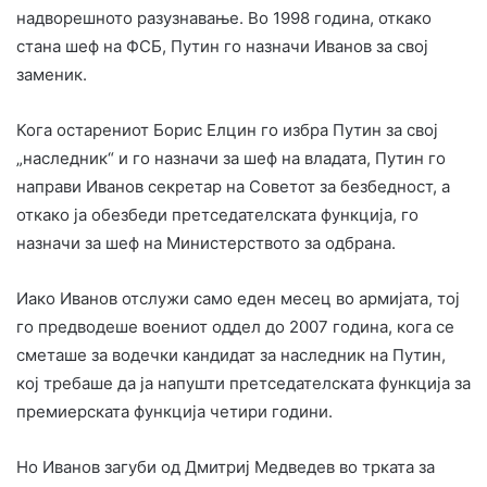
надворешното разузнавање. Во 1998 година, откако
стана шеф на ФСБ, Путин го назначи Иванов за свој
заменик.
Кога остарениот Борис Елцин го избра Путин за свој
„наследник“ и го назначи за шеф на владата, Путин го
направи Иванов секретар на Советот за безбедност, а
откако ја обезбеди претседателската функција, го
назначи за шеф на Министерството за одбрана.
Иако Иванов отслужи само еден месец во армијата, тој
го предводеше воениот оддел до 2007 година, кога се
сметаше за водечки кандидат за наследник на Путин,
кој требаше да ја напушти претседателската функција за
премиерската функција четири години.
Но Иванов загуби од Дмитриј Медведев во трката за