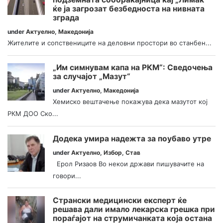
ќе ја загрозат безбедноста на нивната
зграда
under
Актуелно
,
Македонија
Жителите и сопствениците на деловни простори во станбен...
„Им симнувам капа на РКМ“: Сведочења
за случајот „Мазут“
under
Актуелно
,
Македонија
Хемиско вештачење покажува дека мазутот кој
РКМ ДОО Ско...
Додека умира надежта за поубаво утре
under
Актуелно
,
Избор
,
Став
Ерол Ризаов Во некои држави пишувачите на
говори...
Странски медицински експерт ќе
решава дали имало лекарска грешка при
пораѓајот на струмичанката која остана