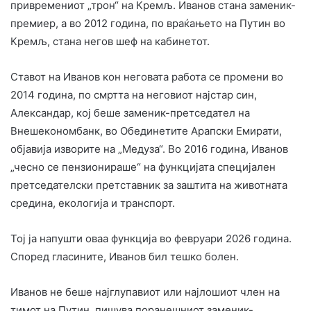
привремениот „трон“ на Кремљ. Иванов стана заменик-
премиер, а во 2012 година, по враќањето на Путин во
Кремљ, стана негов шеф на кабинетот.
Ставот на Иванов кон неговата работа се промени во
2014 година, по смртта на неговиот најстар син,
Александар, кој беше заменик-претседател на
Внешекономбанк, во Обединетите Арапски Емирати,
објавија изворите на „Медуза“. Во 2016 година, Иванов
„чесно се пензионираше“ на функцијата специјален
претседателски претставник за заштита на животната
средина, екологија и транспорт.
Тој ја напушти оваа функција во февруари 2026 година.
Според гласините, Иванов бил тешко болен.
Иванов не беше најглупавиот или најлошиот член на
тимот на Путин, пишува поранешниот заменик-