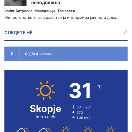
неподвижна
under
Актуелно
,
Македонија
,
Топ вести
Министерството за здравство ја информира јавноста дека...
СЛЕДЕТЕ НÉ
85,744
Фанови
31
℃
Skopje
33º - 26º
27%
Чисто небо
1.36 км/ч