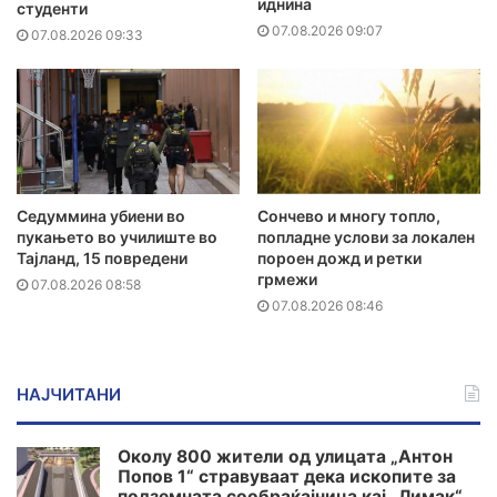
иднина
студенти
07.08.2026 09:07
07.08.2026 09:33
Седуммина убиени во
Сончево и многу топло,
пукањето во училиште во
попладне услови за локален
Тајланд, 15 повредени
пороен дожд и ретки
грмежи
07.08.2026 08:58
07.08.2026 08:46
НАЈЧИТАНИ
Околу 800 жители од улицата „Антон
Попов 1“ стравуваат дека ископите за
подземната сообраќајница кај „Лимак“