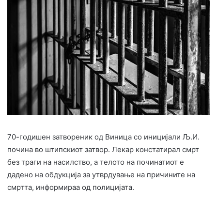
70-годишен затвореник од Виница со иницијали Љ.И.
почина во штипскиот затвор. Лекар констатирал смрт
без траги на насилство, а телото на починатиот е
дадено на обдукција за утврдување на причините на
смртта, информираа од полицијата.