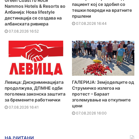
Green Coast го носи
пациент кој се здобил со
Nammos Hotels & Resorts во
тешки повреди на вратните
Албанија: Нова lifestyle
пршлени
дестинација се создава на
07.08.2026 16:44
албанската ривиера
07.08.2026 16:52
Левица: Дискриминацијата
ГАЛЕРИЈА: Земјоделците од
продолжува, ДПМНЕ одби
Струмичко излегоа на
поголема законска заштита
протест – Бараат
за бремените работнички
зголемување на откупните
цени
07.08.2026 16:41
07.08.2026 16:00
НАЈЧИТАНИ