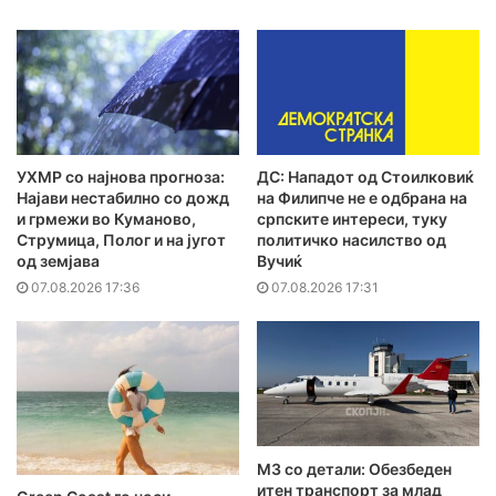
УХМР со најнова прогноза:
ДС: Нападот од Стоилковиќ
Најави нестабилно со дожд
на Филипче не е одбрана на
и грмежи во Куманово,
српските интереси, туку
Струмица, Полог и на југот
политичко насилство од
од земјава
Вучиќ
07.08.2026 17:36
07.08.2026 17:31
MЗ со детали: Обезбеден
итен транспорт за млад