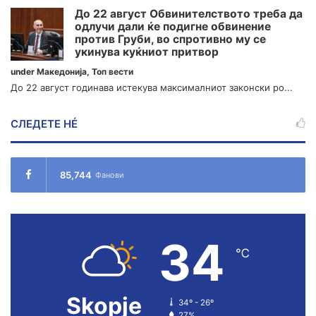
До 22 август Обвинителството треба да
одлучи дали ќе подигне обвинение
против Груби, во спротивно му се
укинува куќниот притвор
under
Македонија
,
Топ вести
До 22 август годинава истекува максималниот законски ро...
СЛЕДЕТЕ НÉ
85,744
Фанови
34
℃
Skopje
34º - 26º
27%