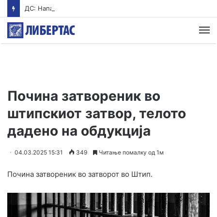
ДС: Нападот од Стоилковиќ на Филипче не е одбрана на српските интереси, туку политичко насилство од Вучиќ
М
Почина затвореник во
штипскиот затвор, телото
дадено на обдукција
04.03.2025 15:31
349
Читање помалку од 1м
Почина затвореник во затворот во Штип.