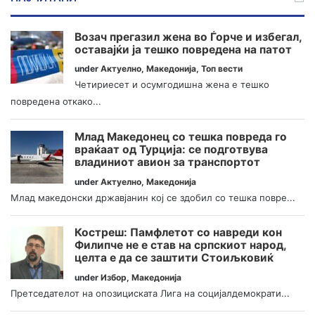
Возач прегазил жена во Ѓорче и избегал,
оставајќи ја тешко повредена на патот
under
Актуелно
,
Македонија
,
Топ вести
Четириесет и осумгодишна жена е тешко
повредена откако...
Млад Македонец со тешка повреда го
враќаат од Турција: се подготвува
владиниот авион за транспортот
under
Актуелно
,
Македонија
Млад македонски државјанин кој се здобил со тешка повре...
Костреш: Памфлетот со навреди кон
Филипче не е став на српскиот народ,
целта е да се заштити Стоиљковиќ
under
Избор
,
Македонија
Претседателот на опозициската Лига на социјалдемократи...