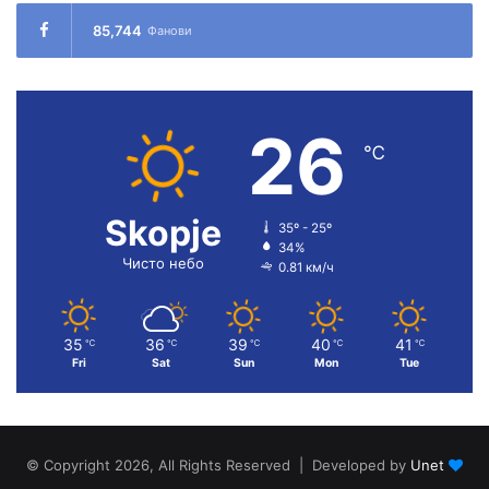
85,744
Фанови
26
℃
Skopje
35º - 25º
34%
Чисто небо
0.81 км/ч
35
36
39
40
41
℃
℃
℃
℃
℃
Fri
Sat
Sun
Mon
Tue
© Copyright 2026, All Rights Reserved | Developed by
Unet