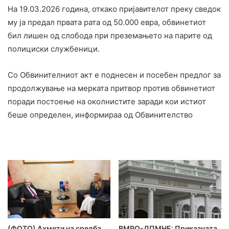
На 19.03.2026 година, откако пријавителот преку сведок
му ја предал првата рата од 50.000 евра, обвинетиот
бил лишен од слобода при преземањето на парите од
полициски службеници.
Со Обвинителниот акт е поднесен и посебен предлог за
продолжување на мерката притвор против обвинетиот
поради постоење на околнистите заради кои истиот
беше определен, информираа од Обвинителство
(ФОТО) Ахмети на средба
ВМРО-ДПМНЕ: Приказната