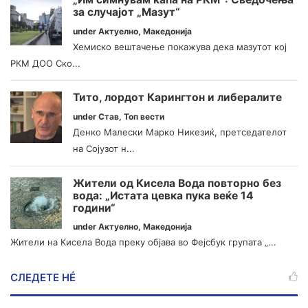
за случајот „Мазут“
under
Актуелно
,
Македонија
Хемиско вештачење покажува дека мазутот кој
РКМ ДОО Ско...
Тито, лордот Карингтон и либералите
under
Став
,
Топ вести
Денко Малески Марко Никезиќ, претседателот
на Сојузот н...
Жители од Кисела Вода повторно без
вода: „Истата цевка пука веќе 14
години“
under
Актуелно
,
Македонија
Жители на Кисела Вода преку објава во Фејсбук групата „...
СЛЕДЕТЕ НÉ