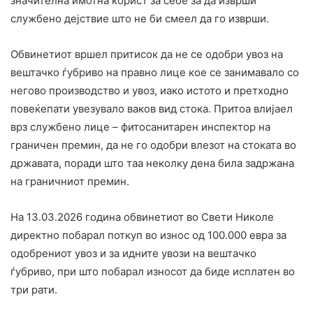
значителна имотна корист за себе за да изврши
службено дејствие што не би смеел да го изврши.
Обвинетиот вршел притисок да не се одобри увоз на
вештачко ѓубриво на правно лице кое се занимавало со
негово производство и увоз, иако истото и претходно
повеќепати увезувало ваков вид стока. Притоа влијаел
врз службено лице – фитосанитарен инспектор на
граничен премин, да не го одобри влезот на стоката во
државата, поради што таа неколку дена била задржана
на граничниот премин.
На 13.03.2026 година обвинетиот во Свети Николе
директно побарал поткуп во износ од 100.000 евра за
одобрениот увоз и за идните увози на вештачко
ѓубриво, при што побарал износот да биде исплатен во
три рати.