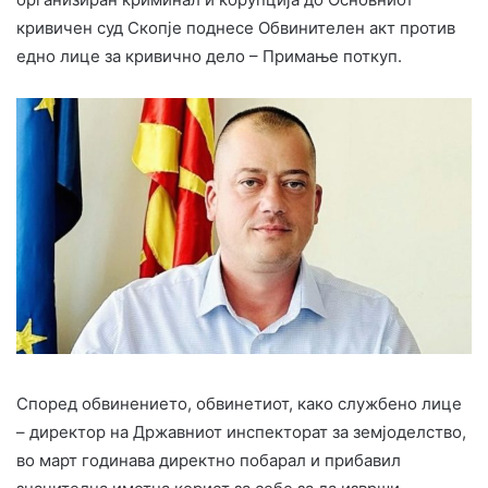
кривичен суд Скопје поднесе Обвинителен акт против
едно лице за кривично дело – Примање поткуп.
Според обвинението, обвинетиот, како службено лице
– директор на Државниот инспекторат за земјоделство,
во март годинава директно побарал и прибавил