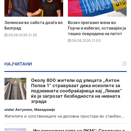
Зеленски во сабота доаѓа во
Возач прегазил жена во
Белград
Ѓорче и избегал, оставајќи ја
тешко повредена на патот
06.08.2026 21:29
06.08.2026 21:03
НАЈЧИТАНИ
Околу 800 жители од улицата „Антон
Попов 1“ стравуваат дека ископите за
подземната сообраќајница кај „Лимак“
ќе ја загрозат безбедноста на нивната
зграда
under
Актуелно
,
Македонија
Жителите и сопствениците на деловни простори во станбен...
„Им симнувам капа на РКМ“: Сведочења