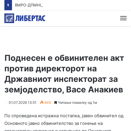
ВМРО-ДПМНЕ: Приказната на СДСМ за францускиот предлог ќе заврши како таа за мигранти за пари
М
Поднесен е обвинителен акт
против директорот на
Државниот инспекторат за
земјоделство, Васе Анакиев
01.07.2026 13:51
849
Читање помалку од 1м
По спроведена истражна постапка, јавен обвинител од
Основното јавно обвинителство за гонење на
организиран криминал и корупција до Основниот