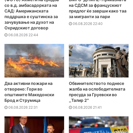
со в.д. амбасадорката на
на СДСМ за францускиот
САД: Американската
предлог ќе заврши како таа
поддршка е суштинска за
за мигранти за пари
зачувување на духот на
06.08.2026 22:40
Охридскиот договор
06.08.2026 22:44
Два активни пожари на
Обвинителството поднесе
отворено: Гори во
жалба на ослободителната
општините Македонски
пресуда за Груевски во
Брод и Струмица
,,Талир 2″
06.08.2026 22:31
06.08.2026 21:41