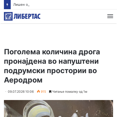
Лишен од слобода скопјанец кој управувал возило со 2,13 промили алкохол и без возачка дозвола, возилото е одземено
М
Поголема количина дрога
пронајдена во напуштени
подрумски простории во
Аеродром
09.07.2026 10:06
915
Читање помалку од 1м