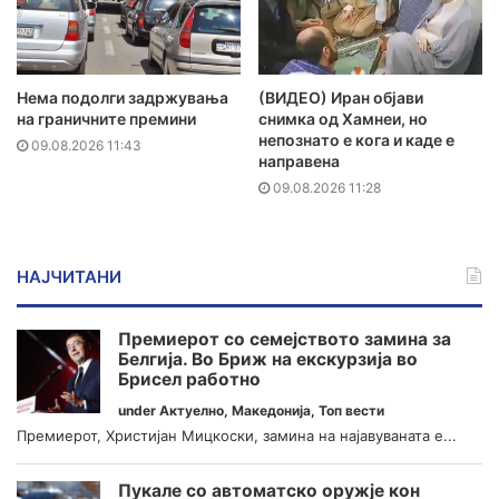
Нема подолги задржувања
(ВИДЕО) Иран објави
на граничните премини
снимка од Хамнеи, но
непознато е кога и каде е
09.08.2026 11:43
направена
09.08.2026 11:28
НАЈЧИТАНИ
Премиерот со семејството замина за
Белгија. Во Бриж на екскурзија во
Брисел работно
under
Актуелно
,
Македонија
,
Топ вести
Премиерот, Христијан Мицкоски, замина на најавуваната е...
Пукале со автоматско оружје кон