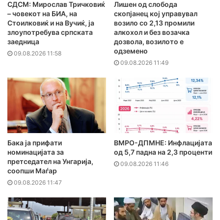
СДСМ: Мирослав Тричковиќ
Лишен од слобода
– човекот на БИА, на
скопјанец кој управувал
Стоилковиќ и на Вучиќ, ја
возило со 2,13 промили
злоупотребува српската
алкохол и без возачка
заедница
дозвола, возилото е
одземено
09.08.2026 11:58
09.08.2026 11:49
Бака ја прифати
ВМРО-ДПМНЕ: Инфлацијата
номинацијата за
од 5,7 падна на 2,3 проценти
претседател на Унгарија,
09.08.2026 11:46
соопши Маѓар
09.08.2026 11:47