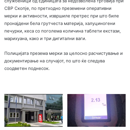
службеници од Единицата за недозволена трговија при
СВР Скопје, по претходно преземени оперативни
мерки и активности, извршиле претрес при што биле
пронајдени бела грутчеста материја, халуциногени
печурки, кеса со поголема количина таблети екстази,
марихуана, како и три дигитални ваги.
Полицијата презема мерки за целосно расчистување и
документирање на случајот, по што ќе следува
соодветен поднесок.