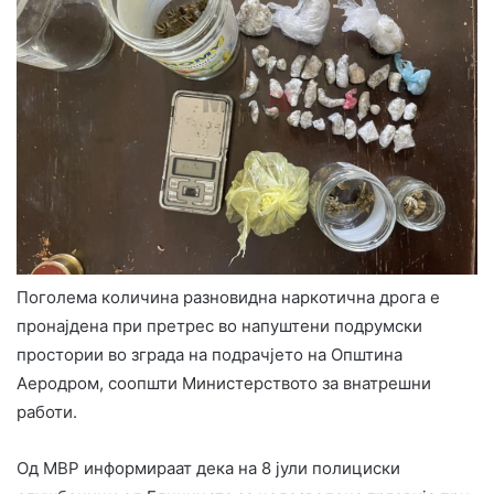
Поголема количина разновидна наркотична дрога е
пронајдена при претрес во напуштени подрумски
простории во зграда на подрачјето на Општина
Аеродром, соопшти Министерството за внатрешни
работи.
Од МВР информираат дека на 8 јули полициски