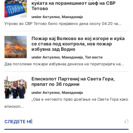
куќата на поранешниот шеф на СВР
Тетово
under
Актуелно
,
Македонија
Утрово во СВР Тетово било пријавено дека околу 04:20 ча...
Пожар кај Волково во кој изгоре и куќа
се става под контрола, нов пожар
избувна зад Водно
under
Актуелно
,
Македонија
,
Топ вести
Два поголеми пожари избувнаа денеска на територијата на...
Епископот Партениј на Света Гора,
првпат по 36 години
under
Актуелно
,
Македонија
„Ова е неговото прво доаѓање на Света Гора како
епископ...
СЛЕДЕТЕ НÉ