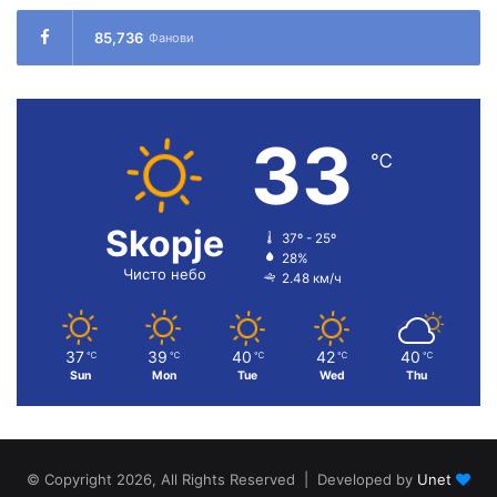
85,736
Фанови
33
℃
Skopje
37º - 25º
28%
Чисто небо
2.48 км/ч
37
39
40
42
40
℃
℃
℃
℃
℃
Sun
Mon
Tue
Wed
Thu
© Copyright 2026, All Rights Reserved | Developed by
Unet