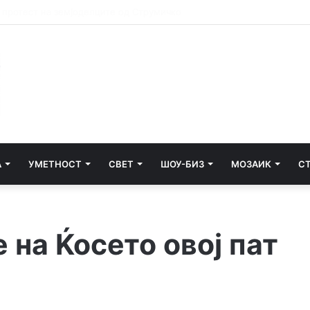
а пријателскиот натпревар во Мароко
А
УМЕТНОСТ
СВЕТ
ШОУ-БИЗ
МОЗАИК
С
на Ќосето овој пат