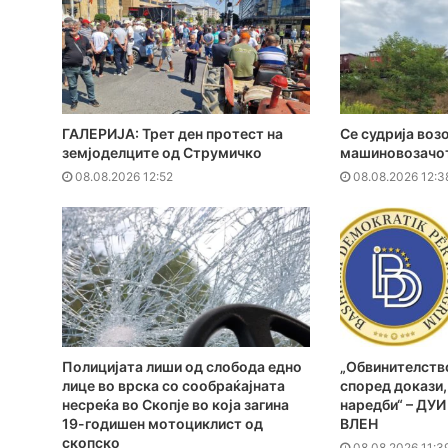
ГАЛЕРИЈА: Трет ден протест на
Се судрија воз
земјоделците од Струмичко
машиновозачот
08.08.2026 12:52
08.08.2026 12:3
Полицијата лиши од слобода едно
„Обвинителств
лице во врска со сообраќајната
според докази,
несреќа во Скопје во која загина
наредби“ – ДУИ
19-годишен мотоциклист од
ВЛЕН
скопско
08.08.2026 11:3