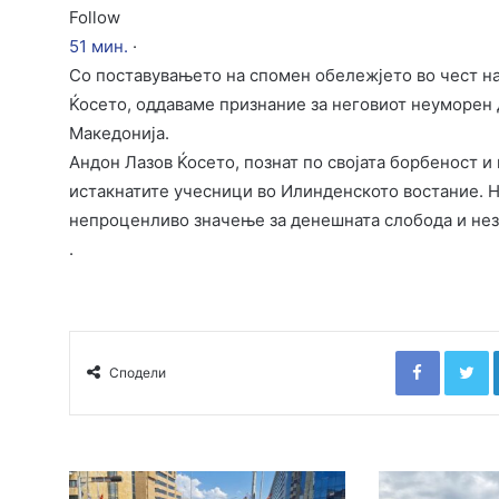
Follow
51 мин.
·
Со поставувањето на спомен обележјето во чест н
Ќосето, оддаваме признание за неговиот неуморен 
Македонија.
Андон Лазов Ќосето, познат по својата борбеност и
истакнатите учесници во Илинденското востание. 
непроценливо значење за денешната слобода и нез
.
Faceboo
T
Сподели