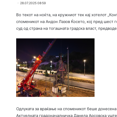
28.07.2025 08:59
Во текот на ноќта, на кружниот тек кај хотелот „К
споменикот на Андон Лазов Ќосето, кој пред шест 
суд од страна на тогашната градска власт, предво
Одлуката за враќање на споменикот беше донесена 
Актуелната градоначалничка Данела Арсовска уште 