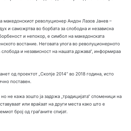
на македонскиот револуционер Андон Лазов Јанев –
дух и саможртва во борбата за слободна и независна
 борбеност и непокор, е симбол на македонската
енското востание. Неговата улога во револуционерното
слобода и независност на нашата држава“, информираа
нет од проектот „Скопје 2014“ во 2018 година, исто
ично поставен.
 но не кажа зошто ја задржа „традицијата“ споменици на
ставуваат или враќаат на други места како што е
емиот број од граѓаните спијат.