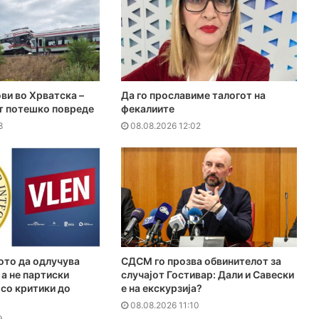
ови во Хрватска –
Да го прославиме талогот на
 потешко повреде
фекалиите
8
08.08.2026 12:02
ото да одлучува
СДСМ го прозва обвинителот за
 а не партиски
случајот Гостивар: Дали и Савески
 со критики до
е на екскурзија?
08.08.2026 11:10
9