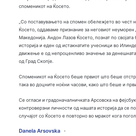
споменикот на Ќосетo.
„Со поставувањето на спомен обележјето во чест 
Ќосето, оддаваме признание за неговиот неуморен 
Македонија. Андон Лазов Ќосето, познат по својата
историја и еден од истакнатите учесници во Илинд
движење е од непроценливо значење за денешната 
од Град Скопје.
Споменикот на Ќосето беше првиот што беше отстра
така во доцните ноќни часови, како што беше и прв
Се огласи и градоначалничката Арсовска на фејсбук
контроверзни личности од нашата историја да се по
случајот со Ќосето е повторно во мракот кога погол
Danela Arsovska
·