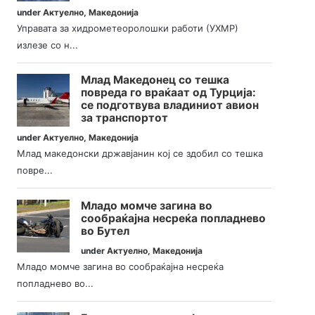
under
Актуелно
,
Македонија
Управата за хидрометеоролошки работи (УХМР)
излезе со н...
Млад Македонец со тешка
повреда го враќаат од Турција:
се подготвува владиниот авион
за транспортот
under
Актуелно
,
Македонија
Млад македонски државјанин кој се здобил со тешка
повре...
Младо момче загина во
сообраќајна несреќа попладнево
во Бутел
under
Актуелно
,
Македонија
Младо момче загина во сообраќајна несреќа
попладнево во...