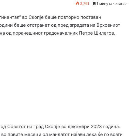
2,761
1 минута читање
онтинентал“ во Скопје беше повторно поставен
години беше отстранет од пред зградата на Врховниот
дена од поранешниот градоначалник Петре Шилегов.
од Советот на Град Скопје во декември 2023 година.
во првите месеци од мандатот најави дека ќе го врати