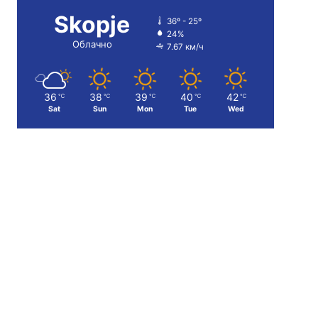
Skopje
36º - 25º
24%
Облачно
7.67 км/ч
36
38
39
40
42
℃
℃
℃
℃
℃
Sat
Sun
Mon
Tue
Wed