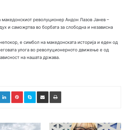
а македонскиот револуционер Андон Лазов Јанев –
дух и саможртва во борбата за слободна и независна
 непокор, е симбол на македонската историја и еден од
Неговата улога во револуционерното движење е од
ависност на нашата држава.
k
witter
LinkedIn
Pinterest
Skype
Сподели преку Е-маил
Испринтај