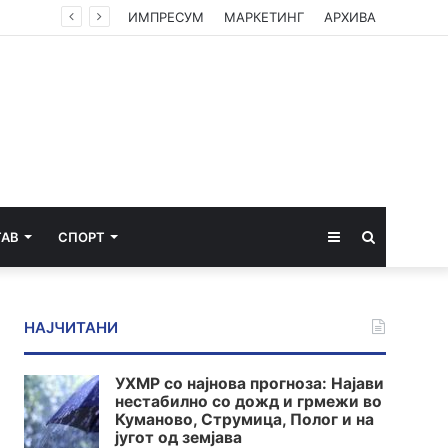
ИМПРЕСУМ
МАРКЕТИНГ
АРХИВА
Sidebar
Пребарај
ТАВ
СПОРТ
за
НАЈЧИТАНИ
УХМР со најнова прогноза: Најави
нестабилно со дожд и грмежи во
Куманово, Струмица, Полог и на
југот од земјава