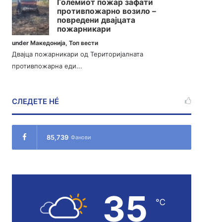
Големиот пожар зафати
противпожарно возило –
повредени двајцата
пожарникари
under
Македонија
,
Топ вести
Двајца пожарникари од Територијалната
противпожарна еди...
СЛЕДЕТЕ НÉ
85,739
Фанови
35
℃