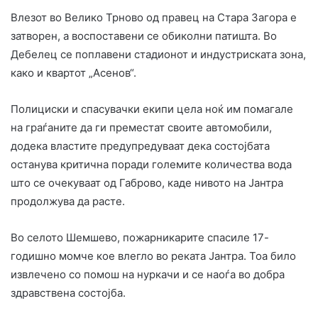
Влезот во Велико Трново од правец на Стара Загора е
затворен, а воспоставени се обиколни патишта. Во
Дебелец се поплавени стадионот и индустриската зона,
како и квартот „Асенов“.
Полициски и спасувачки екипи цела ноќ им помагале
на граѓаните да ги преместат своите автомобили,
додека властите предупредуваат дека состојбата
останува критична поради големите количества вода
што се очекуваат од Габрово, каде нивото на Јантра
продолжува да расте.
Во селото Шемшево, пожарникарите спасиле 17-
годишно момче кое влегло во реката Јантра. Тоа било
извлечено со помош на нуркачи и се наоѓа во добра
здравствена состојба.