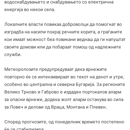
водоснабдувањето и снабдувањето со електрична
енергија во некои села.
Локалните власти повикаа доброволци да помогнат во
изградба на насипи покрај речните корита, а граѓаните
кои имаат можност беа повикани веднаш да ги напуштат
своите домови или да побараат помош од надлежните
служби.
Метеоролозите предупредуваат дека врнежите
повторно ќе се интензивираат во текот на денот и утре,
особено во централна и северна Бугарија. За регионите
Велико Трново и Габрово е издаден портокалов аларм
за опасни врнежи, додека жолт аларм останува во сила
за Ловеч и делови од Враца, Монтана и Плевен.
Според прогнозите, од понеделник времето постепено
ќе се стабилизира.