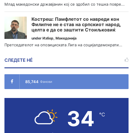
Млад македонски државјанин кој се здобил со тешка повре...
Костреш: Памфлетот со навреди кон
Филипче не е став на српскиот народ,
целта е да се заштити Стоиљковиќ
under
Избор
,
Македонија
Претседателот на опозициската Лига на социјалдемократи...
СЛЕДЕТЕ НÉ
85,744
Фанови
34
℃