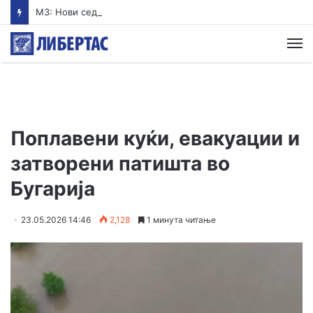
МЗ: Нови седум случаи на инфекција со вирусот Западен Нил, сите од Скопје
М
Поплавени куќи, евакуации и
затворени патишта во
Бугарија
23.05.2026 14:46
2,128
1 минута читање