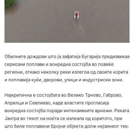
Обилните дождови што ја зафатија Бугарија предизвикаа
сериозни поплави и вонредна состојба во повеќе
региони, откако неколку реки излегоа од своите корита
и поплавија куќи, дворови, улици и индустриски зони.
Најкритична е состојбата во Велико Трново, Габрово,
Априлци и Севлиево, каде властите прогласија
вонредна состојба поради интензивните врнежи. Реката
Јантра во текот на ноќта се излеала од коритото, при
што биле поплавени бројни објекти долж нејзиниот тек.