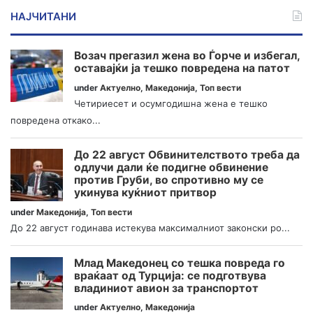
НАЈЧИТАНИ
Возач прегазил жена во Ѓорче и избегал,
оставајќи ја тешко повредена на патот
under
Актуелно
,
Македонија
,
Топ вести
Четириесет и осумгодишна жена е тешко
повредена откако...
До 22 август Обвинителството треба да
одлучи дали ќе подигне обвинение
против Груби, во спротивно му се
укинува куќниот притвор
under
Македонија
,
Топ вести
До 22 август годинава истекува максималниот законски ро...
Млад Македонец со тешка повреда го
враќаат од Турција: се подготвува
владиниот авион за транспортот
under
Актуелно
,
Македонија