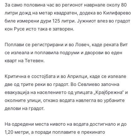
За само половина час во регионот наврнале околу 80
литри дожд на метар квадратен, додека во Килифарево
биле измерени дури 125 литри. Јужниот влез во градот
кон Русе исто така е затворен.
Поплави се регистрирани и во Ловеч, каде реката Вит
се излеала и поплавила подруми и дворови во еден
кварт на Тетевен.
Критична е состојбата и во Априлци, каде се излеале
две од трите реки во градот. Во Севлиево започна
евакуација на населението од улицата „Крајбрежна“ и
околните улици, откако водата навлегла во урбаните
делови на градот.
На одредени места нивото на водата достигнало и до
1,20 метри, а поради поплавите е прекинато