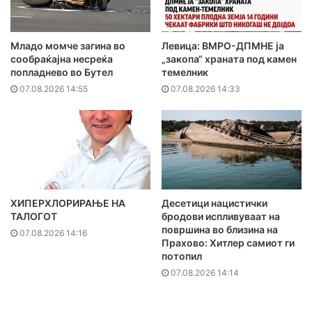
Младо момче загина во
Левица: ВМРО-ДПМНЕ ја
сообраќајна несреќа
„закопа“ храната под камен
попладнево во Бутел
темелник
07.08.2026 14:55
07.08.2026 14:33
ХИПЕРХЛОРИРАЊЕ НА
Десетици нацистички
ТАЛОГОТ
бродови испливуваат на
површина во близина на
07.08.2026 14:16
Прахово: Хитлер самиот ги
потопил
07.08.2026 14:14