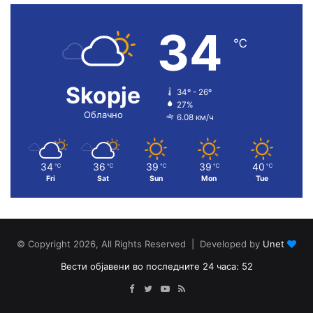
34
℃
Skopje
34º - 26º
27%
Облачно
6.08 км/ч
34
36
39
39
40
℃
℃
℃
℃
℃
Fri
Sat
Sun
Mon
Tue
© Copyright 2026, All Rights Reserved | Developed by
Unet
Вести објавени во последните 24 часа: 52
Facebook
Twitter
YouTube
RSS