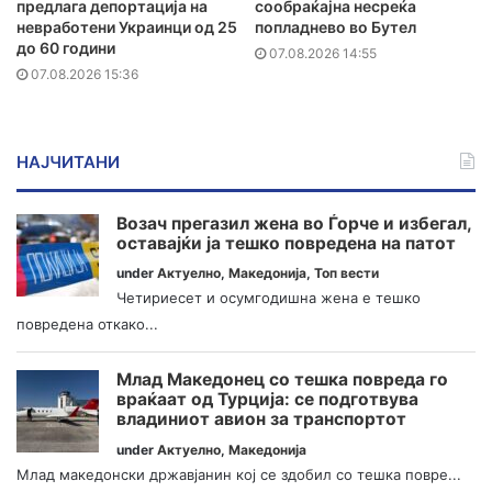
предлага депортација на
сообраќајна несреќа
невработени Украинци од 25
попладнево во Бутел
до 60 години
07.08.2026 14:55
07.08.2026 15:36
НАЈЧИТАНИ
Возач прегазил жена во Ѓорче и избегал,
оставајќи ја тешко повредена на патот
under
Актуелно
,
Македонија
,
Топ вести
Четириесет и осумгодишна жена е тешко
повредена откако...
Млад Македонец со тешка повреда го
враќаат од Турција: се подготвува
владиниот авион за транспортот
under
Актуелно
,
Македонија
Млад македонски државјанин кој се здобил со тешка повре...