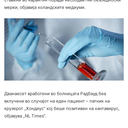
мерки, објавија холандските медиуми.
Дванаесет вработени во болницата Радбауд беа
вклучени во случајот на еден пациент – патник на
крузерот „Хондиус“ кој беше позитивен на хантавирус,
објавува „NL Times“.