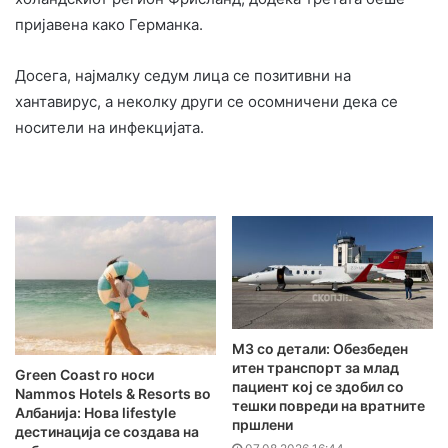
пријавена како Германка.
Досега, најмалку седум лица се позитивни на
хантавирус, а неколку други се осомничени дека се
носители на инфекцијата.
MЗ со детали: Обезбеден
итен транспорт за млад
Green Coast го носи
пациент кој се здобил со
Nammos Hotels & Resorts во
тешки повреди на вратните
Албанија: Нова lifestyle
пршлени
дестинација се создава на