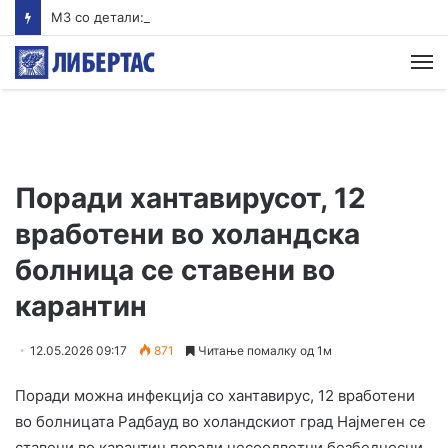
MЗ со детали: Обезбеден итен транспорт за млад пациент кој се здобил со тешки повреди на вратните пршлени
М
Поради хантавирусот, 12
вработени во холандска
болница се ставени во
карантин
12.05.2026 09:17
871
Читање помалку од 1м
Поради можна инфекција со хантавирус, 12 вработени
во болницата Радбауд во холандскиот град Најмеген се
ставени во карантин поради несоодветни безбедносни