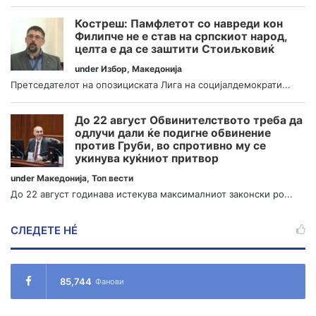
Костреш: Памфлетот со навреди кон
Филипче не е став на српскиот народ,
целта е да се заштити Стоиљковиќ
under
Избор
,
Македонија
Претседателот на опозициската Лига на социјалдемократи...
До 22 август Обвинителството треба да
одлучи дали ќе подигне обвинение
против Груби, во спротивно му се
укинува куќниот притвор
under
Македонија
,
Топ вести
До 22 август годинава истекува максималниот законски ро...
СЛЕДЕТЕ НÉ
85,744
Фанови