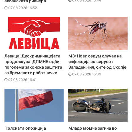
07.08.2026 16:44
албанската ривиера
07.08.2026 16:52
Левица: Дискриминацијата
МЗ: Нови седум случаи на
продолжува, ДПМНЕ одби
инфекција со вирусот
поголема законска заштита
Западен Нил, сите од Скопје
за бремените работнички
07.08.2026 15:39
07.08.2026 16:41
Полската опозиција
Младо момче загина во