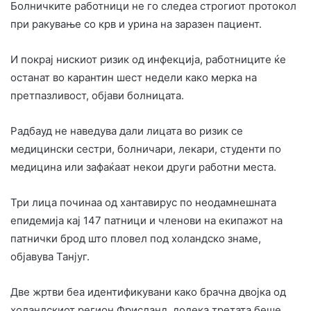
Болничките работници не го следеа строгиот протокол
при ракување со крв и урина на заразен пациент.
И покрај нискиот ризик од инфекција, работниците ќе
останат во карантин шест недели како мерка на
претпазливост, објави болницата.
Радбауд не наведува дали лицата во ризик се
медицински сестри, болничари, лекари, студенти по
медицина или зафаќаат некои други работни места.
Три лица починаа од хантавирус по неодамнешната
епидемија кај 147 патници и членови на екипажот на
патнички брод што пловел под холандско знаме,
објавува Танјуг.
Две жртви беа идентификувани како брачна двојка од
холандскиот регион Фрисланд, додека третата беше