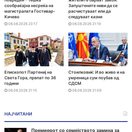
сообраќајна несреќа на
Запуштените ниви да се
магистралата Гостивар-
расчистуваат или да
Кичево
следуваат казни
08.08.2026 23:17
08.08.2026 21:19
Епископот Партениј на
Стоилковиќ: И во живо и на
Света Гора, првпат по 36
умреница сум поубав од
години
СДСМ
08.08.2026 21:15
08.08.2026 21:09
НАЈЧИТАНИ
Премиерот со семејството замина за