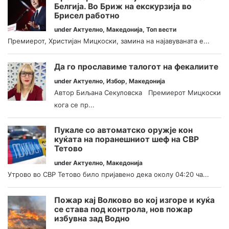
Белгија. Во Бриж на екскурзија во
Брисел работно
under
Актуелно
,
Македонија
,
Топ вести
Премиерот, Христијан Мицкоски, замина на најавуваната е...
Да го прославиме талогот на фекалиите
under
Актуелно
,
Избор
,
Македонија
Автор Биљана Секуловска Премиерот Мицкоски
кога се пр...
Пукале со автоматско оружје кон
куќата на поранешниот шеф на СВР
Тетово
under
Актуелно
,
Македонија
Утрово во СВР Тетово било пријавено дека околу 04:20 ча...
Пожар кај Волково во кој изгоре и куќа
се става под контрола, нов пожар
избувна зад Водно