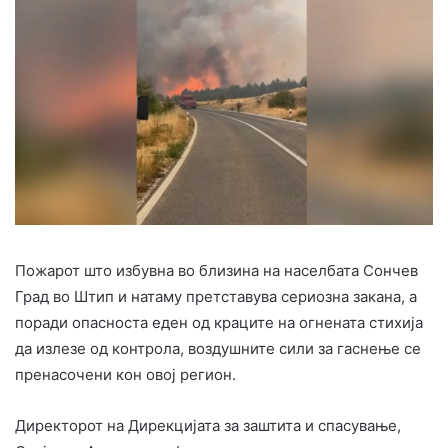
Пожарот што избувна во близина на населбата Сончев
Град во Штип и натаму претставува сериозна закана, а
поради опасноста еден од краците на огнената стихија
да излезе од контрола, воздушните сили за гаснење се
пренасочени кон овој регион.
Директорот на Дирекцијата за заштита и спасување,