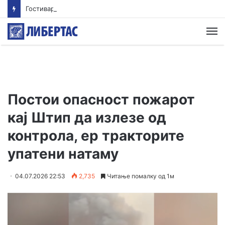
Гостиварци и натаму без пивка вода
М
Постои опасност пожарот
кај Штип да излезе од
контрола, ер тракторите
упатени натаму
04.07.2026 22:53
2,735
Читање помалку од 1м