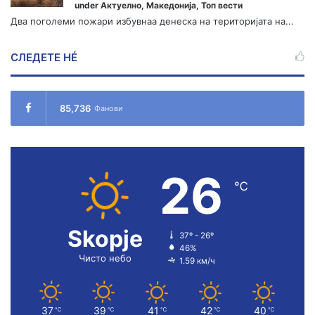
under
Актуелно
,
Македонија
,
Топ вести
Два поголеми пожари избувнаа денеска на територијата на...
СЛЕДЕТЕ НÉ
85,736
Фанови
26
℃
Skopje
37º - 26º
46%
Чисто небо
1.59 км/ч
37
39
41
42
40
℃
℃
℃
℃
℃