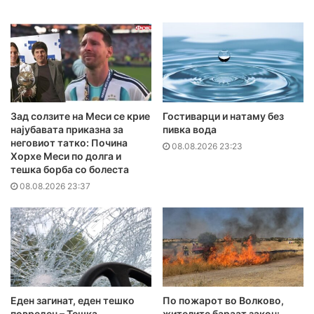
Зад солзите на Меси се крие
Гостиварци и натаму без
најубавата приказна за
пивка вода
неговиот татко: Почина
08.08.2026 23:23
Хорхе Меси по долга и
тешка борба со болеста
08.08.2026 23:37
Еден загинат, еден тешко
По пожарот во Волково,
повреден – Тешка
жителите бараат закон: