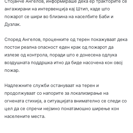
Стојанче Ангелов, информираше дека ер тракторите се
ангажирани на интервенција кај Штип, каде што
пожарот се шири во близина на населбите Баби и
Дузлак.
Според Ангелов, проценките од терен покажуваат дека
постои реална опасност еден крак од пожарот да
излезе од контрола, поради што е донесена одлука
воздушната поддршка итно да биде насочена кон овој
пожар.
Надлежните служби остануваат на терен и
продолжуваат со напорите за локализирање на
огнената стихија, а ситуацијата внимателно се следи со
цел да се спречи нејзино понатамошно ширење кон
населените места.