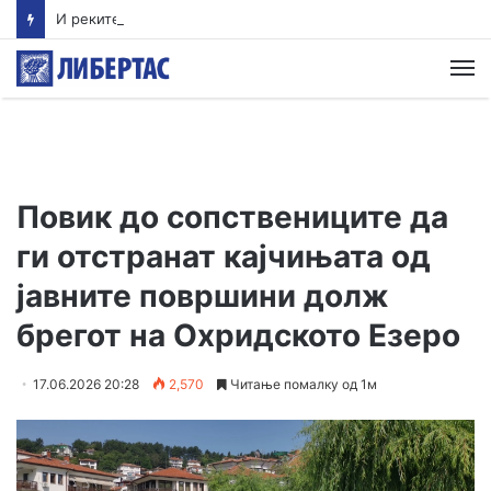
И реките Тополка и Бабуна загадени, не се препорачуваат за капење
М
Повик до сопствениците да
ги отстранат кајчињата од
јавните површини долж
брегот на Охридското Езеро
17.06.2026 20:28
2,570
Читање помалку од 1м