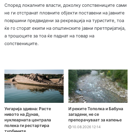
Според локалните власти, доколку сопствениците сами
не ги отстранат пловните објекти поставени на јавните
површини предвидени за рекреација на туристите, тоа
ќе го сторат екипи на општинските јавни претпријатија,
а трошоците за тоа ќе паднат на товар на
сопствениците.
Унгарија здивна: Расте
И реките Тополка и Бабуна
нивото на Дунав,
загадени, не се
нуклеарната централа
препорачуваат за капење
полека ги рестартира
10.08.2026 12:14
турбините