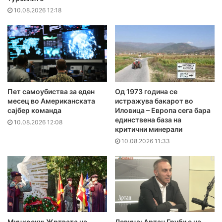
10.08.2026 12:18
Пет самоубиства за еден
Од 1973 година се
месец во Американската
истражува бакарот во
сајбер команда
Иловица – Европа сега бара
единствена база на
10.08.2026 12:08
критични минерали
10.08.2026 11:33
Мицкоски: Жртвата на
Левица: Артан Груби е на