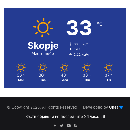
33
℃
Skopje
36º - 26º
29%
Чисто небо
2.22 км/ч
36
38
40
38
37
℃
℃
℃
℃
℃
Mon
Tue
Wed
Thu
Fri
© Copyright 2026, All Rights Reserved | Developed by
Unet
Вести објавени во последните 24 часа: 56
Facebook
Twitter
YouTube
RSS