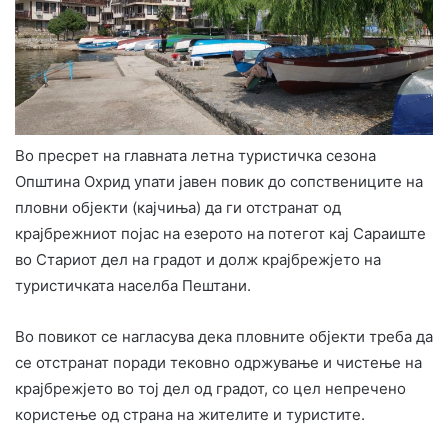
Во пресрет на главната летна туристичка сезона
Општина Охрид упати јавен повик до сопствениците на
пловни објекти (кајчиња) да ги отстранат од
крајбрежниот појас на езерото на потегот кај Сараиште
во Стариот дел на градот и долж крајбрежјето на
туристичката населба Пештани.
Во повикот се нагласува дека пловните објекти треба да
се отстранат поради тековно одржување и чистење на
крајбрежјето во тој дел од градот, со цел непречено
користење од страна на жителите и туристите.