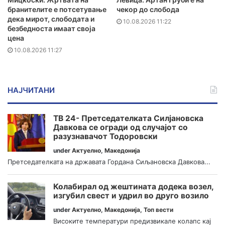
бранителите e потсетување
чекор до слобода
дека мирот, слободата и
10.08.2026 11:22
безбедноста имаат своја
цена
10.08.2026 11:27
НАЈЧИТАНИ
ТВ 24- Претседателката Силјановска
Давкова се огради од случајот со
разузнавачот Тодоровски
under
Актуелно
,
Македонија
Претседателката на државата Гордана Сиљановска Давкова...
Колабирал од жештината додека возел,
изгубил свест и удрил во друго возило
under
Актуелно
,
Македонија
,
Топ вести
Високите температури предизвикале колапс кај