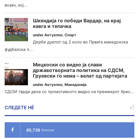
возач, кој...
Шкендија го победи Вардар, на крај
кавга и тепачка
under
Актуелно
,
Спорт
Дерби дуелот од 2 коло во Првата македонска
фудбалска л...
Мицкоски со видео ја слави
државотворната политика на СДСМ,
Груевски го нема – велат од партијата
under
Актуелно
,
Македонија
СДСМ тврди дека со промотивното видео на премиерот Хрис...
СЛЕДЕТЕ НÉ
85,739
Фанови