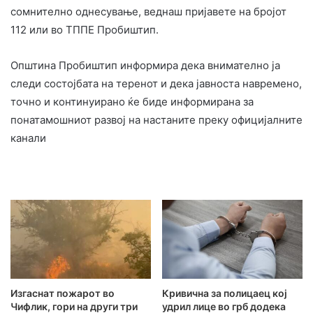
сомнително однесување, веднаш пријавете на бројот
112 или во ТППЕ Пробиштип.
Општина Пробиштип информира дека внимателно ја
следи состојбата на теренот и дека јавноста навремено,
точно и континуирано ќе биде информирана за
понатамошниот развој на настаните преку официјалните
канали
Изгаснат пожарот во
Кривична за полицаец кој
Чифлик, гори на други три
удрил лице во грб додека