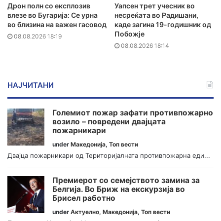
Дрон полн со експлозив
Уапсен трет учесник во
влезе во Бугарија: Се урна
несреќата во Радишани,
во близина на важен гасовод
каде загина 19-годишник од
Побожје
08.08.2026 18:19
08.08.2026 18:14
НАЈЧИТАНИ
Големиот пожар зафати противпожарно
возило – повредени двајцата
пожарникари
under
Македонија
,
Топ вести
Двајца пожарникари од Територијалната противпожарна еди...
Премиерот со семејството замина за
Белгија. Во Бриж на екскурзија во
Брисел работно
under
Актуелно
,
Македонија
,
Топ вести