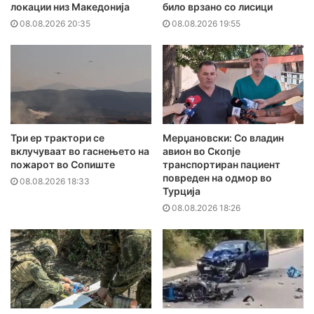
локации низ Македонија
било врзано со лисици
08.08.2026 20:35
08.08.2026 19:55
Три ер трактори се
Мерџановски: Со владин
вклучуваат во гаснењето на
авион во Скопје
пожарот во Сопиште
транспортиран пациент
повреден на одмор во
08.08.2026 18:33
Турција
08.08.2026 18:26