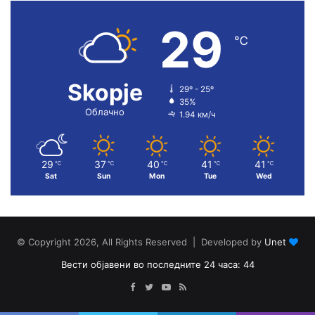
29
℃
Skopje
29º - 25º
35%
Облачно
1.94 км/ч
29
37
40
41
41
℃
℃
℃
℃
℃
Sat
Sun
Mon
Tue
Wed
© Copyright 2026, All Rights Reserved | Developed by
Unet
Вести објавени во последните 24 часа: 44
Facebook
Twitter
YouTube
RSS