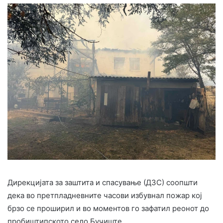
Дирекцијата за заштита и спасување (ДЗС) соопшти
дека во претпладневните часови избувнал пожар кој
брзо се проширил и во моментов го зафатил реонот до
пробиштипското село Бучиште.