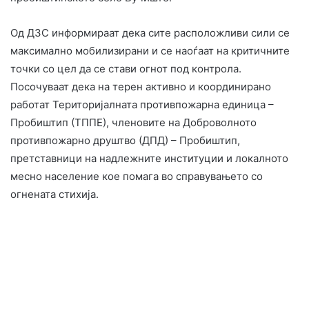
Од ДЗС информираат дека сите расположливи сили се
максимално мобилизирани и се наоѓаат на критичните
точки со цел да се стави огнот под контрола.
Посочуваат дека на терен активно и координирано
работат Територијалната противпожарна единица –
Пробиштип (ТППЕ), членовите на Доброволното
противпожарно друштво (ДПД) – Пробиштип,
претставници на надлежните институции и локалното
месно население кое помага во справувањето со
огнената стихија.