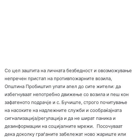
Со цел заштита на личната безбедност и овозможување
непречен пристап на противпожарните возила,
Општина Пробиштип упати апел до сите жители: да
избегнуваат непотребно движење со возила и пеш кон
зафатеното подрачје и с. Бучиште, строго почитување
на насоките на надлежните служби и сообраќајната
сигнализација/регулација и да не шират паника и
дезинформации на социјалните мрежи. Посочуваат
дека доколку граѓаните забележат ново жариште или