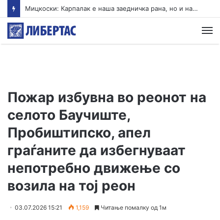
Мицкоски: Карпалак е наша заедничка рана, но и наша обврска да паметиме
М
Пожар избувна во реонот на
селото Баучиште,
Пробиштипско, апел
граѓаните да избегнуваат
непотребно движење со
возила на тој реон
03.07.2026 15:21
1,159
Читање помалку од 1м