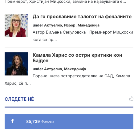
Премиерот, Христијан Мицкоски, замина на најавуваната е...
Да го прославиме талогот на фекалиите
under
Актуелно
,
Избор
,
Македонија
Автор Биљана Секуловска Премиерот Мицкоски
кога се пр...
Камала Харис со остри критики кон
Бајден
under
Актуелно
,
Македонија
Поранешната потпретседателка на САД, Камала
Харис, сè п...
СЛЕДЕТЕ НÉ
85,739
Фанови