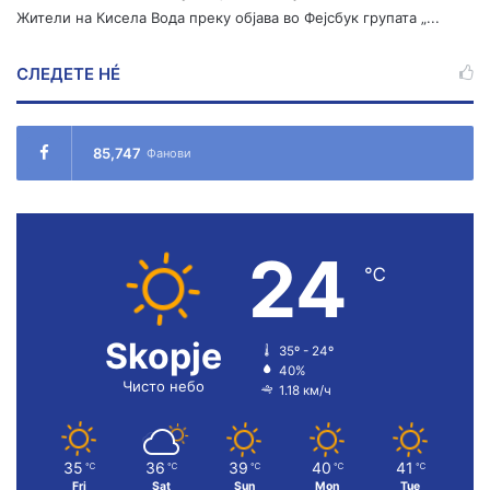
Жители на Кисела Вода преку објава во Фејсбук групата „...
СЛЕДЕТЕ НÉ
85,747
Фанови
24
℃
Skopje
35º - 24º
40%
Чисто небо
1.18 км/ч
35
36
39
40
41
℃
℃
℃
℃
℃
Fri
Sat
Sun
Mon
Tue