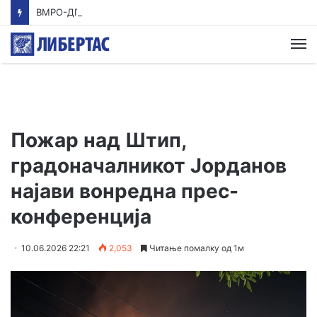
ВМРО-ДПМНЕ: Приказната на СДСМ за францускиот предлог ќе заврши како таа за мигранти за пари
М
Пожар над Штип,
градоначалникот Јорданов
најави вонредна прес-
конференција
10.06.2026 22:21
2,053
Читање помалку од 1м