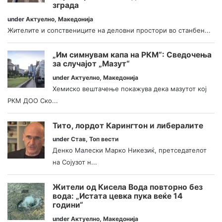
зграда
under
Актуелно
,
Македонија
Жителите и сопствениците на деловни простори во станбен...
„Им симнувам капа на РКМ“: Сведочења
за случајот „Мазут“
under
Актуелно
,
Македонија
Хемиско вештачење покажува дека мазутот кој
РКМ ДОО Ско...
Тито, лордот Карингтон и либералите
under
Став
,
Топ вести
Денко Малески Марко Никезиќ, претседателот
на Сојузот н...
Жители од Кисела Вода повторно без
вода: „Истата цевка пука веќе 14
години“
under
Актуелно
,
Македонија