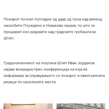
Пожарот почнал попладне од удар од гром над викенд
населбите Плуждино и Новакова чешма, по што се
проширил кон ридовите над градските гробишта во
Штип.
Градоначалникот на општина Штип Иван Јорданов
најави вонредна прес-конференција на која ќе
информира за справувањето со пожарот и евентуалните
ризици по населените места.