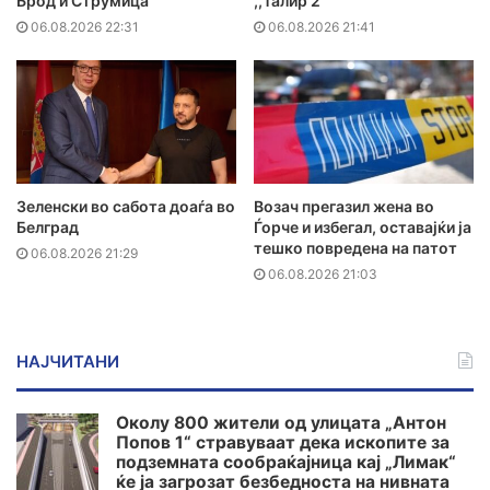
Брод и Струмица
,,Талир 2″
06.08.2026 22:31
06.08.2026 21:41
Зеленски во сабота доаѓа во
Возач прегазил жена во
Белград
Ѓорче и избегал, оставајќи ја
тешко повредена на патот
06.08.2026 21:29
06.08.2026 21:03
НАЈЧИТАНИ
Околу 800 жители од улицата „Антон
Попов 1“ стравуваат дека ископите за
подземната сообраќајница кај „Лимак“
ќе ја загрозат безбедноста на нивната