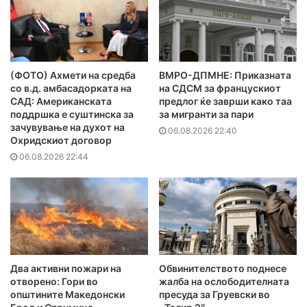
(ФОТО) Ахмети на средба
ВМРО-ДПМНЕ: Приказната
со в.д. амбасадорката на
на СДСМ за францускиот
САД: Американската
предлог ќе заврши како таа
поддршка е суштинска за
за мигранти за пари
зачувување на духот на
06.08.2026 22:40
Охридскиот договор
06.08.2026 22:44
Два активни пожари на
Обвинителството поднесе
отворено: Гори во
жалба на ослободителната
општините Македонски
пресуда за Груевски во