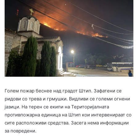
Голем пожар беснее над градот Штип. Зафатени се
ридови со трева и грмушки. Видливи се големи огнени
јазици. На терен се екипи на Територијалната
противпожарна единица на Штип кои интервенираат со
сите расположиви средства. Засега нема информации
за повредени.