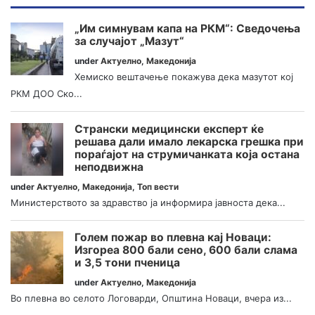
„Им симнувам капа на РКМ“: Сведочења
за случајот „Мазут“
under
Актуелно
,
Македонија
Хемиско вештачење покажува дека мазутот кој
РКМ ДОО Ско...
Странски медицински експерт ќе
решава дали имало лекарска грешка при
пораѓајот на струмичанката која остана
неподвижна
under
Актуелно
,
Македонија
,
Топ вести
Министерството за здравство ја информира јавноста дека...
Голем пожар во плевна кај Новаци:
Изгореа 800 бали сено, 600 бали слама
и 3,5 тони пченица
under
Актуелно
,
Македонија
Во плевна во селото Логоварди, Општина Новаци, вчера из...