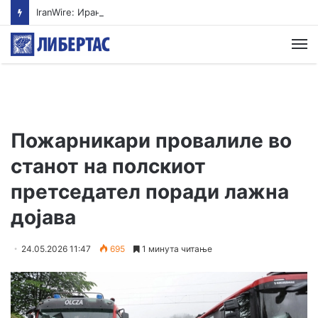
IranWire: Иранските лидери се загрижени за влошената здравствена состојба на Моџтаба Хамнеи
М
Пожарникари провалиле во
станот на полскиот
претседател поради лажна
дојава
24.05.2026 11:47
695
1 минута читање