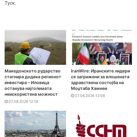
Туск.
Македонското рударство
IranWire: Иранските лидери
стагнира додека регионот
се загрижени за влошената
инвестира – Иловица
здравствена состојба на
останува најголемата
Моџтаба Хамнеи
неискористена можност
07.08.2026 12:08
07.08.2026 12:18