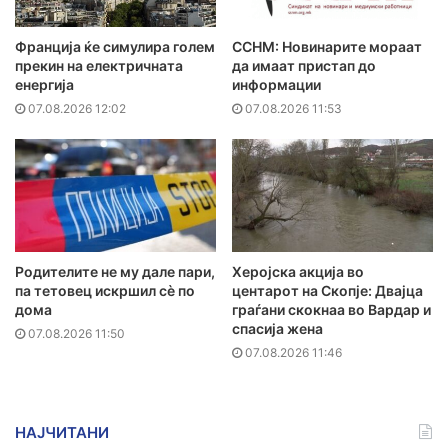
Франција ќе симулира голем
ССНМ: Новинарите мораат
прекин на електричната
да имаат пристап до
енергија
информации
07.08.2026 12:02
07.08.2026 11:53
Родителите не му дале пари,
Херојска акција во
па тетовец искршил сѐ по
центарот на Скопје: Двајца
дома
граѓани скокнаа во Вардар и
спасија жена
07.08.2026 11:50
07.08.2026 11:46
НАЈЧИТАНИ