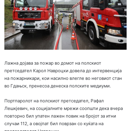
Лажна дојава за пожар во домот на полскиот
претседател Карол Навроцки довела до интервенција
на пожарникари, кои насилно влегле во неговиот стан
во Гдањск, пренесоа денеска полските медиуми.
Портпаролот на полскиот претседател, Рафал
Лешкјевич, на социјалните мрежи соопшти дека вчера
повторно бил упатен лажен повик на бројот за итни
случаи 112, а овојпат бил поврзан со куќата на