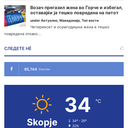
Возач прегазил жена во Ѓорче и избегал,
оставајќи ја тешко повредена на патот
under
Актуелно
,
Македонија
,
Топ вести
Четириесет и осумгодишна жена е тешко
повредена откако...
СЛЕДЕТЕ НÉ
85,744
Фанови
34
℃
Skopje
34º - 26º
20%