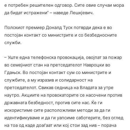
е потребен решителен одговор. Сите овие случаи мора
да бидат истражени“ – наведе Лешкјевич.
Полскиот премиер Доналд Туск потврди дека е во
постојан контакт со министрите и со безбедносните
служби.
– Уште една телефонска провокација, овојпат за пожар
во семејниот стан на претседателот Навроцки во
Гдањск. Во постојан контакт сум со министрите и
службите, а му изразив и солидарност на
претседателот. Свикав седница на Владата за утре
наутро. Акциите на провокаторите се насочени против
државната безбедност, против сите нас. Ќе ги
искористиме сите расположливи методи за да ги
идентификуваме и да ги уапсиме саботерите, без оглед
на тоа од каде доаѓаат или кој стои зад нив – порача