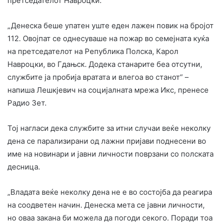
претседателот Навроцки.
„Денеска беше упатен уште еден лажен повик на бројот
112. Овојпат се однесуваше на пожар во семејната куќа
на претседателот на Република Полска, Карол
Навроцки, во Гдањск. Додека станарите беа отсутни,
службите ја пробија вратата и влегоа во станот“ –
напиша Лешкјевич на социјалната мрежа Икс, пренесе
Радио Зет.
Тој нагласи дека службите за итни случаи веќе неколку
дена се парализирани од лажни пријави поднесени во
име на новинари и јавни личности поврзани со полската
десница.
„Владата веќе неколку дена не е во состојба да реагира
на соодветен начин. Денеска мета се јавни личности,
но оваа закана би можела да погоди секого. Поради тоа