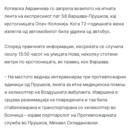
Котевска Аврамчева го запрела возилото на итната
лента на експресниот пат S8 Варшава-Прушков, кај
крстосницата Опач-Колонија. Кога 72-годишната жена
излеглa од автомобилот била удрена од автобус.
Според првичните информации, несреќата се случила
околу 15:50 часот на улицата Нова, неколку стотини
метри по крстосницата, во правец кон Варшава.
– На местото веднаш интервенираа три противпожарни
единици од Прушков, екипa за итна медицинска помош
и хеликоптер на Воздушната амбуланта. Извршена е
срцева реанимација на повредената и таа била
стабилизирана и транспортирана со хеликоптер во
болница – изјави портпаролот на Противпожарната
служба во Прушков, Михаил Складановски.