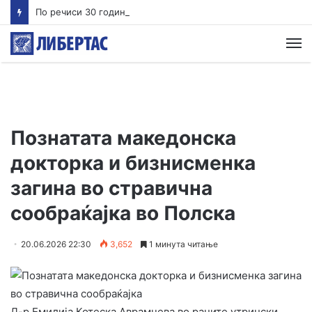
По речиси 30 години почнува судењето за убиството на Тупак Шакур
М
Познатата македонска
докторка и бизнисменка
загина во стравична
сообраќајка во Полска
20.06.2026 22:30
3,652
1 минута читање
Д-р Емилија Котеска Аврамчева во раните утрински