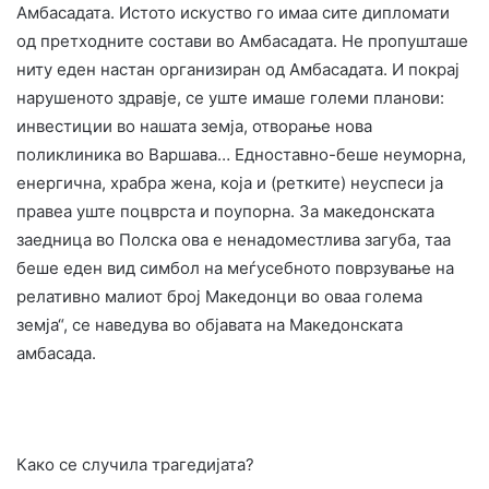
Амбасадата. Истото искуство го имаа сите дипломати
од претходните состави во Амбасадата. Не пропушташе
ниту еден настан организиран од Амбасадата. И покрај
нарушеното здравје, се уште имаше големи планови:
инвестиции во нашата земја, отворање нова
поликлиника во Варшава… Едноставно-беше неуморна,
енергична, храбра жена, која и (ретките) неуспеси ја
правеа уште поцврста и поупорна. За македонската
заедница во Полска ова е ненадоместлива загуба, таа
беше еден вид симбол на меѓусебното поврзување на
релативно малиот број Македонци во оваа голема
земја“, се наведува во објавата на Македонската
амбасада.
Како се случила трагедијата?