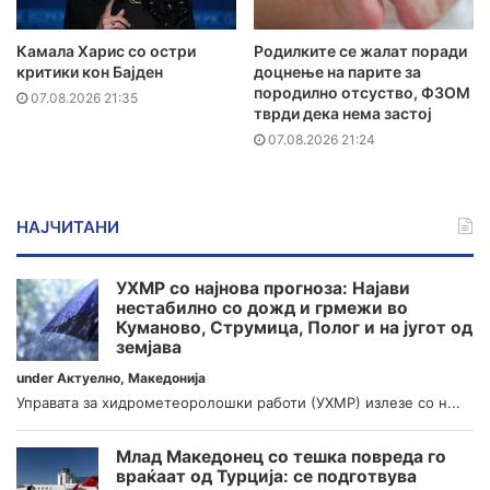
Камала Харис со остри
Родилките се жалат поради
критики кон Бајден
доцнење на парите за
породилно отсуство, ФЗОМ
07.08.2026 21:35
тврди дека нема застој
07.08.2026 21:24
НАЈЧИТАНИ
УХМР со најнова прогноза: Најави
нестабилно со дожд и грмежи во
Куманово, Струмица, Полог и на југот од
земјава
under
Актуелно
,
Македонија
Управата за хидрометеоролошки работи (УХМР) излезе со н...
Млад Македонец со тешка повреда го
враќаат од Турција: се подготвува