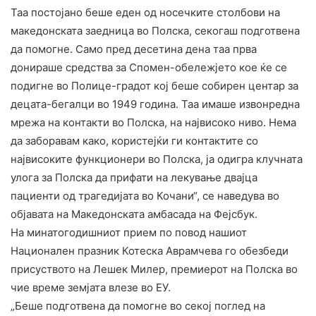
Таа постојано беше еден од носечките столбови на
македонската заедница во Полска, секогаш подготвена
да помогне. Само пред десетина дена таа прва
донираше средства за Спомен-обележјето кое ќе се
подигне во Полице-градот кој беше собирен центар за
децата-бегалци во 1949 година. Таа имаше извонредна
мрежа на контакти во Полска, на највисоко ниво. Нема
да заборавам како, користејќи ги контактите со
највисоките функционери во Полска, ја одигра клучната
улога за Полска да прифати на лекување двајца
пациенти од трагедијата во Кочани“, се наведува во
објавата на Македонската амбасада на Фејсбук.
На минатогодишниот прием по повод нашиот
Национален празник Котеска Аврамчева го обезбеди
присуството на Лешек Милер, премиерот на Полска во
чие време земјата влезе во ЕУ.
„Беше подготвена да помогне во секој поглед на