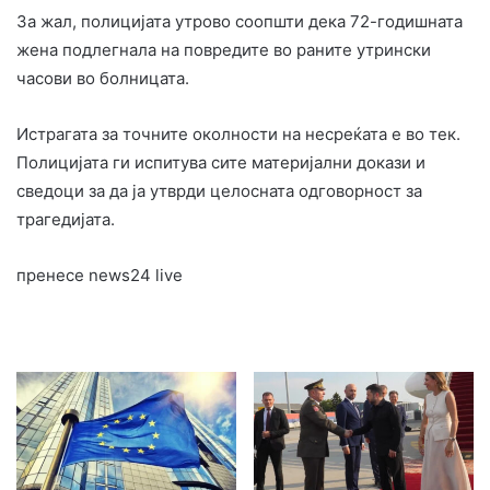
За жал, полицијата утрово соопшти дека 72-годишната
жена подлегнала на повредите во раните утрински
часови во болницата.
Истрагата за точните околности на несреќата е во тек.
Полицијата ги испитува сите материјални докази и
сведоци за да ја утврди целосната одговорност за
трагедијата.
пренесе news24 live