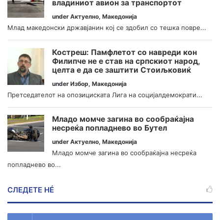
владиниот авион за транспортот
under
Актуелно
,
Македонија
Млад македонски државјанин кој се здобил со тешка повре...
Костреш: Памфлетот со навреди кон
Филипче не е став на српскиот народ,
целта е да се заштити Стоиљковиќ
under
Избор
,
Македонија
Претседателот на опозициската Лига на социјалдемократи...
Младо момче загина во сообраќајна
несреќа попладнево во Бутел
under
Актуелно
,
Македонија
Младо момче загина во сообраќајна несреќа
попладнево во...
СЛЕДЕТЕ НÉ