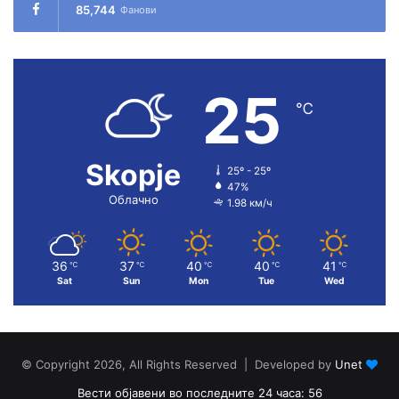
85,744
Фанови
25
℃
Skopje
25º - 25º
47%
Облачно
1.98 км/ч
36
37
40
40
41
℃
℃
℃
℃
℃
Sat
Sun
Mon
Tue
Wed
© Copyright 2026, All Rights Reserved | Developed by
Unet
Вести објавени во последните 24 часа: 56