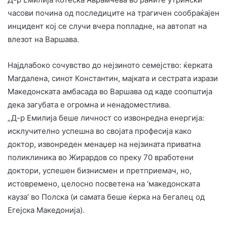
часови почина од последиците на трагичен сообраќајен
инцидент кој се случи вчера попладне, на автопат на
влезот на Варшава.
Најдлабоко сочувство до нејзиното семејство: ќерката
Магдалена, синот Константин, мајката и сестрата изрази
Македонската амбасада во Варшава од каде соопштија
дека загубата е огромна и ненадоместлива.
„Д-р Емилија беше личност со извонредна енергија:
исклучително успешна во својата професија како
доктор, извонреден менаџер на нејзината приватна
поликлиника во Жирардов со преку 70 вработени
доктори, успешен бизнисмен и претприемач, но,
истовремено, целосно посветена на ‘македонската
кауза’ во Полска (и самата беше ќерка на бегалец од
Егејска Македонија).