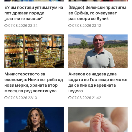
ЕУ им постави ултиматум на
(Видео) Зеленски пристигна
пет држави поради
во Србија, го очекуваат
„златните пасоши“
разговори со Вучиќ
07.08.2026 23:24
07.08.2026 23:12
Министерството за
Ангелов се надева дека
економија: Нема потреба од
водата во Гостивар ќе може
нови мерки, храната втор
да се пие од наредната
месец по ред поевтинува
недела
07.08.2026 22:10
07.08.2026 21:42