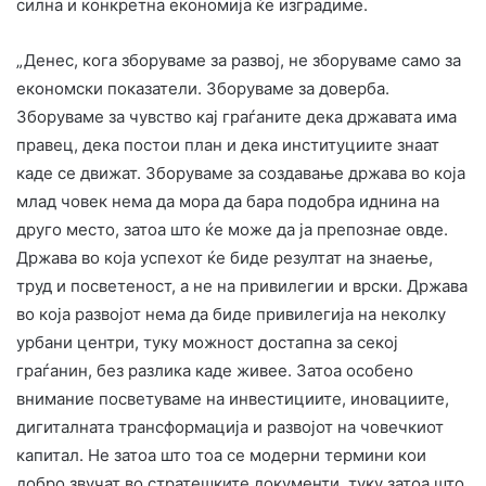
силна и конкретна економија ќе изградиме.
„Денес, кога зборуваме за развој, не зборуваме само за
економски показатели. Зборуваме за доверба.
Зборуваме за чувство кај граѓаните дека државата има
правец, дека постои план и дека институциите знаат
каде се движат. Зборуваме за создавање држава во која
млад човек нема да мора да бара подобра иднина на
друго место, затоа што ќе може да ја препознае овде.
Држава во која успехот ќе биде резултат на знаење,
труд и посветеност, а не на привилегии и врски. Држава
во која развојот нема да биде привилегија на неколку
урбани центри, туку можност достапна за секој
граѓанин, без разлика каде живее. Затоа особено
внимание посветуваме на инвестициите, иновациите,
дигиталната трансформација и развојот на човечкиот
капитал. Не затоа што тоа се модерни термини кои
добро звучат во стратешките документи, туку затоа што