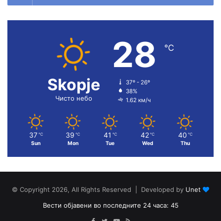
28
℃
Skopje
37º - 26º
38%
Чисто небо
1.62 км/ч
37
39
41
42
40
℃
℃
℃
℃
℃
Sun
Mon
Tue
Wed
Thu
© Copyright 2026, All Rights Reserved | Developed by
Unet
Вести објавени во последните 24 часа: 45
Facebook
Twitter
YouTube
RSS