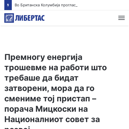
Во Британска Колумбија прогласена вонредна состојба поради пожар, евакуирани се 22.000 луѓе
М
Премногу енергија
трошевме на работи што
требаше да бидат
затворени, мора да го
смениме тој пристап –
порача Мицкоски на
Националниот совет за