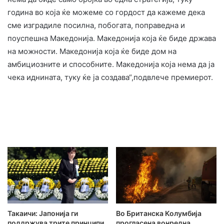
година во која ќе можеме со гордост да кажеме дека
сме изградиле посилна, побогата, поправедна и
поуспешна Македонија. Македонија која ќе биде држава
на можности. Македонија која ќе биде дом на
амбициозните и способните. Македонија која нема да ја
чека иднината, туку ќе ја создава“,подвлече премиерот.
Такаичи: Јапонија ги
Во Британска Колумбија
поддржува трите принципи
прогласена вонредна