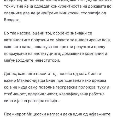
токму тие ќе ја одредат конкурентноста на државата во
следните две децении“рече Мицкоски, соопштија од
Владата.
Во таа насока, оцени тој, особено значајни се
активностите поврзани со Мапата за инвестирање која,
како што кажа, покажува конкретни резултати преку
поврзување на институциите, домашните компании и
меѓународните инвеститори.
Денес, како што посочи тој, повеќе од кога било е
важно Македонија да биде препознаена како држава
која не нуди само поволна географска положба, туку и
стабилност, предвидливост, квалификувана работна
сила и јасна развојна визија .
Премиерот Мицкоски нагласи дека една од најважните