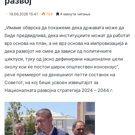
развој
19.06.2026 15:41
764
4 минути читање
„Имаме обврска да покажеме дека државата може да
биде предвидлива, дека институциите можат да работат
врз основа на план, а не врз основа на импровизација и
дека развојот не смее да зависи од политичките
циклуси, туку од јасно дефинирани национални цели
околу кои ќе постои широк општествен консензус“,
рече премиерот на денешниот петти состанок на
Советот, на кој беше усвоен извештајот за
Националната развојна стратегија 2024 – 2044 г.