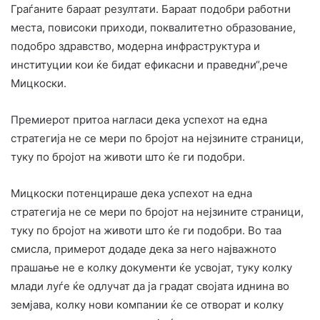
Граѓаните бараат резултати. Бараат подобри работни
места, повисоки приходи, поквалитетно образование,
подобро здравство, модерна инфраструктура и
институции кои ќе бидат ефикасни и праведни“,рече
Мицкоски.
Премиерот притоа нагласи дека успехот на една
стратегија не се мери по бројот на нејзините страници,
туку по бројот на животи што ќе ги подобри.
Мицкоски потенцираше дека успехот на една
стратегија не се мери по бројот на нејзините страници,
туку по бројот на животи што ќе ги подобри. Во таа
смисла, примерот додаде дека за него најважното
прашање не е колку документи ќе усвојат, туку колку
млади луѓе ќе одлучат да ја градат својата иднина во
земјава, колку нови компании ќе се отворат и колку