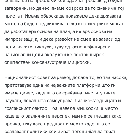
решавање на проблеми кои одамна требаше да бидат
затворени. Но денес имаме обврска да го смениме тој
пристап. Имаме обврска да покажеме дека државата
може да биде предвидлива, дека институциите можат
да работат врз основа на план, а не врз основа на
импровизација, и дека развојот не смее да зависи од
политичките циклуси, туку од јасно дефинирани
национални цели околу кои ќе постои широк
општествен консензус“рече Мицкоски.
Националниот совет за развој, додаде тој во таа насока,
претставува една на најважните платформи што ги
имаме денес, каде што се среќаваат институциите,
науката, локалната самоуправа, бизнис-заедницата и
граѓанскиот сектор. Тоа, наведе Мицкоски, е место
каде што различните перспективи не се гледаат како
пречка, туку како предност и место каде што се
создаваат политики кои имаат потенцијал да траат