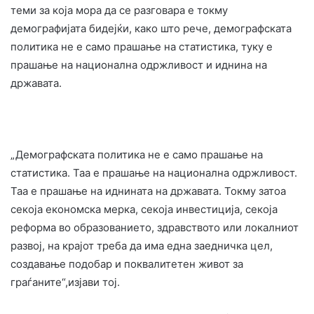
теми за која мора да се разговара е токму
демографијата бидејќи, како што рече, демографската
политика не е само прашање на статистика, туку е
прашање на национална одржливост и иднина на
државата.
„Демографската политика не е само прашање на
статистика. Таа е прашање на национална одржливост.
Таа е прашање на иднината на државата. Токму затоа
секоја економска мерка, секоја инвестиција, секоја
реформа во образованието, здравството или локалниот
развој, на крајот треба да има една заедничка цел,
создавање подобар и поквалитетен живот за
граѓаните“,изјави тој.