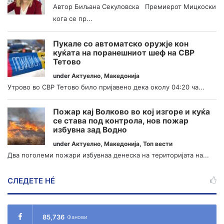
Автор Биљана Секуловска Премиерот Мицкоски
кога се пр...
Пукале со автоматско оружје кон
куќата на поранешниот шеф на СВР
Тетово
under
Актуелно
,
Македонија
Утрово во СВР Тетово било пријавено дека околу 04:20 ча...
Пожар кај Волково во кој изгоре и куќа
се става под контрола, нов пожар
избувна зад Водно
under
Актуелно
,
Македонија
,
Топ вести
Два поголеми пожари избувнаа денеска на територијата на...
СЛЕДЕТЕ НÉ
85,736
Фанови