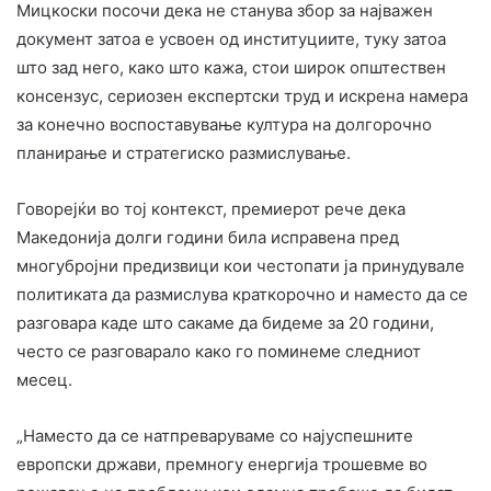
Мицкоски посочи дека не станува збор за најважен
документ затоа е усвоен од институциите, туку затоа
што зад него, како што кажа, стои широк општествен
консензус, сериозен експертски труд и искрена намера
за конечно воспоставување култура на долгорочно
планирање и стратегиско размислување.
Говорејќи во тој контекст, премиерот рече дека
Македонија долги години била исправена пред
многубројни предизвици кои честопати ја принудувале
политиката да размислува краткорочно и наместо да се
разговара каде што сакаме да бидеме за 20 години,
често се разговарало како го поминеме следниот
месец.
„Наместо да се натпреваруваме со најуспешните
европски држави, премногу енергија трошевме во