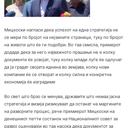
Мицкоски нагласи дека успехот на една стратегија не
се мери по бројот на нејзините страници, туку по бројот
на животи што ќе ги подобри. Во таа смисла, примерот
додаде дека за него најважното прашање не е колку
документи ќе усвојат, туку колку млади луѓе ќе одлучат
да ја градат својата иднина во земјава, колку нови
компании ќе се отворат и колку силна и конкретна
економија ќе изградиме
Во свет што брзо се менува, државите што немаа јасна
стратегија и визија ризикуваат да останат на маргините
на развојните процес, рече премиерот Мицкоски на
денешниот петти состанок на Националниот совет за
развој оценувајќи во таа насока дека документот за