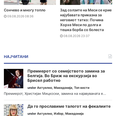
Сончево и многу топло
Зад солзите на Меси се крие
најубавата приказна за
09.08.2026 08:36
неговиот татко: Почина
Хорхе Меси по долга и
тешка борба со болеста
08.08.2026 23:37
НАЈЧИТАНИ
Премиерот со семејството замина за
Белгија. Во Бриж на екскурзија во
Брисел работно
under
Актуелно
,
Македонија
,
Топ вести
Премиерот, Христијан Мицкоски, замина на најавуваната е...
Да го прославиме талогот на фекалиите
under
Актуелно
,
Избор
,
Македонија