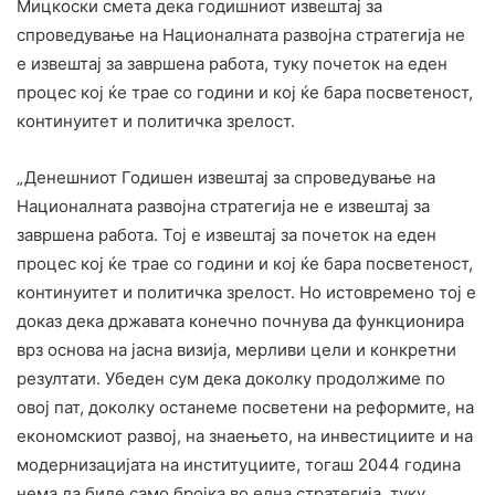
Мицкоски смета дека годишниот извештај за
спроведување на Националната развојна стратегија не
е извештај за завршена работа, туку почеток на еден
процес кој ќе трае со години и кој ќе бара посветеност,
континуитет и политичка зрелост.
„Денешниот Годишен извештај за спроведување на
Националната развојна стратегија не е извештај за
завршена работа. Тој е извештај за почеток на еден
процес кој ќе трае со години и кој ќе бара посветеност,
континуитет и политичка зрелост. Но истовремено тој е
доказ дека државата конечно почнува да функционира
врз основа на јасна визија, мерливи цели и конкретни
резултати. Убеден сум дека доколку продолжиме по
овој пат, доколку останеме посветени на реформите, на
економскиот развој, на знаењето, на инвестициите и на
модернизацијата на институциите, тогаш 2044 година
нема да биде само бројка во една стратегија, туку