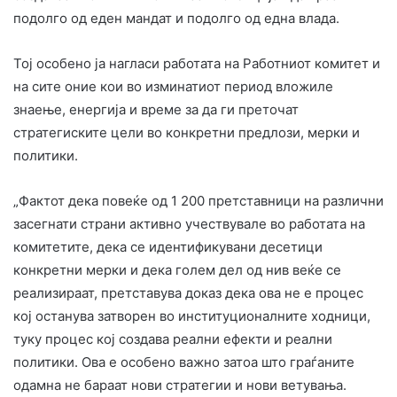
подолго од еден мандат и подолго од една влада.
Тој особено ја нагласи работата на Работниот комитет и
на сите оние кои во изминатиот период вложиле
знаење, енергија и време за да ги преточат
стратегиските цели во конкретни предлози, мерки и
политики.
„Фактот дека повеќе од 1 200 претставници на различни
засегнати страни активно учествувале во работата на
комитетите, дека се идентификувани десетици
конкретни мерки и дека голем дел од нив веќе се
реализираат, претставува доказ дека ова не е процес
кој останува затворен во институционалните ходници,
туку процес кој создава реални ефекти и реални
политики. Ова е особено важно затоа што граѓаните
одамна не бараат нови стратегии и нови ветувања.