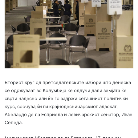
Вториот круг од претседателските избори што денеска
се одржуваат во Колумбија ќе одлучи дали земјата ќе
сврти надесно или ќе го задржи сегашниот политички
курс, соочувајќи ги крајнодесничарскиот адвокат,
Абелардо де ла Есприела и левичарскиот сенатор, Иван
Сепеда.