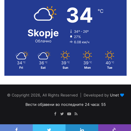
34
℃
Skopje
34º - 26º
27%
Облачно
6.08 км/ч
34
36
39
39
40
℃
℃
℃
℃
℃
Fri
Sat
Sun
Mon
Tue
© Copyright 2026, All Rights Reserved | Developed by
Unet
Вести објавени во последните 24 часа: 55
Facebook
Twitter
YouTube
RSS