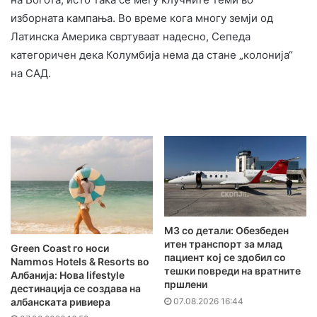
изборната кампања. Во време кога многу земји од
Латинска Америка свртуваат надесно, Сепеда
категоричен дека Колумбија нема да стане „колонија“
на САД.
MЗ со детали: Обезбеден
итен транспорт за млад
Green Coast го носи
пациент кој се здобил со
Nammos Hotels & Resorts во
тешки повреди на вратните
Албанија: Нова lifestyle
пршлени
дестинација се создава на
07.08.2026 16:44
албанската ривиера