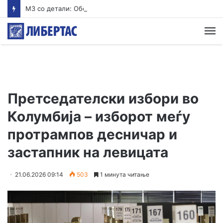
MЗ со детали: Обезбеден итен транспорт за млад пациент кој се здобил со тешки повреди на вратните пршлени
М
Претседателски избори во
Колумбија – изборот меѓу
протрампов десничар и
застапник на левицата
21.06.2026 09:14
503
1 минута читање