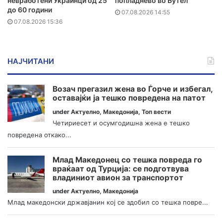
невработени Украинци од 25
попладнево во Бутел
до 60 години
07.08.2026 14:55
07.08.2026 15:36
НАЈЧИТАНИ
Возач прегазил жена во Ѓорче и избегал,
оставајќи ја тешко повредена на патот
under
Актуелно
,
Македонија
,
Топ вести
Четириесет и осумгодишна жена е тешко
повредена откако...
Млад Македонец со тешка повреда го
враќаат од Турција: се подготвува
владиниот авион за транспортот
under
Актуелно
,
Македонија
Млад македонски државјанин кој се здобил со тешка повре...