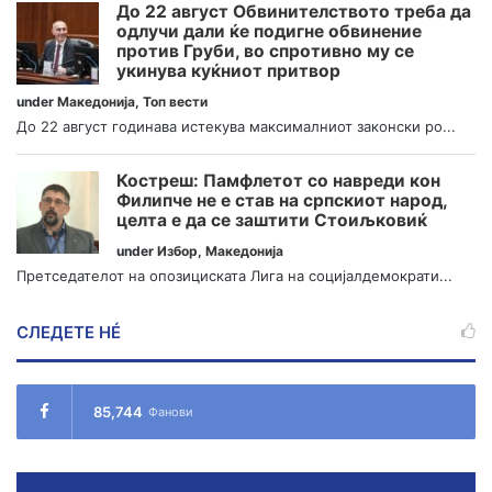
До 22 август Обвинителството треба да
одлучи дали ќе подигне обвинение
против Груби, во спротивно му се
укинува куќниот притвор
under
Македонија
,
Топ вести
До 22 август годинава истекува максималниот законски ро...
Костреш: Памфлетот со навреди кон
Филипче не е став на српскиот народ,
целта е да се заштити Стоиљковиќ
under
Избор
,
Македонија
Претседателот на опозициската Лига на социјалдемократи...
СЛЕДЕТЕ НÉ
85,744
Фанови