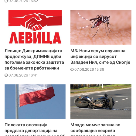
07.08.2026 16:52
Левица: Дискриминацијата
МЗ: Нови седум случаи на
продолжува, ДПМНЕ одби
инфекција со вирусот
поголема законска заштита
Западен Нил, сите од Скопје
за бремените работнички
07.08.2026 15:39
07.08.2026 16:41
Полската опозиција
Младо момче загина во
предлага депортација на
сообраќајна несреќа