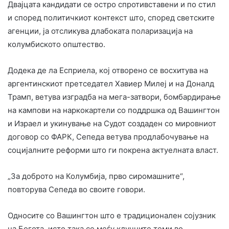
Двајцата кандидати се остро спротивставени и по стил
и според политичкиот контекст што, според светските
агенции, ја отсликува длабоката поларизација на
колумбиското општество.
Додека де ла Есприела, кој отворено се восхитува на
аргентинскиот претседател Хавиер Милеј и на Доналд
Трамп, ветува изградба на мега-затвори, бомбардирање
на кампови на наркокартели со поддршка од Вашингтон
и Израел и укинување на Судот создаден со мировниот
договор со ФАРК, Сепеда ветува продлабочување на
социјалните реформи што ги покрена актуелната власт.
„За доброто на Колумбија, прво сиромашните“,
повторува Сепеда во своите говори.
Односите со Вашингтон што е традиционален сојузник
на Богота, исто така се меѓу клучните теми во