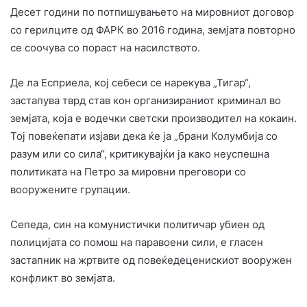
Десет години по потпишувањето на мировниот договор
со герилците од ФАРК во 2016 година, земјата повторно
се соочува со пораст на насилството.
Де ла Есприела, кој себеси се нарекува „Тигар“,
застапува тврд став кон организираниот криминал во
земјата, која е водечки светски производител на кокаин.
Тој повеќепати изјави дека ќе ја „брани Колумбија со
разум или со сила“, критикувајќи ја како неуспешна
политиката на Петро за мировни преговори со
вооружените групации.
Сепеда, син на комунистички политичар убиен од
полицијата со помош на паравоени сили, е гласен
застапник на жртвите од повеќедеценискиот вооружен
конфликт во земјата.