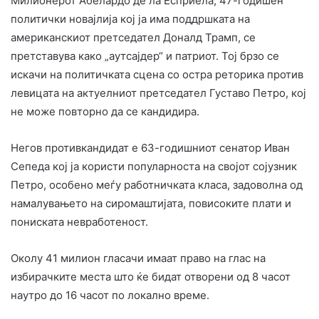
Милионерот Абелардо де ла Есприела, 47-годишен
политички новајлија кој ја има поддршката на
американскиот претседател Доналд Трамп, се
претставува како „аутсајдер“ и патриот. Тој брзо се
искачи на политичката сцена со остра реторика против
левицата на актуелниот претседател Густаво Петро, кој
не може повторно да се кандидира.
Негов противкандидат е 63-годишниот сенатор Иван
Сепеда кој ја користи популарноста на својот сојузник
Петро, особено меѓу работничката класа, задоволна од
намалувањето на сиромаштијата, повисоките плати и
пониската невработеност.
Околу 41 милион гласачи имаат право на глас на
избирачките места што ќе бидат отворени од 8 часот
наутро до 16 часот по локално време.