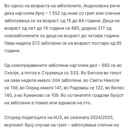
Во однос на возраста на заболените, Андоновска рече
дека најголем број – 1 552 од оние со грип или слични
заболувања се на возраст од 15 до 64 години. Деца на
возраст од пет до 14 години се 685, додека 317 од
новозаболените се деца на возраст до четири години.
Оваа недела 272 заболени се на возраст постари од 65
години.
Од новопријавените заболени најголем дел – 692 се во
Скопје, а потоа е Струмица со 333. Во Битола во текот
на оваа недела имало 304 заболени, во Свети Николе
се 158, во Охрид имало 141, во Радовиш се 122, во Велес
140, а во Куманово се 109. Во останатите градови бројот
на заболени е помал или еднаков на сто.
Според податоците на ИЈЗ, во сезоната 2024/2025,
вкупниот број случаи на грип – заболувања слични на