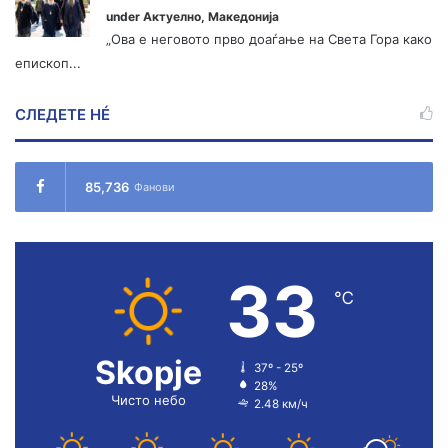
under
Актуелно
,
Македонија
„Ова е неговото прво доаѓање на Света Гора како
епископ...
СЛЕДЕТЕ НÉ
85,736
Фанови
33
℃
Skopje
37º - 25º
28%
Чисто небо
2.48 км/ч