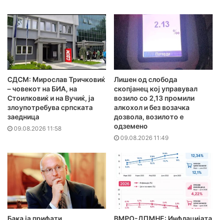
СДСМ: Мирослав Тричковиќ
Лишен од слобода
– човекот на БИА, на
скопјанец кој управувал
Стоилковиќ и на Вучиќ, ја
возило со 2,13 промили
злоупотребува српската
алкохол и без возачка
заедница
дозвола, возилото е
одземено
09.08.2026 11:58
09.08.2026 11:49
Бака ја прифати
ВМРО-ДПМНЕ: Инфлацијата