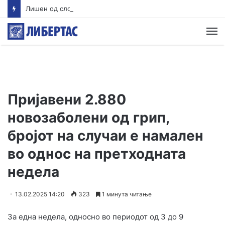
Лишен од слобода скопјанец кој управувал возило со 2,13 промили алкохол и без возачка дозвола, возилото е одземено
М
Пријавени 2.880
новозаболени од грип,
бројот на случаи е намален
во однос на претходната
недела
13.02.2025 14:20
323
1 минута читање
За една недела, односно во периодот од 3 до 9