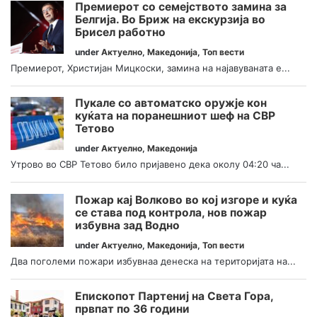
Премиерот со семејството замина за
Белгија. Во Бриж на екскурзија во
Брисел работно
under
Актуелно
,
Македонија
,
Топ вести
Премиерот, Христијан Мицкоски, замина на најавуваната е...
Пукале со автоматско оружје кон
куќата на поранешниот шеф на СВР
Тетово
under
Актуелно
,
Македонија
Утрово во СВР Тетово било пријавено дека околу 04:20 ча...
Пожар кај Волково во кој изгоре и куќа
се става под контрола, нов пожар
избувна зад Водно
under
Актуелно
,
Македонија
,
Топ вести
Два поголеми пожари избувнаа денеска на територијата на...
Епископот Партениј на Света Гора,
првпат по 36 години