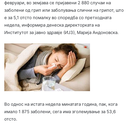
февруари, во земјава се пријавени 2 880 случаи на
заболени од грип или заболувања слични на грипот, што
е за 5,1 отсто помалку во споредба со претходната
недела, информира денеска директорката на
Институтот за јавно здравје (ИЈЗ), Марија Андоновска.
Во однос на истата недела минатата година, пак, кога
имало 1 875 заболени, сега има зголемување за 53,6
отсто.