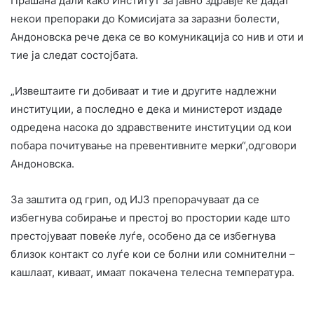
Прашана дали како Институт за јавно здравје ќе дадат
некои препораки до Комисијата за заразни болести,
Андоновска рече дека се во комуникација со нив и оти и
тие ја следат состојбата.
„Извештаите ги добиваат и тие и другите надлежни
институции, а последно е дека и министерот издаде
одредена насока до здравствените институции од кои
побара почитување на превентивните мерки“,одговори
Андоновска.
За заштита од грип, од ИЈЗ препорачуваат да се
избегнува собирање и престој во простории каде што
престојуваат повеќе луѓе, особено да се избегнува
близок контакт со луѓе кои се болни или сомнителни –
кашлаат, киваат, имаат покачена телесна температура.