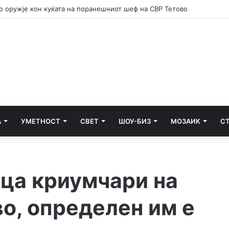
 потсетник дека мирот и стабилноста се бранат со одговорност
А
УМЕТНОСТ
СВЕТ
ШОУ-БИЗ
МОЗАИК
С
јца криумчари на
о, определен им е