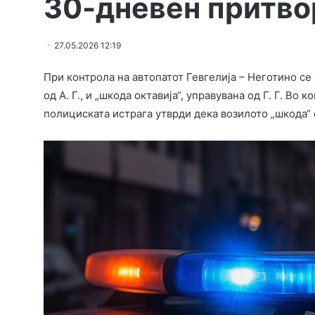
30-дневен притво
27.05.2026 12:19
При контрола на автопатот Гевгелија – Неготино се
од А. Г., и „шкода октавија“, управувана од Г. Г. Во
полициската истрага утврди дека возилото „шкода“