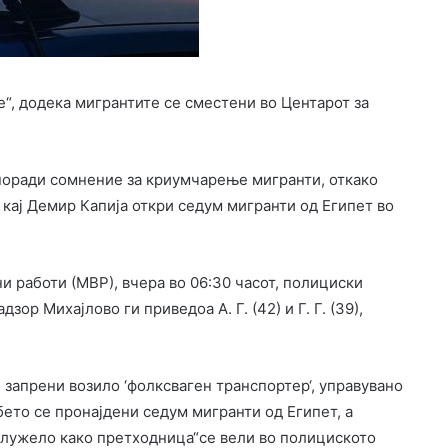
“, додека мигрантите се сместени во Центарот за
 поради сомнение за криумчарење мигранти, откако
 кај Демир Капија откри седум мигранти од Египет во
и работи (МВР), вчера во 06:30 часот, полициски
р Михајлово ги приведоа А. Г. (42) и Г. Г. (39),
е запрени возило ‘фолксваген транспортер‘, управувано
омбето се пронајдени седум мигранти од Египет, а
 служело како претходница“се вели во полициското