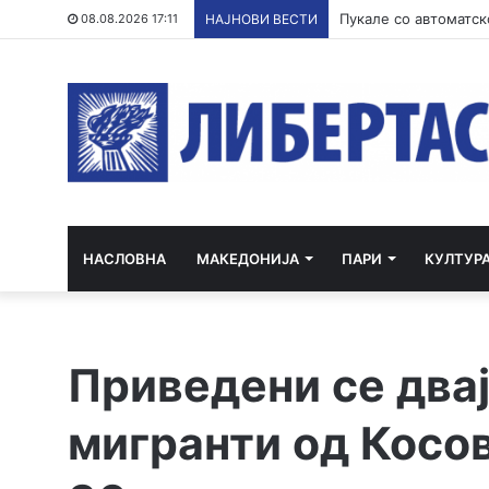
Филипче: Карпалак е
08.08.2026 17:11
НАЈНОВИ ВЕСТИ
НАСЛОВНА
МАКЕДОНИЈА
ПАРИ
КУЛТУР
Приведени се два
мигранти од Косов