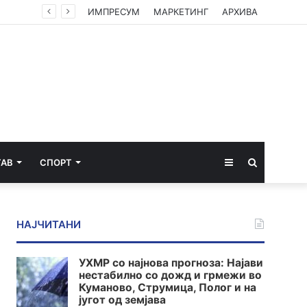
ИМПРЕСУМ
МАРКЕТИНГ
АРХИВА
Sidebar
Пребарај
ТАВ
СПОРТ
за
НАЈЧИТАНИ
УХМР со најнова прогноза: Најави
нестабилно со дожд и грмежи во
Куманово, Струмица, Полог и на
југот од земјава