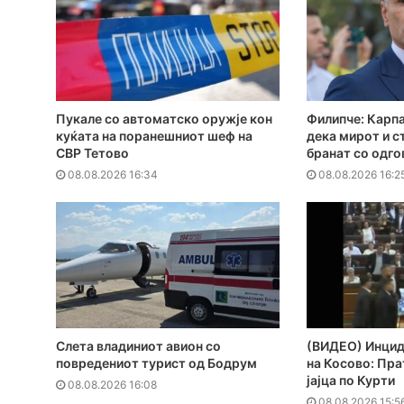
Пукале со автоматско оружје кон
Филипче: Карпа
куќата на поранешниот шеф на
дека мирот и с
СВР Тетово
бранат со одг
08.08.2026 16:34
08.08.2026 16:2
Слета владиниот авион со
(ВИДЕО) Инцид
повредениот турист од Бодрум
на Косово: Пр
јајца по Курти
08.08.2026 16:08
08.08.2026 15:5