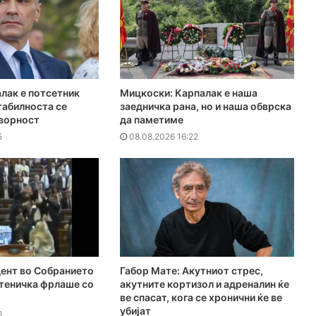
лак е потсетник
Мицкоски: Карпалак е наша
табилноста се
заедничка рана, но и наша обврска
оворност
да паметиме
5
08.08.2026 16:22
ент во Собранието
Габор Мате: Акутниот стрес,
атеничка фрлаше со
акутните кортизол и адреналин ќе
ве спасат, кога се хронични ќе ве
убијат
6