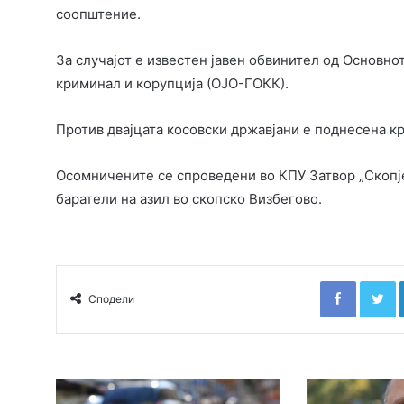
соопштение.
За случајот е известен јавен обвинител од Основно
криминал и корупција (ОЈО-ГОКК).
Против двајцата косовски државјани е поднесена к
Осомничените се спроведени во КПУ Затвор „Скопје
баратели на азил во скопско Визбегово.
Faceboo
T
Сподели