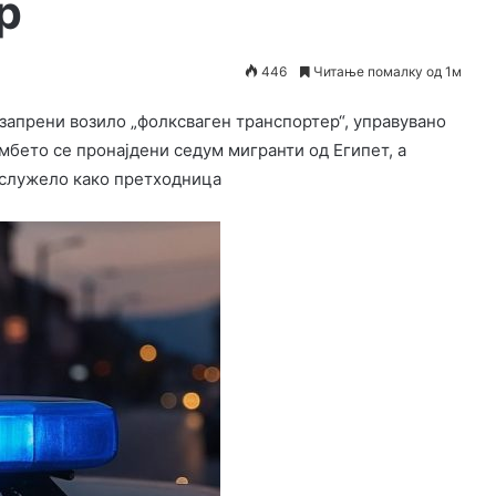
р
446
Читање помалку од 1м
 запрени возило „фолксваген транспортер“, управувано
 комбето се пронајдени седум мигранти од Египет, а
 служело како претходница