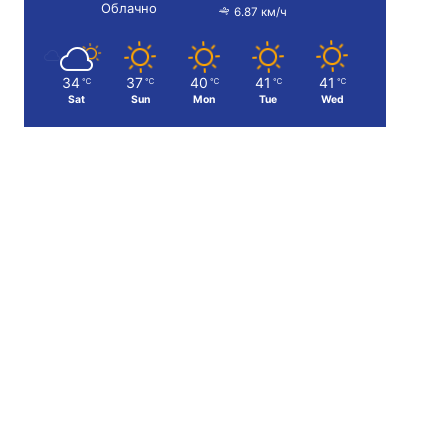
Облачно
6.87 км/ч
34
37
40
41
41
℃
℃
℃
℃
℃
Sat
Sun
Mon
Tue
Wed