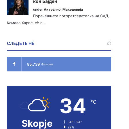
кон Бајден
under
Актуелно
,
Македонија
Поранешната потпретседателка на САД,
Камала Харис, сè п...
СЛЕДЕТЕ НÉ
85,739
Фанови
34
℃
Skopje
34º - 24º
22%