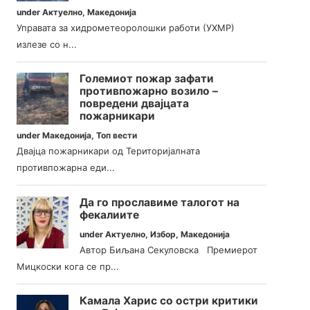
under
Актуелно
,
Македонија
Управата за хидрометеоролошки работи (УХМР)
излезе со н...
Големиот пожар зафати
противпожарно возило –
повредени двајцата
пожарникари
under
Македонија
,
Топ вести
Двајца пожарникари од Територијалната
противпожарна еди...
Да го прославиме талогот на
фекалиите
under
Актуелно
,
Избор
,
Македонија
Автор Биљана Секуловска Премиерот
Мицкоски кога се пр...
Камала Харис со остри критики