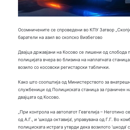
Осомничените се спроведени во КПУ Затвор „Скопје
баратели на азил во скопско Визбегово
Двајца државјани на Косово се лишени од слобода
полицијата вчера во близина на наплатната станица
возило со косовски регистарски таблички.
Како што соопштија од Министерството за внатрешн
службеници од Полициската станица за граничен надзо
двајцата од Косово.
„При контрола на автопатот Гевгелија – Неготино с
од А.Г., и ‘шкода октавија‘, управувана од Г.Г. Во к
полициската истрага утврди дека возилото ‘шкода‘