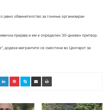
то јавно обвинителство за гонење организиран
ривична пријава и им е определен 30-дневен притвор.
“, додека мигрантите се сместени во Центарот за
k
witter
LinkedIn
Pinterest
Skype
Сподели преку Е-маил
Испринтај