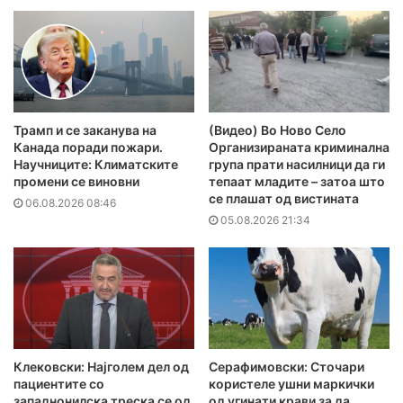
Трамп и се заканува на
(Видео) Во Ново Село
Канада поради пожари.
Организираната криминална
Научниците: Климатските
група прати насилници да ги
промени се виновни
тепаат младите – затоа што
се плашат од вистината
06.08.2026 08:46
05.08.2026 21:34
Клековски: Најголем дел од
Серафимовски: Сточари
пациентите сo
користеле ушни маркички
западнонилска треска се од
од угинати крави за да