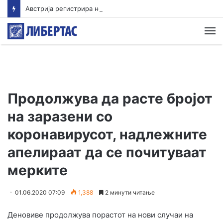
Австрија регистрира нов температурен рекорд
М
Продолжува да расте бројот
на заразени со
коронавирусот, надлежните
апелираат да се почитуваат
мерките
01.06.2020 07:09
1,388
2 минути читање
Деновиве продолжува порастот на нови случаи на