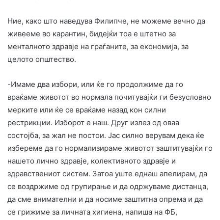
Ние, како што наведува Филипче, не можеме вечно да
живееме во карантин, бидејќи тоа е штетно за
менталното здравје на граѓаните, за економија, за
целото општество.
-Имаме два избори, или ќе го продолжиме да го
враќаме животот во нормала почитувајќи ги безусловно
мерките или ќе се враќаме назад кон силни
рестрикции. Изборот е наш. Друг излез од оваа
состојба, за жал не постои. Јас силно верувам дека ќе
избереме да го нормализираме животот заштитувајќи го
нашето лично здравје, колективното здравје и
здравствениот систем. Затоа уште еднаш апелирам, да
се воздржиме од групирање и да одржуваме дистанца,
да сме внимателни и да носиме заштитна опрема и да
се грижиме за личната хигиена, напиша на ФБ,