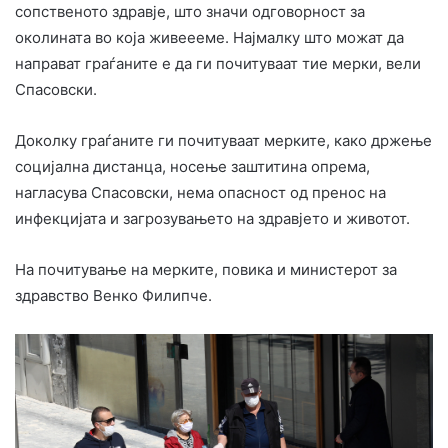
сопственото здравје, што значи одговорност за
околината во која живеееме. Најмалку што можат да
направат граѓаните е да ги почитуваат тие мерки, вели
Спасовски.
Доколку граѓаните ги почитуваат мерките, како држење
социјална дистанца, носење заштитина опрема,
нагласува Спасовски, нема опасност од пренос на
инфекцијата и загрозувањето на здравјето и животот.
На почитување на мерките, повика и министерот за
здравство Венко Филипче.