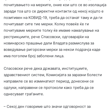
почитувањето на мерките, оние кои што се во изолација
заради тоа што се директни контакти од некој којшто е
позитивен на КОВИД-19, треба да останат таму и да ги
почитуваат сите тие мерки. Колку повеќе ќе ги
почитуваме мерките толку ќе имаме намалување на
рестрикциите, рече Спасовски, одговарајќи на
новинарско прашање дали Владата размислува за
воведување ригорозни мерки за некои подрачја каде
има поголем број заболени лица.
Спасовски рече дека државата, институциите,
здравствениот систем, Комисијата за заразни болести
направиле се во изминатиот период, донесени се
одлуки, направени се протоколи како треба да се
однесуваат граѓаните.
– Секој ден говориме што значи одговорност за