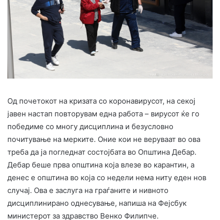
Од почетокот на кризата со коронавирусот, на секој
јавен настап повторувам една работа – вирусот ќе го
победиме со многу дисциплина и безусловно
почитување на мерките. Оние кои не веруваат во ова
треба да ја погледнат состојбата во Општина Дебар.
Дебар беше прва општина која влезе во карантин, а
денес е општина во која со недели нема ниту еден нов
случај. Ова е заслуга на граѓаните и нивното
дисциплинирано однесување, напиша на Фејсбук
министерот за здравство Венко Филипче.