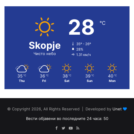
28
℃
Skopje
35º - 26º
28%
Чисто небо
1.31 км/ч
35
36
38
39
40
℃
℃
℃
℃
℃
Thu
Fri
Sat
Sun
Mon
© Copyright 2026, All Rights Reserved | Developed by
Unet
Вести објавени во последните 24 часа: 50
Facebook
Twitter
YouTube
RSS