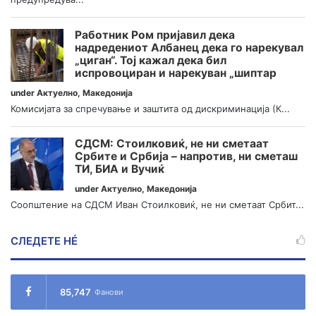
Работник Ром пријавил дека
надредениот Албанец дека го нарекувал
„циган“. Тој кажал дека бил
испровоциран и нарекуван „шиптар
under
Актуелно
,
Македонија
Комисијата за спречување и заштита од дискриминација (К...
СДСМ: Стоилковиќ, не ни сметаат
Србите и Србија – напротив, ни сметаш
ТИ, БИА и Вучиќ
under
Актуелно
,
Македонија
Соопштение на СДСМ Иван Стоилковиќ, не ни сметаат Србит...
СЛЕДЕТЕ НÉ
85,747
Фанови