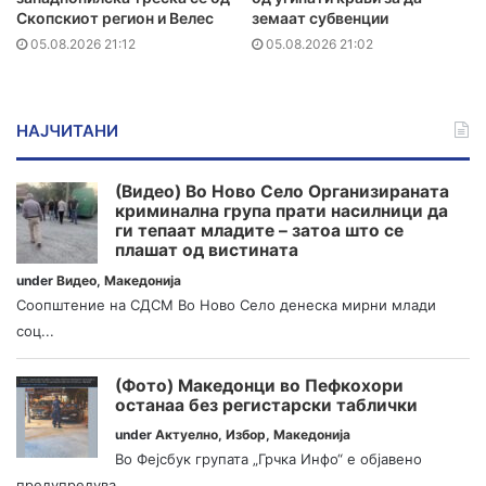
Скопскиот регион и Велес
земаат субвенции
05.08.2026 21:12
05.08.2026 21:02
НАЈЧИТАНИ
(Видео) Во Ново Село Организираната
криминална група прати насилници да
ги тепаат младите – затоа што се
плашат од вистината
under
Видео
,
Македонија
Соопштение на СДСМ Во Ново Село денеска мирни млади
соц...
(Фото) Македонци во Пефкохори
останаа без регистарски таблички
under
Актуелно
,
Избор
,
Македонија
Во Фејсбук групата „Грчка Инфо“ е објавено
предупредува...