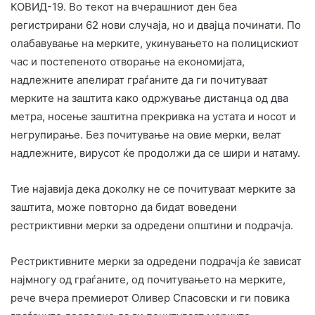
КОВИД-19. Во текот на вчерашниот ден беа
регистрирани 62 нови случаја, но и двајца починати. По
олабавување на мерките, укинувањето на полицискиот
час и постепеното отворање на економијата,
надлежните апелират граѓаните да ги почитуваат
мерките на заштита како одржување дистанца од два
метра, носење заштитна прекривка на устата и носот и
негрупирање. Без почитување на овие мерки, велат
надлежните, вирусот ќе продолжи да се шири и натаму.
Тие најавија дека доколку не се почитуваат мерките за
заштита, може повторно да бидат воведени
рестриктивни мерки за одредени општини и подрачја.
Рестриктивните мерки за одредени подрачја ќе зависат
најмногу од граѓаните, од почитувањето на мерките,
рече вчера премиерот Оливер Спасовски и
ги повика