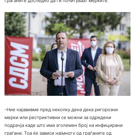
граѓаните доследно да ги почитуваат мерките.
-Ние најавивме пред неколку дена дека ригорозни
мерки или рестриктивни се можни за одредени
подрачја каде што има зголемен број на инфицирани
граѓани. Тоа ќе зависи најмногу од граѓаните од