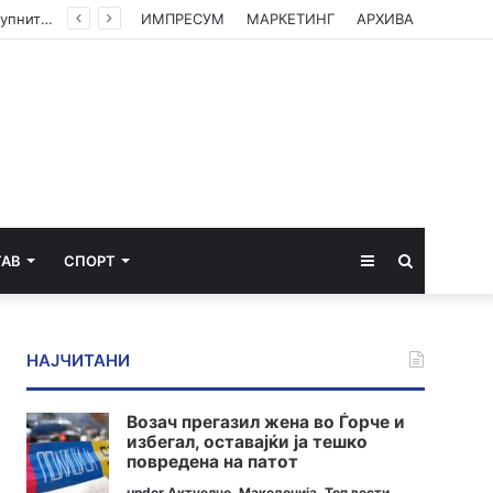
ГАЛЕРИЈА: Земјоделците од Струмичко излегоа на протест – Бараат зголемување на откупните цени
ИМПРЕСУМ
МАРКЕТИНГ
АРХИВА
Sidebar
Пребарај
ТАВ
СПОРТ
за
НАЈЧИТАНИ
Возач прегазил жена во Ѓорче и
избегал, оставајќи ја тешко
повредена на патот
under
Актуелно
,
Македонија
,
Топ вести