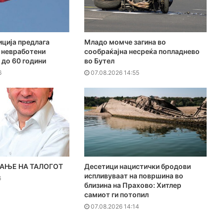
ција предлага
Младо момче загина во
 невработени
сообраќајна несреќа попладнево
 до 60 години
во Бутел
6
07.08.2026 14:55
АЊЕ НА ТАЛОГОТ
Десетици нацистички бродови
испливуваат на површина во
6
близина на Прахово: Хитлер
самиот ги потопил
07.08.2026 14:14