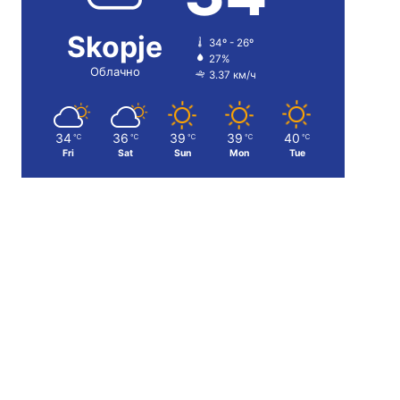
Skopje
34º - 26º
27%
Облачно
3.37 км/ч
34
36
39
39
40
℃
℃
℃
℃
℃
Fri
Sat
Sun
Mon
Tue