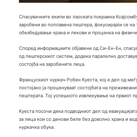
Спасувачките екипи во лаоската покраина Ксајсомб
заробени во поплавена пештера, фокусирајќи се на 
обезбедување храна и лекови и проценка на физичк
Според информациите објавени од Си-Ен-Ен, спасу
од пештерскиот систем, додека паралелно доставув
состојба на заробените лица.
Францускиот нуркач Робен Куеста, кој е дел од меѓ
постојано ја проценуваат состојбата на преживеани
пештерата. Тој успешното извлекување на првиот п
Куеста посочи дека подводниот дел од евакуацијат
за лица кои со денови биле без доволно храна и во
нуркачка обука.