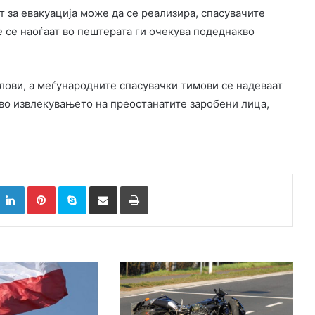
 за евакуација може да се реализира, спасувачите
 се наоѓаат во пештерата ги очекува подеднакво
ови, а меѓународните спасувачки тимови се надеваат
во извлекувањето на преостанатите заробени лица,
k
witter
LinkedIn
Pinterest
Skype
Сподели преку Е-маил
Испринтај