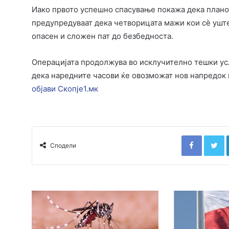
Иако првото успешно спасување покажа дека планот
предупредуваат дека четворицата мажи кои сè уште
опасен и сложен пат до безбедноста.
Операцијата продолжува во исклучително тешки усл
дека наредните часови ќе овозможат нов напредок 
објави Скопје1.мк
Faceboo
T
Сподели