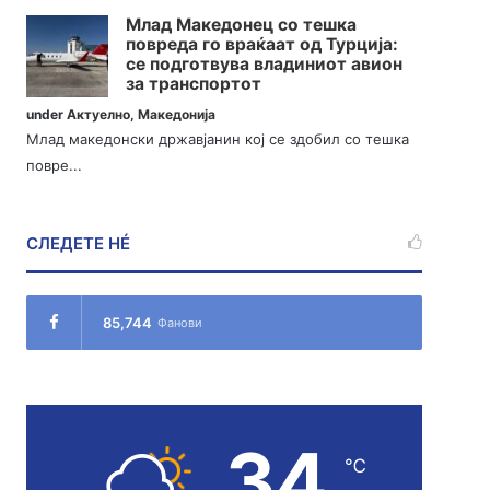
Млад Македонец со тешка
повреда го враќаат од Турција:
се подготвува владиниот авион
за транспортот
under
Актуелно
,
Македонија
Млад македонски државјанин кој се здобил со тешка
повре...
СЛЕДЕТЕ НÉ
85,744
Фанови
34
℃