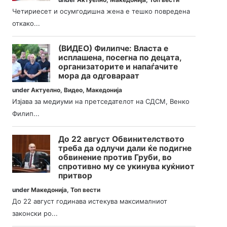
Четириесет и осумгодишна жена е тешко повредена
откако...
(ВИДЕО) Филипче: Власта е
исплашена, посегна по децата,
организаторите и напаѓачите
мора да одговараат
under
Актуелно
,
Видео
,
Македонија
Изјава за медиуми на претседателот на СДСМ, Венко
Филип...
До 22 август Обвинителството
треба да одлучи дали ќе подигне
обвинение против Груби, во
спротивно му се укинува куќниот
притвор
under
Македонија
,
Топ вести
До 22 август годинава истекува максималниот
законски ро...