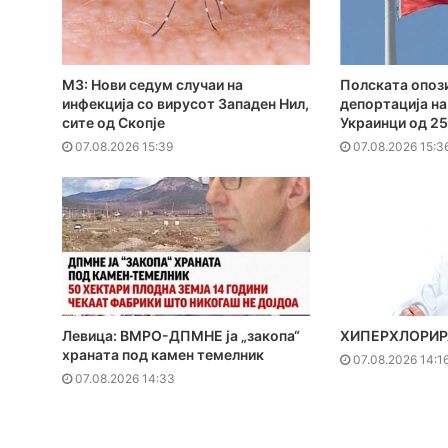
МЗ: Нови седум случаи на
Полската опози
инфекција со вирусот Западен Нил,
депортација на
сите од Скопје
Украинци од 25
07.08.2026 15:39
07.08.2026 15:3
Левица: ВМРО-ДПМНЕ ја „закопа“
ХИПЕРХЛОРИР
храната под камен темелник
07.08.2026 14:1
07.08.2026 14:33