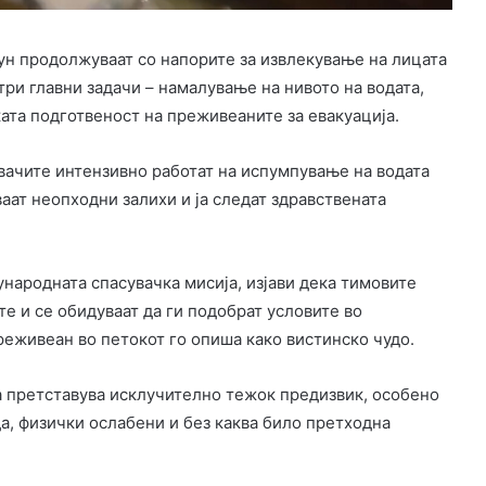
ун продолжуваат со напорите за извлекување на лицата
три главни задачи – намалување на нивото на водата,
ата подготвеност на преживеаните за евакуација.
вачите интензивно работат на испумпување на водата
аат неопходни залихи и ја следат здравствената
ународната спасувачка мисија, изјави дека тимовите
те и се обидуваат да ги подобрат условите во
реживеан во петокот го опиша како вистинско чудо.
а претставува исклучително тежок предизвик, особено
да, физички ослабени и без каква било претходна