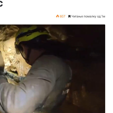
с
607
Читање помалку од 1м