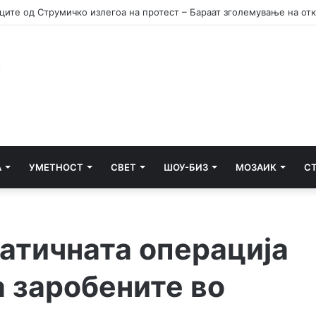
А
УМЕТНОСТ
СВЕТ
ШОУ-БИЗ
МОЗАИК
С
тичната операција
а заробените во