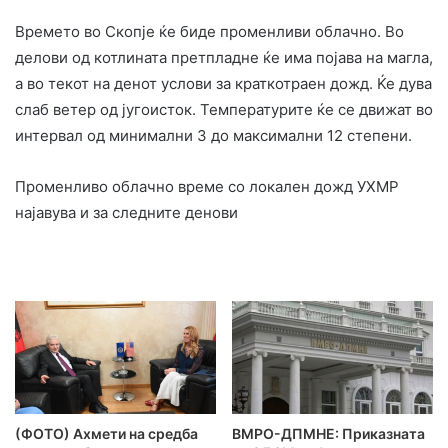
Времето во Скопје ќе биде променливи облачно. Во
делови од котлината претпладне ќе има појава на магла,
а во текот на денот услови за краткотраен дожд. Ќе дува
слаб ветер од југоисток. Температурите ќе се движат во
интервал од минимални 3 до максимални 12 степени.
Променливо облачно време со локален дожд УХМР
најавува и за следните денови
(ФОТО) Ахмети на средба
ВМРО-ДПМНЕ: Приказната