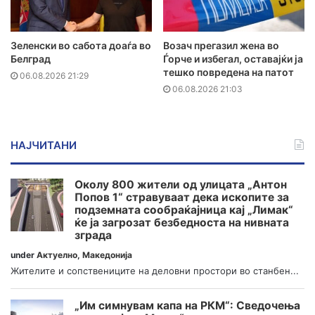
Зеленски во сабота доаѓа во
Возач прегазил жена во
Белград
Ѓорче и избегал, оставајќи ја
тешко повредена на патот
06.08.2026 21:29
06.08.2026 21:03
НАЈЧИТАНИ
Околу 800 жители од улицата „Антон
Попов 1“ стравуваат дека ископите за
подземната сообраќајница кај „Лимак“
ќе ја загрозат безбедноста на нивната
зграда
under
Актуелно
,
Македонија
Жителите и сопствениците на деловни простори во станбен...
„Им симнувам капа на РКМ“: Сведочења