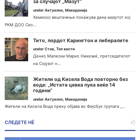
за случајот „Мазут“
under
Актуелно
,
Македонија
Хемиско вештачење покажува дека мазутот кој
РКМ ДОО Ско...
Тито, лордот Карингтон и либералите
under
Став
,
Топ вести
Денко Малески Марко Никезиќ, претседателот
на Сојузот н...
Жители од Кисела Вода повторно без
вода: „Истата цевка пука веќе 14
години“
under
Актуелно
,
Македонија
Жители на Кисела Вода преку објава во Фејсбук групата „...
СЛЕДЕТЕ НÉ