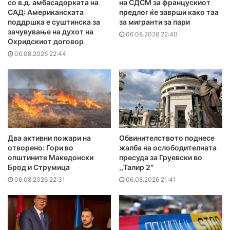
со в.д. амбасадорката на
на СДСМ за францускиот
САД: Американската
предлог ќе заврши како таа
поддршка е суштинска за
за мигранти за пари
зачувување на духот на
06.08.2026 22:40
Охридскиот договор
06.08.2026 22:44
Два активни пожари на
Обвинителството поднесе
отворено: Гори во
жалба на ослободителната
општините Македонски
пресуда за Груевски во
Брод и Струмица
,,Талир 2″
06.08.2026 22:31
06.08.2026 21:41