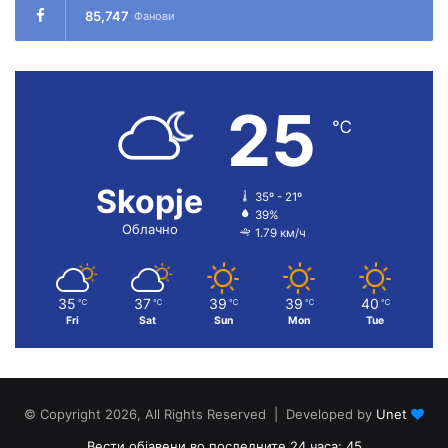
85,747
Фанови
25
℃
Skopje
35º - 21º
39%
Облачно
1.79 км/ч
35
37
39
39
40
℃
℃
℃
℃
℃
Fri
Sat
Sun
Mon
Tue
© Copyright 2026, All Rights Reserved | Developed by
Unet
Вести објавени во последните 24 часа: 45