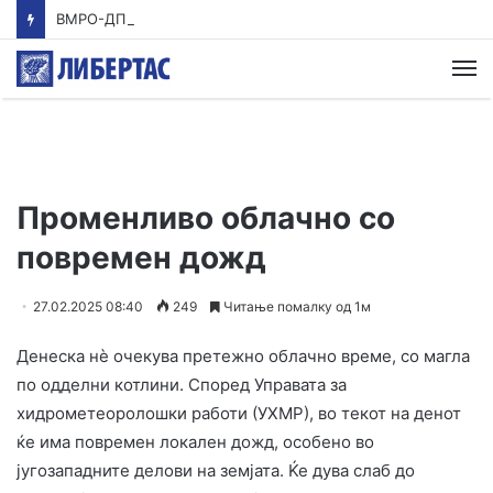
ВМРО-ДПМНЕ: Приказната на СДСМ за францускиот предлог ќе заврши како таа за мигранти за пари
М
Променливо облачно со
повремен дожд
27.02.2025 08:40
249
Читање помалку од 1м
Денеска нè очекува претежно облачно време, со магла
по одделни котлини. Според Управата за
хидрометеоролошки работи (УХМР), во текот на денот
ќе има повремен локален дожд, особено во
југозападните делови на земјата. Ќе дува слаб до