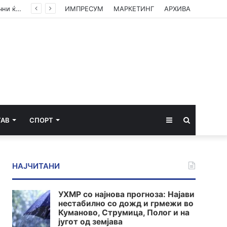
Габор Мате: Акутниот стрес, акутните кортизол и адреналин ќе ве спасат, кога се хронични ќе ве убијат
ИМПРЕСУМ
МАРКЕТИНГ
АРХИВА
Sidebar
Пребарај
ТАВ
СПОРТ
за
НАЈЧИТАНИ
УХМР со најнова прогноза: Најави
нестабилно со дожд и грмежи во
Куманово, Струмица, Полог и на
југот од земјава