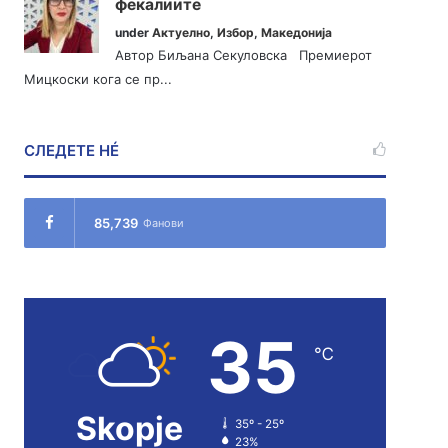
фекалиите
under
Актуелно
,
Избор
,
Македонија
Автор Биљана Секуловска Премиерот
Мицкоски кога се пр...
СЛЕДЕТЕ НÉ
85,739
Фанови
35
℃
Skopje
35º - 25º
23%