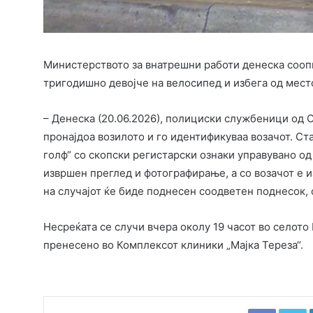
Министерството за внатрешни работи денеска соопш
тригодишно девојче на велосипед и избега од мест
– Денеска (20.06.2026), полициски службеници од О
пронајдоа возилото и го идентификуваа возачот. Ст
голф“ со скопски регистарски ознаки управувано од 
извршен преглед и фотографирање, а со возачот е
на случајот ќе биде поднесен соодветен поднесок,
Несреќата се случи вчера околу 19 часот во селото
пренесено во Комплексот клиники „Мајка Тереза“.
Faceboo
T