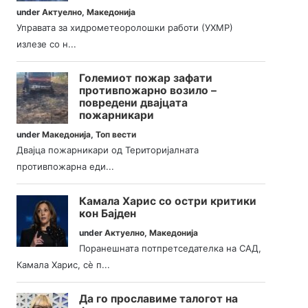
under
Актуелно
,
Македонија
Управата за хидрометеоролошки работи (УХМР)
излезе со н...
Големиот пожар зафати
противпожарно возило –
повредени двајцата
пожарникари
under
Македонија
,
Топ вести
Двајца пожарникари од Територијалната
противпожарна еди...
Камала Харис со остри критики
кон Бајден
under
Актуелно
,
Македонија
Поранешната потпретседателка на САД,
Камала Харис, сè п...
Да го прославиме талогот на