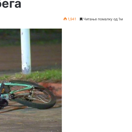
бега
1,941
Читање помалку од 1м