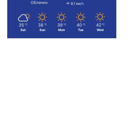
Облачно
8.1 км/ч
35
38
39
40
42
℃
℃
℃
℃
℃
Sat
Sun
Mon
Tue
Wed