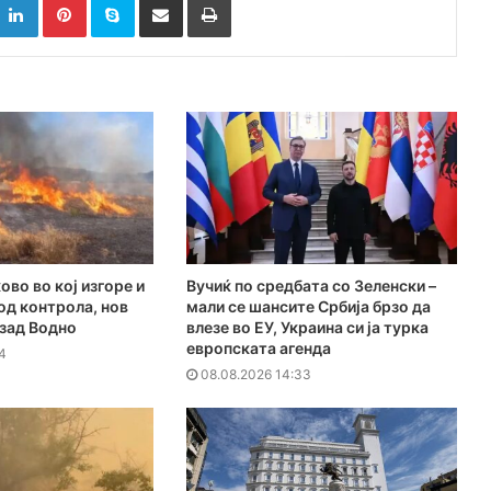
ово во кој изгоре и
Вучиќ по средбата со Зеленски –
под контрола, нов
мали се шансите Србија брзо да
 зад Водно
влезе во ЕУ, Украина си ја турка
европската агенда
4
08.08.2026 14:33