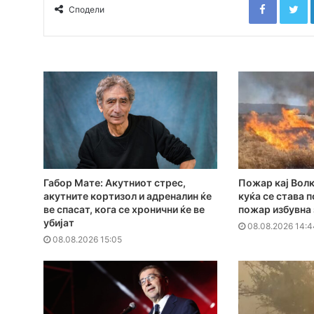
Сподели
Габор Мате: Акутниот стрес,
Пожар кај Волк
акутните кортизол и адреналин ќе
куќа се става 
ве спасат, кога се хронични ќе ве
пожар избувна
убијат
08.08.2026 14:4
08.08.2026 15:05