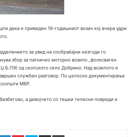
ти дека е приведен 19-годишниот возач кој вчера удри
ото.
дделението за увид на сообраќајни незгоди го
анува збор за патничко моторно возило „фолксваген
Џ.Б.(19) од скопското село Добрино. Над возилото е
 извршен службен разговор. По целосно документирање
 соопшти МВР.
 Визбегово, а девојчето со тешки телесни повреди е
k
witter
LinkedIn
Pinterest
Skype
Сподели преку Е-маил
Испринтај