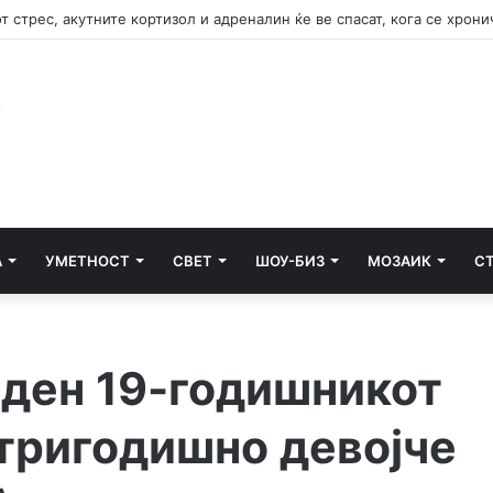
А
УМЕТНОСТ
СВЕТ
ШОУ-БИЗ
МОЗАИК
С
еден 19-годишникот
 тригодишно девојче