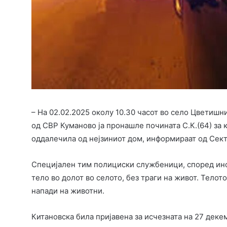
– На 02.02.2025 околу 10.30 часот во село Цветиш
од СВР Куманово ја пронашле почината С.К.(64) за к
оддалечила од нејзиниот дом, информираат од Сект
Специјален тим полициски службеници, според инф
тело во долот во селото, без траги на живот. Телот
напади на животни.
Китановска била пријавена за исчезната на 27 деке