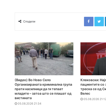
Faceboo
T
Сподели
(Видео) Во Ново Село
Клековски: Нај
Организираната криминална група
пациентите сo
прати насилници да ги тепаат
треска се од С
младите – затоа што се плашат од
Велес
вистината
05.08.2026 21:1
05.08.2026 21:34