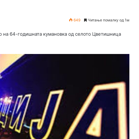
649
Читање помалку од 1м
то на 64-годишната кумановка од селото Цветишница