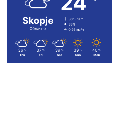
24
Skopje
36º - 20º
33%
Облачно
0.95 км/ч
36
37
39
39
40
℃
℃
℃
℃
℃
Thu
Fri
Sat
Sun
Mon