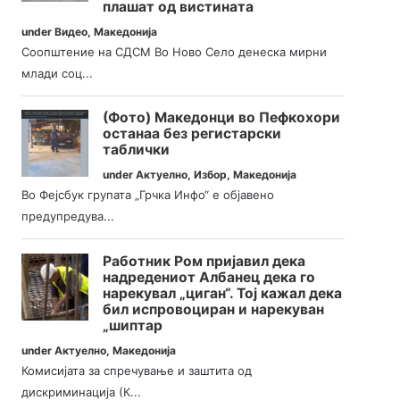
плашат од вистината
under
Видео
,
Македонија
Соопштение на СДСМ Во Ново Село денеска мирни
млади соц...
(Фото) Македонци во Пефкохори
останаа без регистарски
таблички
under
Актуелно
,
Избор
,
Македонија
Во Фејсбук групата „Грчка Инфо“ е објавено
предупредува...
Работник Ром пријавил дека
надредениот Албанец дека го
нарекувал „циган“. Тој кажал дека
бил испровоциран и нарекуван
„шиптар
under
Актуелно
,
Македонија
Комисијата за спречување и заштита од
дискриминација (К...