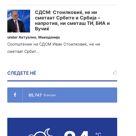
СДСМ: Стоилковиќ, не ни
сметаат Србите и Србија –
напротив, ни сметаш ТИ, БИА и
Вучиќ
under
Актуелно
,
Македонија
Соопштение на СДСМ Иван Стоилковиќ, не ни
сметаат Србит...
СЛЕДЕТЕ НÉ
85,747
Фанови
℃