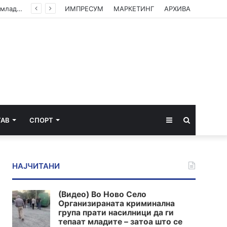
(Видео) Во Ново Село Организираната криминална група прати насилници да ги тепаат младите – затоа што се плашат од вистината
ИМПРЕСУМ
МАРКЕТИНГ
АРХИВА
Sidebar
Пребарај
ТАВ
СПОРТ
за
НАЈЧИТАНИ
(Видео) Во Ново Село
Организираната криминална
група прати насилници да ги
тепаат младите – затоа што се