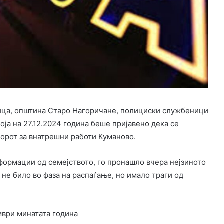
ница, општина Старо Нагоричане, полициски службеници
оја на 27.12.2024 година беше пријавено дека се
орот за внатрешни работи Куманово.
ормации од семејството, го пронашло вчера нејзиното
о не било во фаза на распаѓање, но имало траги од
мври минатата година