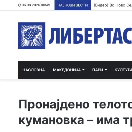
06.08.2026 00:49
НАЈНОВИ ВЕСТИ
НАСЛОВНА
МАКЕДОНИЈА
ПАРИ
КУЛТУР
Пронајденo телото
кумановка – има т