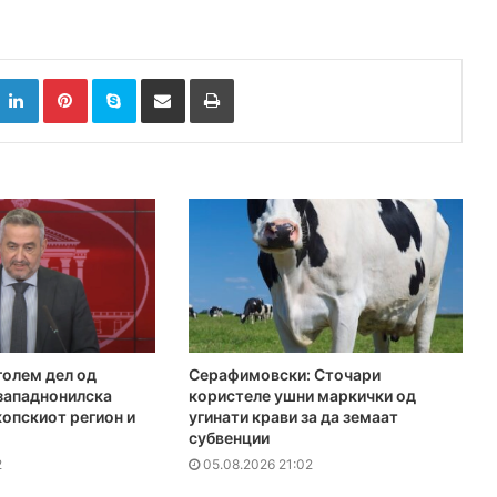
k
witter
LinkedIn
Pinterest
Skype
Сподели преку Е-маил
Испринтај
голем дел од
Серафимовски: Сточари
 западнонилска
користеле ушни маркички од
копскиот регион и
угинати крави за да земаат
субвенции
2
05.08.2026 21:02