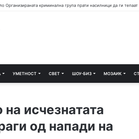
А
УМЕТНОСТ
СВЕТ
ШОУ-БИЗ
МОЗАИК
С
 на исчезнатата
раги од напади на